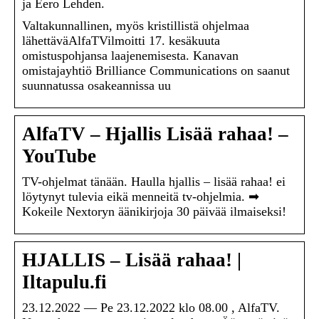
ja Eero Lehden.
Valtakunnallinen, myös kristillistä ohjelmaa
lähettäväAlfaTVilmoitti 17. kesäkuuta
omistuspohjansa laajenemisesta. Kanavan
omistajayhtiö Brilliance Communications on saanut
suunnatussa osakeannissa uu
AlfaTV – Hjallis Lisää rahaa! –
YouTube
TV-ohjelmat tänään. Haulla hjallis – lisää rahaa! ei
löytynyt tulevia eikä menneitä tv-ohjelmia. ➡
️Kokeile Nextoryn äänikirjoja 30 päivää ilmaiseksi!
HJALLIS – Lisää rahaa! |
Iltapulu.fi
23.12.2022 — Pe 23.12.2022 klo 08.00 , AlfaTV.