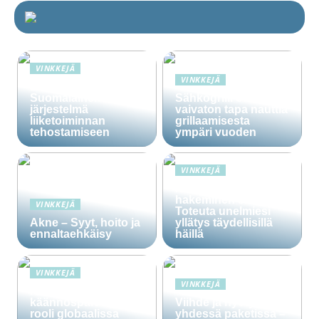
VINKKEJÄ
VINKKEJÄ
Lime Technologies:
Suomalainen CRM-
Sähkögrilli on
järjestelmä
vaivaton tapa nauttia
liiketoiminnan
grillaamisesta
tehostamiseen
ympäri vuoden
VINKKEJÄ
Häälainan
hakeminen salassa –
VINKKEJÄ
Toteuta unelmiesi
Akne – Syyt, hoito ja
yllätys täydellisillä
ennaltaehkäisy
häillä
VINKKEJÄ
VINKKEJÄ
Ammattitaitoisten
käännöspalvelujen
Viihde ja hyöty
rooli globaalissa
yhdessä paketissa –