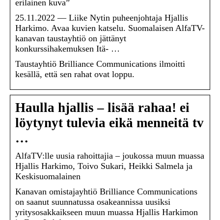
erilainen kuva”
25.11.2022 — Liike Nytin puheenjohtaja Hjallis
Harkimo. Avaa kuvien katselu. Suomalaisen AlfaTV-
kanavan taustayhtiö on jättänyt
konkurssihakemuksen Itä- …
Taustayhtiö Brilliance Communications ilmoitti
kesällä, että sen rahat ovat loppu.
Haulla hjallis – lisää rahaa! ei
löytynyt tulevia eikä menneitä tv
…
AlfaTV:lle uusia rahoittajia – joukossa muun muassa
Hjallis Harkimo, Toivo Sukari, Heikki Salmela ja
Keskisuomalainen
Kanavan omistajayhtiö Brilliance Communications
on saanut suunnatussa osakeannissa uusiksi
yritysosakkaikseen muun muassa Hjallis Harkimon