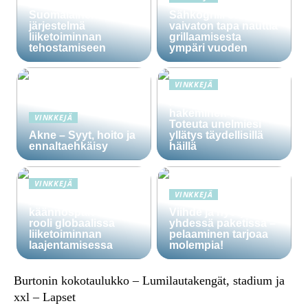
Lime Technologies:
Suomalainen CRM-
Sähkögrilli on
järjestelmä
vaivaton tapa nauttia
liiketoiminnan
grillaamisesta
tehostamiseen
ympäri vuoden
VINKKEJÄ
Häälainan
hakeminen salassa –
VINKKEJÄ
Toteuta unelmiesi
Akne – Syyt, hoito ja
yllätys täydellisillä
ennaltaehkäisy
häillä
VINKKEJÄ
VINKKEJÄ
Ammattitaitoisten
käännöspalvelujen
Viihde ja hyöty
rooli globaalissa
yhdessä paketissa –
liiketoiminnan
pelaaminen tarjoaa
laajentamisessa
molempia!
Burtonin kokotaulukko – Lumilautakengät, stadium ja
xxl – Lapset