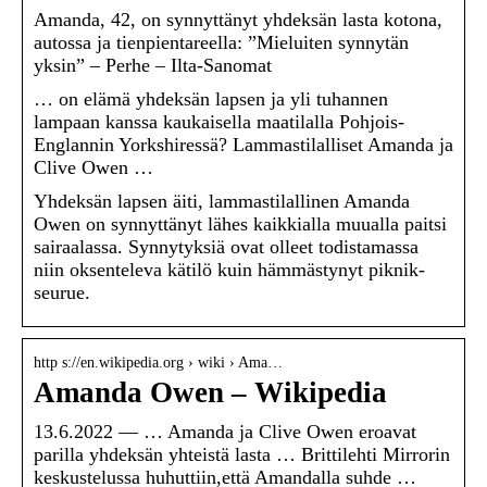
Amanda, 42, on synnyttänyt yhdeksän lasta kotona,
autossa ja tienpientareella: ”Mieluiten synnytän
yksin” – Perhe – Ilta-Sanomat
… on elämä yhdeksän lapsen ja yli tuhannen
lampaan kanssa kaukaisella maatilalla Pohjois-
Englannin Yorkshiressä? Lammastilalliset Amanda ja
Clive Owen …
Yhdeksän lapsen äiti, lammastilallinen Amanda
Owen on synnyttänyt lähes kaikkialla muualla paitsi
sairaalassa. Synnytyksiä ovat olleet todistamassa
niin oksenteleva kätilö kuin hämmästynyt piknik-
seurue.
http s://en.wikipedia.org › wiki › Ama…
Amanda Owen – Wikipedia
13.6.2022 — … Amanda ja Clive Owen eroavat
parilla yhdeksän yhteistä lasta … Brittilehti Mirrorin
keskustelussa huhuttiin,että Amandalla suhde …