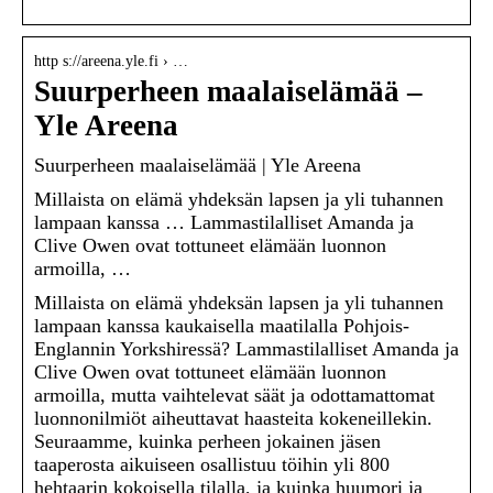
http s://areena.yle.fi › …
Suurperheen maalaiselämää –
Yle Areena
Suurperheen maalaiselämää | Yle Areena
Millaista on elämä yhdeksän lapsen ja yli tuhannen
lampaan kanssa … Lammastilalliset Amanda ja
Clive Owen ovat tottuneet elämään luonnon
armoilla, …
Millaista on elämä yhdeksän lapsen ja yli tuhannen
lampaan kanssa kaukaisella maatilalla Pohjois-
Englannin Yorkshiressä? Lammastilalliset Amanda ja
Clive Owen ovat tottuneet elämään luonnon
armoilla, mutta vaihtelevat säät ja odottamattomat
luonnonilmiöt aiheuttavat haasteita kokeneillekin.
Seuraamme, kuinka perheen jokainen jäsen
taaperosta aikuiseen osallistuu töihin yli 800
hehtaarin kokoisella tilalla, ja kuinka huumori ja