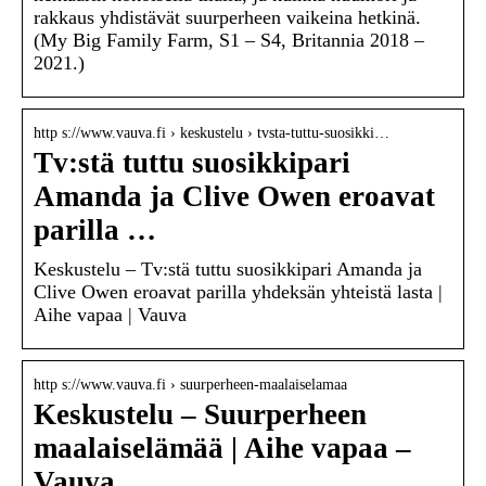
rakkaus yhdistävät suurperheen vaikeina hetkinä.
(My Big Family Farm, S1 – S4, Britannia 2018 –
2021.)
http s://www.vauva.fi › keskustelu › tvsta-tuttu-suosikki…
Tv:stä tuttu suosikkipari
Amanda ja Clive Owen eroavat
parilla …
Keskustelu – Tv:stä tuttu suosikkipari Amanda ja
Clive Owen eroavat parilla yhdeksän yhteistä lasta |
Aihe vapaa | Vauva
http s://www.vauva.fi › suurperheen-maalaiselamaa
Keskustelu – Suurperheen
maalaiselämää | Aihe vapaa –
Vauva