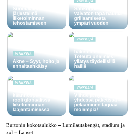
VINKKEJÄ
Lime Technologies:
Suomalainen CRM-
Sähkögrilli on
järjestelmä
vaivaton tapa nauttia
liiketoiminnan
grillaamisesta
tehostamiseen
ympäri vuoden
VINKKEJÄ
Häälainan
hakeminen salassa –
VINKKEJÄ
Toteuta unelmiesi
Akne – Syyt, hoito ja
yllätys täydellisillä
ennaltaehkäisy
häillä
VINKKEJÄ
VINKKEJÄ
Ammattitaitoisten
käännöspalvelujen
Viihde ja hyöty
rooli globaalissa
yhdessä paketissa –
liiketoiminnan
pelaaminen tarjoaa
laajentamisessa
molempia!
Burtonin kokotaulukko – Lumilautakengät, stadium ja
xxl – Lapset