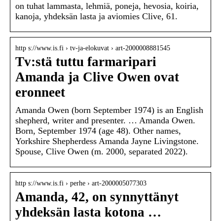
on tuhat lammasta, lehmiä, poneja, hevosia, koiria,
kanoja, yhdeksän lasta ja aviomies Clive, 61.
http s://www.is.fi › tv-ja-elokuvat › art-2000008881545
Tv:stä tuttu farmaripari
Amanda ja Clive Owen ovat
eronneet
Amanda Owen (born September 1974) is an English
shepherd, writer and presenter. … Amanda Owen.
Born, September 1974 (age 48). Other names,
Yorkshire Shepherdess Amanda Jayne Livingstone.
Spouse, Clive Owen (m. 2000, separated 2022).
http s://www.is.fi › perhe › art-2000005077303
Amanda, 42, on synnyttänyt
yhdeksän lasta kotona …