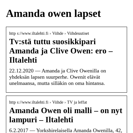
Amanda owen lapset
http s://www.iltalehti.fi › Viihde › Viihdeuutiset
Tv:stä tuttu suosikkipari
Amanda ja Clive Owen: ero –
Iltalehti
22.12.2020 — Amanda ja Clive Owenilla on
yhdeksän lapsen suurperhe. Owenit elävät
unelmaansa, mutta silläkin on oma hintansa.
http s://www.iltalehti.fi › Viihde › TV ja leffat
Amanda Owen oli malli – on nyt
lampuri – Iltalehti
6.2.2017 — Yorkshirelaisella Amanda Owenilla, 42,