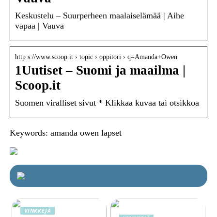
Keskustelu – Suurperheen maalaiselämää | Aihe
vapaa | Vauva
http s://www.scoop.it › topic › oppitori › q=Amanda+Owen
1Uutiset – Suomi ja maailma |
Scoop.it
Suomen viralliset sivut * Klikkaa kuvaa tai otsikkoa
Keywords: amanda owen lapset
VINKKEJÄ