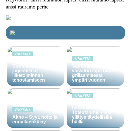
anssi rauramo perhe
VINKKEJÄ
VINKKEJÄ
Lime Technologies:
Suomalainen CRM-
Sähkögrilli on
järjestelmä
vaivaton tapa nauttia
liiketoiminnan
grillaamisesta
tehostamiseen
ympäri vuoden
VINKKEJÄ
Häälainan
hakeminen salassa –
VINKKEJÄ
Toteuta unelmiesi
Akne – Syyt, hoito ja
yllätys täydellisillä
ennaltaehkäisy
häillä