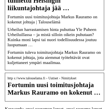
tunnettu Helsingin
liikuntajohtaja jää …
Fortumin uusi toimitusjohtaja Markus Rauramo on
kokenut johtaja | Talouselämä
Urheilun harrastamisen hinta puhuttaa Yle Puheen
Urheiluillassa – ja mistä silloin oikein puhutaan?
Kuinka moni lapsi tai nuori todellisuudessa joutuu
luopumaan …
Fortumin tuleva toimitusjohtaja Markus Rauramo on
kokenut johtaja, jota aiemmat työtehtävät ovat
kuljettaneet ympäri maailmaa.
http s://www.talouselama.fi › Uutiset › Nimitykset
Fortumin uusi toimitusjohtaja
Markus Rauramo on kokenut …
Keywords: anssi rauramon lapset, anssi rauramo lapset,