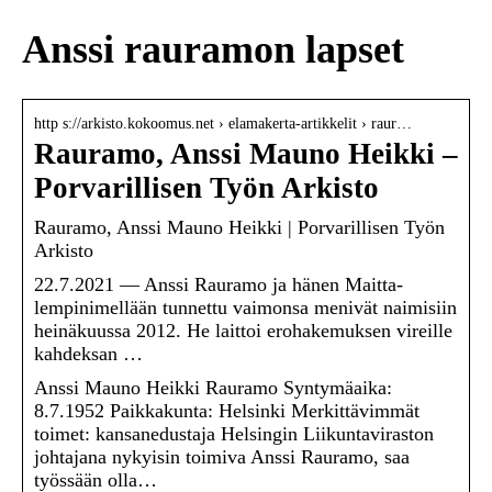
Anssi rauramon lapset
http s://arkisto.kokoomus.net › elamakerta-artikkelit › raur…
Rauramo, Anssi Mauno Heikki –
Porvarillisen Työn Arkisto
Rauramo, Anssi Mauno Heikki | Porvarillisen Työn
Arkisto
22.7.2021 — Anssi Rauramo ja hänen Maitta-
lempinimellään tunnettu vaimonsa menivät naimisiin
heinäkuussa 2012. He laittoi erohakemuksen vireille
kahdeksan …
Anssi Mauno Heikki Rauramo Syntymäaika:
8.7.1952 Paikkakunta: Helsinki Merkittävimmät
toimet: kansanedustaja Helsingin Liikuntaviraston
johtajana nykyisin toimiva Anssi Rauramo, saa
työssään olla…