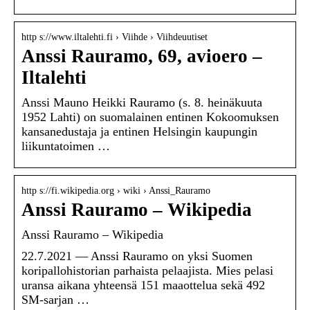
http s://www.iltalehti.fi › Viihde › Viihdeuutiset
Anssi Rauramo, 69, avioero –
Iltalehti
Anssi Mauno Heikki Rauramo (s. 8. heinäkuuta
1952 Lahti) on suomalainen entinen Kokoomuksen
kansanedustaja ja entinen Helsingin kaupungin
liikuntatoimen …
http s://fi.wikipedia.org › wiki › Anssi_Rauramo
Anssi Rauramo – Wikipedia
Anssi Rauramo – Wikipedia
22.7.2021 — Anssi Rauramo on yksi Suomen
koripallohistorian parhaista pelaajista. Mies pelasi
uransa aikana yhteensä 151 maaottelua sekä 492
SM-sarjan …