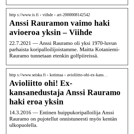
http s://www.is.fi › viihde › art-2000008142542
Anssi Rauramon vaimo haki
avioeroa yksin – Viihde
22.7.2021 — Anssi Rauramo oli yksi 1970-luvun
parhaista koripalloilijoistamme. Maitta Kotaniemi-
Rauramo tunnetaan etenkin golfpiireissä.
http s://www.seiska.fi › kotimaa › avioliitto-ohi-ex-kans…
Avioliitto ohi! Ex-
kansanedustaja Anssi Rauramo
haki eroa yksin
14.3.2016 — Entinen huippukoripalloilija Anssi
Rauramo on pujotellut onnistuneesti myös kentän
ulkopuolella.