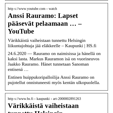
http s://www.youtube.com › watch
Anssi Rauramo: Lapset
pääsevät pelaamaan … –
YouTube
Värikkäistä vaiheistaan tunnettu Helsingin
liikuntajohtaja jää eläkkeelle – Kaupunki | HS.fi
24.6.2020 — Rauramo on naimisissa ja hänellä on
kaksi lasta. Markus Rauramon isä on vuorineuvos
Jaakko Rauramo. Hänet tunnetaan Sanoman
entisenä …
Entinen huippukoripalloilija Anssi Rauramo on
pujotellut onnistuneesti myös kentän ulkopuolella.
http s://www.hs.fi › kaupunki › art-2000002891263
Värikkäistä vaiheistaan