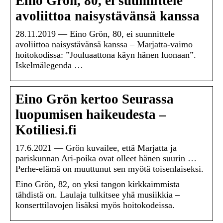
Eino Grön, 80, ei suunnittele
avoliittoa naisystävänsä kanssa
28.11.2019 — Eino Grön, 80, ei suunnittele
avoliittoa naisystävänsä kanssa – Marjatta-vaimo
hoitokodissa: ”Jouluaattona käyn hänen luonaan”.
Iskelmälegenda …
Eino Grön kertoo Seurassa
luopumisen haikeudesta –
Kotiliesi.fi
17.6.2021 — Grön kuvailee, että Marjatta ja
pariskunnan Ari-poika ovat olleet hänen suurin …
Perhe-elämä on muuttunut sen myötä toisenlaiseksi.
Eino Grön, 82, on yksi tangon kirkkaimmista
tähdistä on. Laulaja tulkitsee yhä musiikkia –
konserttilavojen lisäksi myös hoitokodeissa.