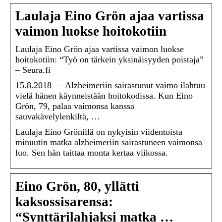
Laulaja Eino Grön ajaa vartissa
vaimon luokse hoitokotiin
Laulaja Eino Grön ajaa vartissa vaimon luokse
hoitokotiin: “Työ on tärkein yksinäisyyden poistaja”
– Seura.fi
15.8.2018 — Alzheimeriin sairastunut vaimo ilahtuu
vielä hänen käynneistään hoitokodissa. Kun Eino
Grön, 79, palaa vaimonsa kanssa
sauvakävelylenkiltä, …
Laulaja Eino Grönillä on nykyisin viidentoista
minuutin matka alzheimeriin sairastuneen vaimonsa
luo. Sen hän taittaa monta kertaa viikossa.
Eino Grön, 80, yllätti
kaksossisarensa:
“Synttärilahjaksi matka …