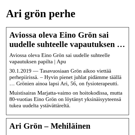
Ari grön perhe
Aviossa oleva Eino Grön sai
uudelle suhteelle vapautuksen …
Aviossa oleva Eino Grön sai uudelle suhteelle
vapautuksen papilta | Apu
30.1.2019 — Tasavuosiaan Grön aikoo viettää
perhepiirissä. – Hyvin pienet juhlat pidämme täällä
… Grönien ainoa lapsi Ari, 56, on fysioterapeutti.
Muistisairas Marjatta-vaimo on hoitokodissa, mutta
80-vuotias Eino Grön on löytänyt yksinäisyyteensä
tukea uudelta ystävättäreltä.
Ari Grön – Mehiläinen