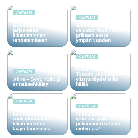
VINKKEJÄ
VINKKEJÄ
Lime Technologies:
Suomalainen CRM-
Sähkögrilli on
järjestelmä
vaivaton tapa nauttia
liiketoiminnan
grillaamisesta
tehostamiseen
ympäri vuoden
VINKKEJÄ
Häälainan
hakeminen salassa –
VINKKEJÄ
Toteuta unelmiesi
Akne – Syyt, hoito ja
yllätys täydellisillä
ennaltaehkäisy
häillä
VINKKEJÄ
VINKKEJÄ
Ammattitaitoisten
käännöspalvelujen
Viihde ja hyöty
rooli globaalissa
yhdessä paketissa –
liiketoiminnan
pelaaminen tarjoaa
laajentamisessa
molempia!