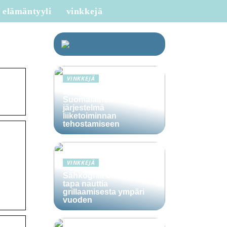
elämäntyyli
vinkkejä
VINKKEJÄ
Lime Technologies:
Suomalainen CRM-
järjestelmä
liiketoiminnan
tehostamiseen
VINKKEJÄ
Sähkögrilli on vaivaton
tapa nauttia
grillaamisesta ympäri
vuoden