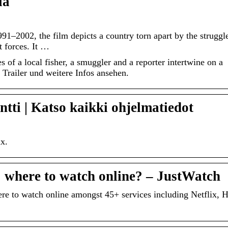
ia
91–2002, the film depicts a country torn apart by the struggl
 forces. It …
s of a local fisher, a smuggler and a reporter intertwine on a
 Trailer und weitere Infos ansehen.
tti | Katso kaikki ohjelmatiedot
ix.
 where to watch online? – JustWatch
e to watch online amongst 45+ services including Netflix, H