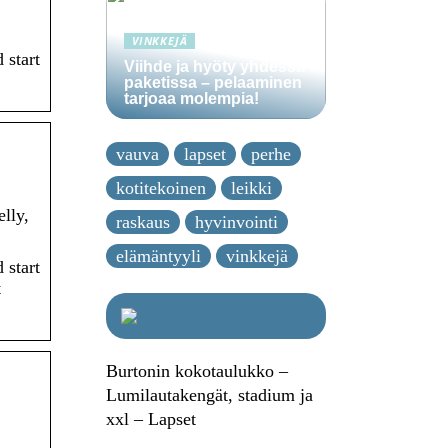
VINKKEJÄ
 start
Viihde ja hyöty yhdessä
paketissa – pelaaminen
tarjoaa molempia!
vauva
lapset
perhe
kotitekoinen
leikki
lly,
raskaus
hyvinvointi
elämäntyyli
vinkkejä
 start
t
Burtonin kokotaulukko –
Lumilautakengät, stadium ja
xxl – Lapset