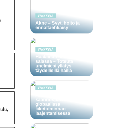
VINKKEJÄ
e
Akne – Syyt, hoito ja
ennaltaehkäisy
VINKKEJÄ
Häälainan hakeminen
salassa – Toteuta
unelmiesi yllätys
täydellisillä häillä
VINKKEJÄ
Ammattitaitoisten
käännöspalvelujen rooli
globaalissa
liiketoiminnan
ulu,
laajentamisessa