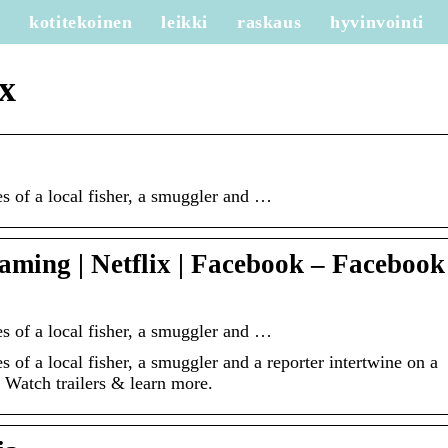
e
kotitekoinen
leikki
raskaus
hyvinvointi
x
es of a local fisher, a smuggler and …
ming | Netflix | Facebook – Facebook
es of a local fisher, a smuggler and …
s of a local fisher, a smuggler and a reporter intertwine on a
. Watch trailers & learn more.