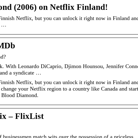
d (2006) on Netflix Finland!
nnish Netflix, but you can unlock it right now in Finland and
n …
IMDb
nd?
. With Leonardo DiCaprio, Djimon Hounsou, Jennifer Conne
 and a syndicate …
nnish Netflix, but you can unlock it right now in Finland and
change your Netflix region to a country like Canada and star
s Blood Diamond.
x – FlixList
f businessmen match wits over the possession of a priceless