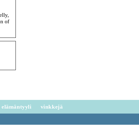
lly,
n of
elämäntyyli
vinkkejä