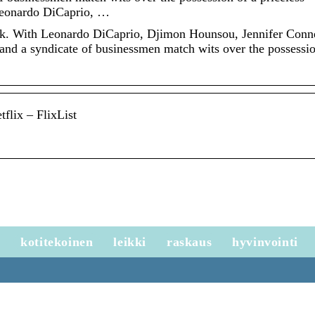
Leonardo DiCaprio, …
. With Leonardo DiCaprio, Djimon Hounsou, Jennifer Conne
and a syndicate of businessmen match wits over the possessio
lix – FlixList
e
kotitekoinen
leikki
raskaus
hyvinvointi