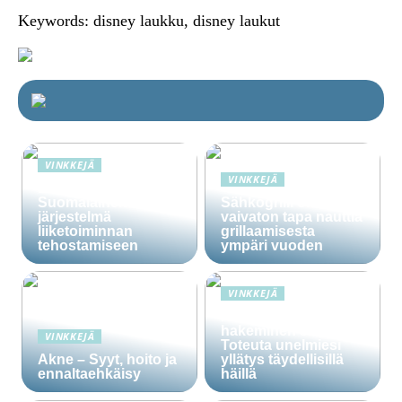
Keywords: disney laukku, disney laukut
VINKKEJÄ
VINKKEJÄ
Lime Technologies:
Suomalainen CRM-
Sähkögrilli on
järjestelmä
vaivaton tapa nauttia
liiketoiminnan
grillaamisesta
tehostamiseen
ympäri vuoden
VINKKEJÄ
Häälainan
hakeminen salassa –
VINKKEJÄ
Toteuta unelmiesi
Akne – Syyt, hoito ja
yllätys täydellisillä
ennaltaehkäisy
häillä