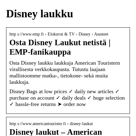
Disney laukku
http s://www.emp.fi › Elokuvat & TV › Disney › Asusteet
Osta Disney Laukut netistä |
EMP-fanikauppa
Osta Disney laukku laukkuja American Touristern
virallisesta verkkokaupasta. Tutustu laajaan
mallistoomme matka-, tietokone- sekä muita
laukkuja.
Disney Bags at low prices ✓ daily new articles ✓
purchase on account ✓ daily deals ✓ huge selection
✓ hassle-free returns ➤ order now
http s://www.americantourister.fi › disney-laukut
Disney laukut – American