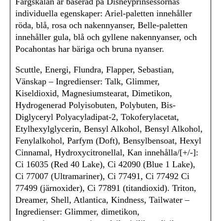
Färgskalan är baserad på Disneyprinsessornas
individuella egenskaper: Ariel-paletten innehåller
röda, blå, rosa och nakennyanser, Belle-paletten
innehåller gula, blå och gyllene nakennyanser, och
Pocahontas har bäriga och bruna nyanser.
Scuttle, Energi, Flundra, Flapper, Sebastian,
Vänskap – Ingredienser: Talk, Glimmer,
Kiseldioxid, Magnesiumstearat, Dimetikon,
Hydrogenerad Polyisobuten, Polybuten, Bis-
Diglyceryl Polyacyladipat-2, Tokoferylacetat,
Etylhexylglycerin, Bensyl Alkohol, Bensyl Alkohol,
Fenylalkohol, Parfym (Doft), Bensylbensoat, Hexyl
Cinnamal, Hydroxycitronellal, Kan innehålla/[+/-]:
Ci 16035 (Red 40 Lake), Ci 42090 (Blue 1 Lake),
Ci 77007 (Ultramariner), Ci 77491, Ci 77492 Ci
77499 (järnoxider), Ci 77891 (titandioxid). Triton,
Dreamer, Shell, Atlantica, Kindness, Tailwater –
Ingredienser: Glimmer, dimetikon,