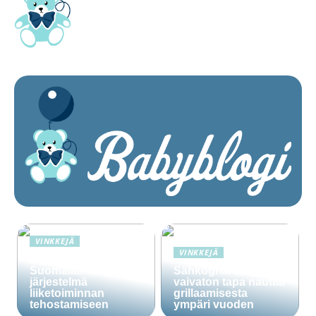
VINKKEJÄ
VINKKEJÄ
Lime Technologies:
Suomalainen CRM-
Sähkögrilli on
järjestelmä
vaivaton tapa nauttia
liiketoiminnan
grillaamisesta
tehostamiseen
ympäri vuoden