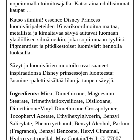
nopeimmalla toimitusajalla. Katso aina edullisimmat
kaupat …
Katso silmiini! essence Disney Princess
luomiväripaleteiden 16 värikoordinoitua mattaa,
metallista ja kimaltavaa sävyä auttavat luomaan
yksilöllisen silmämeikin, joka sopii omaan tyyliisi.
Pigmenttiset ja pitkäkestoiset luomivärit hennolla
tuoksulla.
Sävyt ja luomivärien muotoilu ovat saaneet
inspiraationsa Disney prinsessojen luonteesta:
Jasmine -paletti sisältää lilan ja taupen sävyjä.
Ingredients:
Mica, Dimethicone, Magnesium
Stearate, Trimethylsiloxysilicate, Disiloxane,
Dimethicone/Vinyl Dimethicone Crosspolymer,
Tocopheryl Acetate, Ethylhexylglycerin, Benzyl
Salicylate, Phenoxyethanol, Benzyl Alcohol, Parfum
(Fragrance), Benzyl Benzoate, Hexyl Cinnamal,
Hydroxycitronellal, May Contain/[+/-]: Ci 77007