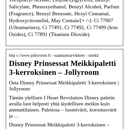
Salicylate, Phenoxyethanol, Benzyl Alcohol, Parfum
(Fragrance), Benzyl Benzoate, Hexyl Cinnamal,
Hydroxycitronellal, May Contain/[+ /-]: Ci 77007
(Ultramarines), Ci 77491, Ci 77492, Ci 77499 (Iron
Oxides), Ci 77891 (Titanium Dioxide).
http s://www.jollyroom.fi › naamiaistarvikkeet › meikit
Disney Prinsessat Meikkipaletti
3-kerroksinen – Jollyroom
Osta Disney Prinsessat Meikkipaletti 3-kerroksinen |
Jollyroom
Tämän ylellisen I Heart Revolution Disney paletin
avulla luot helposti yhtä täydellisen meikin kuin
ammattilainen. Paletissa – luomivärit, korostusvärit
ja …
Disney Prinsessat Meikkipaletti 3-kerroksinen –