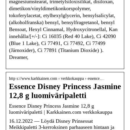
magnesiumstearat, trimetylsiloxisilikat, disiloxan,
dimetikon/vinyldimetikonkorspolymer,
tokoferylacetat, etylhexylglycerin, bensylsalicylat,
(alkoholfranska) bensyl, bensylfragretanol, bensyl
Bensoat, Hexyl Cinnamal, Hydroxycitronellal, Kan
innehålla/[+/-]: Ci 16035 (Red 40 Lake), Ci 42090
(Blue 1 Lake), Ci 77491, Ci 77492, Ci 77499
(Järnoxider), Ci 77891 (Titanium Dioxide) ).
Dreamer,
http s://www.karkkainen.com › verkkokauppa › essence…
Essence Disney Princess Jasmine
12,8 g luomiväripaletti
Essence Disney Princess Jasmine 12,8 g
luomiväripaletti | Karkkainen.com verkkokauppa
16.12.2022 — Löydä Disney Prinsessat
Meikkipaletti 3-kerroksinen parhaaseen hintaan ja