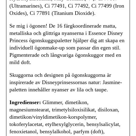
(Ultramarines), Ci 77491, Ci 77492, Ci 77499 (Iron
Oxides), Ci 77891 (Titanium Dioxide).
Se mig i ögonen! De 16 färgkoordinerade matta,
metalliska och glittriga nyanserna i Essence Disney
Princess ögonskuggspaletter hjälper dig att skapa en
individuell ögonmake-up som passar din egen stil.
Pigmenterade och långvariga ögonskuggor med en
mild doft.
Skuggorna och designen på ögonskuggorna är
inspirerade av Disneyprinsessornas natur: Jasmine-
paletten innehåller nyanser av lila och taupe.
Ingredienser:
Glimmer, dimetikon,
magnesiumstearat, trimetylsiloxisilikat, disiloxan,
dimetikon/vinyldimetikon-korspolymer,
tokoferylacetat, etylhexylglycerin, bensylsalicylat,
fenoxietanol, bensylalkohol, parfym (doft),