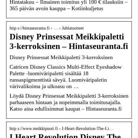
Hintatakuu – Ilmainen toimitus yli 100 € tilauksiin –
365 päivän avoin kauppa – Kotiinkuljetus
http s://hintaseuranta.fi › … › Juhlatuotteet
Disney Prinsessat Meikkipaletti
3-kerroksinen – Hintaseuranta.fi
Disney Prinsessat Meikkipaletti 3-kerroksinen
Catricen Disney Classics Multi-Effect Eyeshadow
Palette -luomiväripaletti sisältää 18
runsaspigmenttistä sävyä. Luomiväripaletin
värivalikoima ja ulkoasu on …
Löydä Disney Prinsessat Meikkipaletti 3-kerroksinen
parhaaseen hintaan ja nopeimmalla toimitusajalla.
Katso aina edullisimmat kaupat – Hintaseuranta.fi
http s://www.meikkipuoti.fi › I-Heart-Revolution-The-Li…
I Heart Revolution Disney The