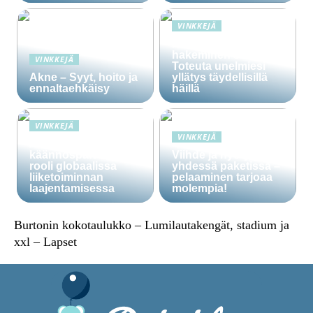
VINKKEJÄ
Häälainan
hakeminen salassa –
VINKKEJÄ
Toteuta unelmiesi
Akne – Syyt, hoito ja
yllätys täydellisillä
ennaltaehkäisy
häillä
VINKKEJÄ
VINKKEJÄ
Ammattitaitoisten
käännöspalvelujen
Viihde ja hyöty
rooli globaalissa
yhdessä paketissa –
liiketoiminnan
pelaaminen tarjoaa
laajentamisessa
molempia!
Burtonin kokotaulukko – Lumilautakengät, stadium ja
xxl – Lapset