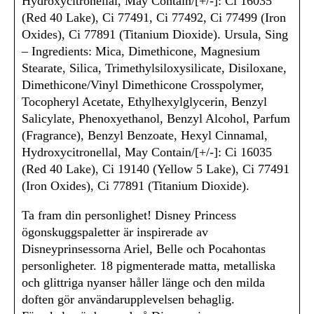
Hydroxycitronellal, May Contain/[+/-]: Ci 16035
(Red 40 Lake), Ci 77491, Ci 77492, Ci 77499 (Iron
Oxides), Ci 77891 (Titanium Dioxide). Ursula, Sing
– Ingredients: Mica, Dimethicone, Magnesium
Stearate, Silica, Trimethylsiloxysilicate, Disiloxane,
Dimethicone/Vinyl Dimethicone Crosspolymer,
Tocopheryl Acetate, Ethylhexylglycerin, Benzyl
Salicylate, Phenoxyethanol, Benzyl Alcohol, Parfum
(Fragrance), Benzyl Benzoate, Hexyl Cinnamal,
Hydroxycitronellal, May Contain/[+/-]: Ci 16035
(Red 40 Lake), Ci 19140 (Yellow 5 Lake), Ci 77491
(Iron Oxides), Ci 77891 (Titanium Dioxide).
Ta fram din personlighet! Disney Princess
ögonskuggspaletter är inspirerade av
Disneyprinsessorna Ariel, Belle och Pocahontas
personligheter. 18 pigmenterade matta, metalliska
och glittriga nyanser håller länge och den milda
doften gör användarupplevelsen behaglig.