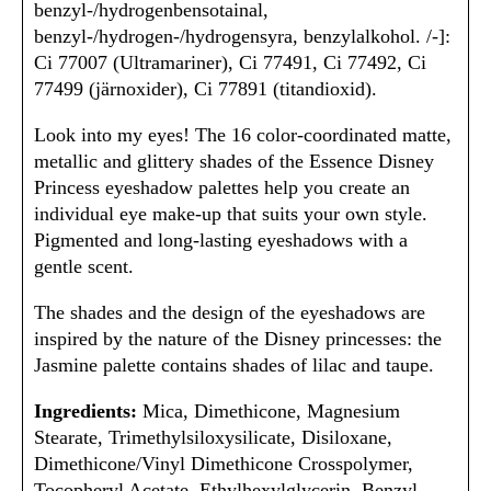
benzyl-/hydrogenbensotainal,
benzyl-/hydrogen-/hydrogensyra, benzylalkohol. /-]:
Ci 77007 (Ultramariner), Ci 77491, Ci 77492, Ci
77499 (järnoxider), Ci 77891 (titandioxid).
Look into my eyes! The 16 color-coordinated matte,
metallic and glittery shades of the Essence Disney
Princess eyeshadow palettes help you create an
individual eye make-up that suits your own style.
Pigmented and long-lasting eyeshadows with a
gentle scent.
The shades and the design of the eyeshadows are
inspired by the nature of the Disney princesses: the
Jasmine palette contains shades of lilac and taupe.
Ingredients:
Mica, Dimethicone, Magnesium
Stearate, Trimethylsiloxysilicate, Disiloxane,
Dimethicone/Vinyl Dimethicone Crosspolymer,
Tocopheryl Acetate, Ethylhexylglycerin, Benzyl