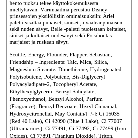
hento tuoksu tekee käyttökokemuksesta
miellyttävän. Värimaailma perustuu Disney
prinsessojen yksilöllisiin ominaisuuksiin: Ariel
paletti sisältää punaiset, siniset ja vaaleanpunaisen
sekä nuden sävyt, Belle -paletti puolestaan keltaiset,
siniset ja kultaiset nudesävyt sekä Pocahontas
marjaiset ja ruskean sävyt.
Scuttle, Energy, Flounder, Flapper, Sebastian,
Friendship – Ingredients: Talc, Mica, Silica,
Magnesium Stearate, Dimethicone, Hydrogenated
Polyisobutene, Polybutene, Bis-Diglyceryl
Polyacyladipate-2, Tocopheryl Acetate,
Ethylhexylglycerin, Benzyl Salicylate,
Phenoxyethanol, Benzyl Alcohol, Parfum
(Fragrance), Benzyl Benzoate, Hexyl Cinnamal,
Hydroxycitronellal, May Contain/[+/-]: Ci 16035
(Red 40 Lake), Ci 42090 (Blue 1 Lake), Ci 77007
(Ultramarines), Ci 77491, Ci 77492, Ci 77499 (Iron
Oxides), Ci 77891 (Titanium Dioxide). Triton,