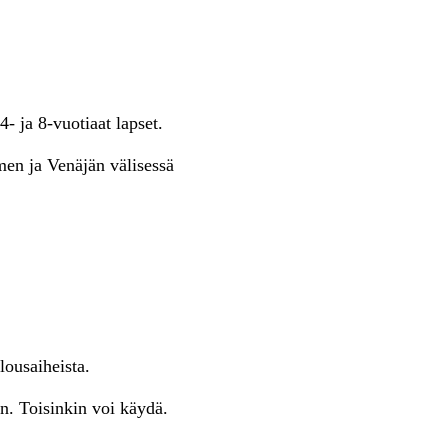
 ja 8-vuotiaat lapset.
men ja Venäjän välisessä
ousaiheista.
än. Toisinkin voi käydä.