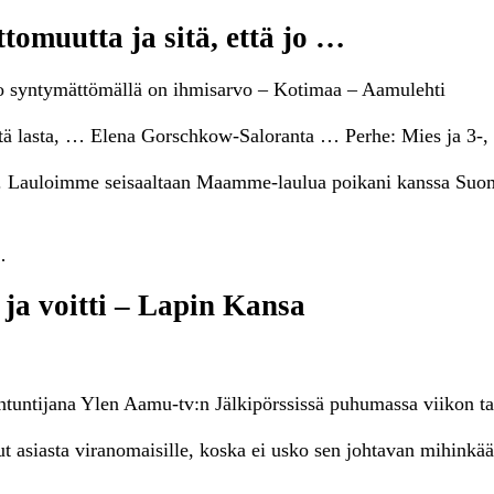
tomuutta ja sitä, että jo …
ä jo syntymättömällä on ihmisarvo – Kotimaa – Aamulehti
ä lasta, … Elena Gorschkow-Saloranta … Perhe: Mies ja 3-, 4-
änyt. Lauloimme seisaaltaan Maamme-laulua poikani kanssa Suo
…
ja voitti – Lapin Kansa
tuntijana Ylen Aamu-tv:n Jälkipörssissä puhumassa viikon tal
ut asiasta viranomaisille, koska ei usko sen johtavan mihinkä