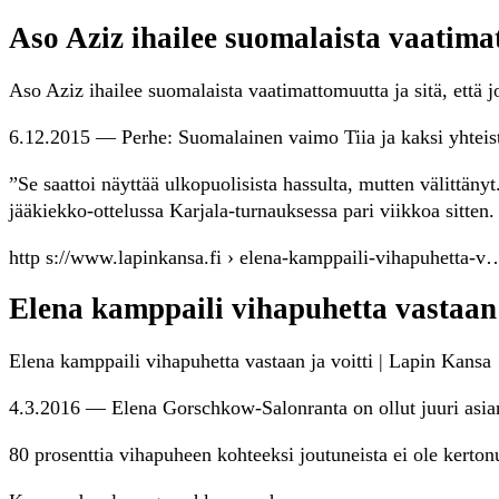
Aso Aziz ihailee suomalaista vaatimat
Aso Aziz ihailee suomalaista vaatimattomuutta ja sitä, ett
6.12.2015 — Perhe: Suomalainen vaimo Tiia ja kaksi yhteist
”Se saattoi näyttää ulkopuolisista hassulta, mutten välitt
jääkiekko-ottelussa Karjala-turnauksessa pari viikkoa sitten.
http s://www.lapinkansa.fi › elena-kamppaili-vihapuhetta-v
Elena kamppaili vihapuhetta vastaan 
Elena kamppaili vihapuhetta vastaan ja voitti | Lapin Kansa
4.3.2016 — Elena Gorschkow-Salonranta on ollut juuri asian
80 prosenttia vihapuheen kohteeksi joutuneista ei ole kerton