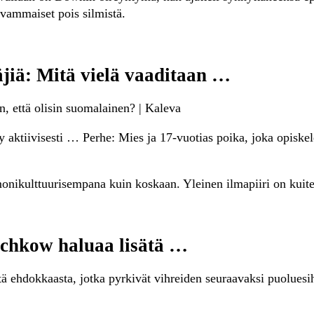
svammaiset pois silmistä.
äjiä: Mitä vielä vaaditaan …
an, että olisin suomalainen? | Kaleva
aktiivisesti … Perhe: Mies ja 17-vuotias poika, joka opisk
 monikulttuurisempana kuin koskaan. Yleinen ilmapiiri on kui
schkow haluaa lisätä …
ehdokkaasta, jotka pyrkivät vihreiden seuraavaksi puoluesiht