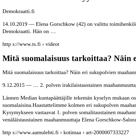
Demokraatti.fi
14.10.2019 — Elena Gorschkow (42) on valittu toimihenki
Demokraatti. Hän on …
http s://www.ts.fi › videot
Mitä suomalaisuus tarkoittaa? Näin 
Mitä suomalaisuus tarkoittaa? Näin eri sukupolvien maahan
9.12.2015 — … 2. polven irakilaistaustainen maahanmuuttaj
Lännen Median kuntapäättäjille tekemän kyselyn mukaan osa
suomalaisina.Haastattelimme kolmen eri sukupolven maahanmu
Kysymykseen vastaavat 1. polven somalitaustainen maahanmu
venäläistaustainen maahanmuuttaja Elena Gorschkow-Salora
http s://www.aamulehti.fi › kotimaa › art-2000007333227