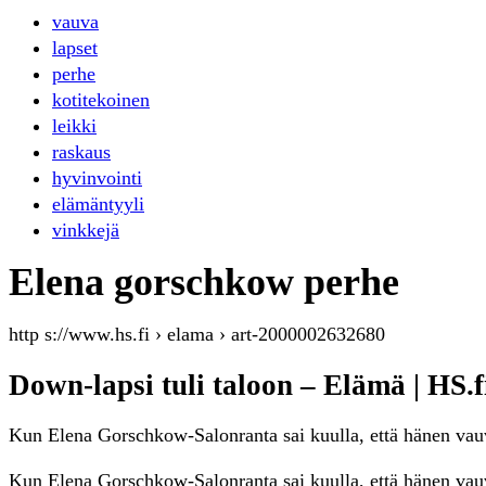
vauva
lapset
perhe
kotitekoinen
leikki
raskaus
hyvinvointi
elämäntyyli
vinkkejä
Elena gorschkow perhe
http s://www.hs.fi › elama › art-2000002632680
Down-lapsi tuli taloon – Elämä | HS.f
Kun Elena Gorschkow-Salonranta sai kuulla, että hänen vau
Kun Elena Gorschkow-Salonranta sai kuulla, että hänen vauv