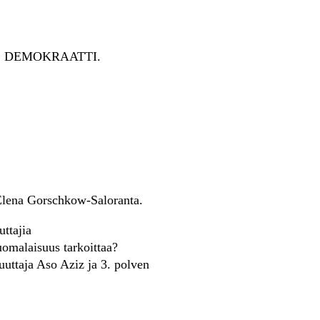
öksi. DEMOKRAATTI.
Elena Gorschkow-Saloranta.
ttajia
omalaisuus tarkoittaa?
uttaja Aso Aziz ja 3. polven