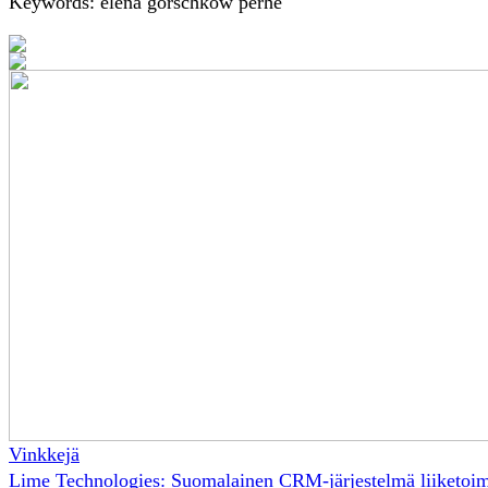
Keywords: elena gorschkow perhe
Vinkkejä
Lime Technologies: Suomalainen CRM-järjestelmä liiketoi