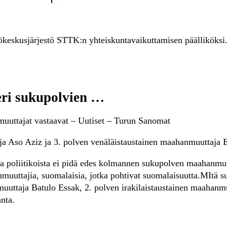
lökeskusjärjestö STTK:n yhteiskuntavaikuttamisen päällik
eri sukupolvien …
muuttajat vastaavat – Uutiset – Turun Sanomat
a Aso Aziz ja 3. polven venäläistaustainen maahanmuuttaja 
 poliitikoista ei pidä edes kolmannen sukupolven maahanmuu
uttajia, suomalaisia, jotka pohtivat suomalaisuutta.MItä su
uttaja Batulo Essak, 2. polven irakilaistaustainen maahanmu
nta.