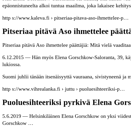
epäonnistuneelta alkoi tuntua maailma, joka lakaisee kehity
http s://www.kaleva.fi › pitseriaa-pitava-aso-ihmettelee-p…
Pitseriaa pitävä Aso ihmettelee päätt
Pitseriaa pitävä Aso ihmettelee päättäjiä: Mitä vielä vaadita
6.12.2015 — Hän myös Elena Gorschkow-Saloranta, 39, käy 
lukiossa.
Suomi juhlii tänään itsenäisyyttä vauraana, sivistyneenä ja
http s://www.vihrealanka.fi › juttu › puoluesihteeriksi-p…
Puoluesihteeriksi pyrkivä Elena Gor
5.6.2019 — Helsinkiläinen Elena Gorschkow on yksi viidestä 
Gorschkow …