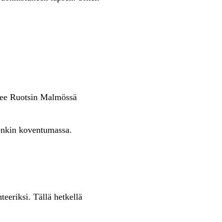
elee Ruotsin Malmössä
tenkin koventumassa.
eeriksi. Tällä hetkellä