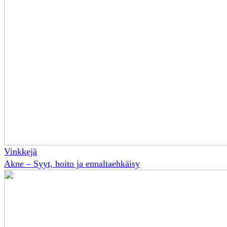
Vinkkejä
Akne – Syyt, hoito ja ennaltaehkäisy