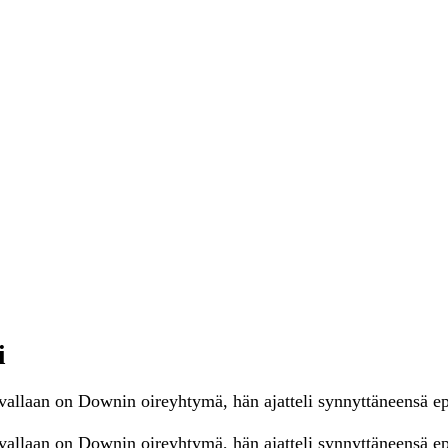
i
vallaan on Downin oireyhtymä, hän ajatteli synnyttäneensä e
allaan on Downin oireyhtymä, hän ajatteli synnyttäneensä ep