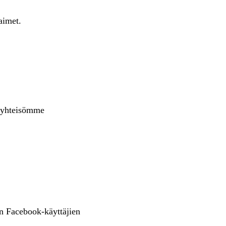
aimet.
t yhteisömme
en Facebook-käyttäjien