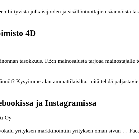
 liittyvistä julkaisijoiden ja sisällöntuottajien säännöistä täs
oimisto 4D
onnan tasokkuus. FB:n mainosalusta tarjoaa mainostajalle te
ännöt? Kysyimme alan ammattilaisilta, mitä tehdä paljastavi
bookissa ja Instagramissa
ti Oy
yökalu yrityksen markkinointiin yrityksen oman sivun … Face