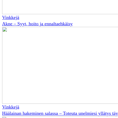
Vinkkejä
Akne – Syyt, hoito ja ennaltaehkäisy
Vinkkejä
Häälainan hakeminen salassa – Toteuta unelmiesi yllätys täyde