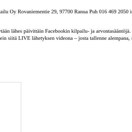
kailu Oy Rovaniementie 29, 97700 Ranua Puh 016 469 2050 
ään lähes päivittäin Facebookin kilpailu- ja arvontasääntöjä.
 tein siitä LIVE lähetyksen videona – josta tallenne alempana,