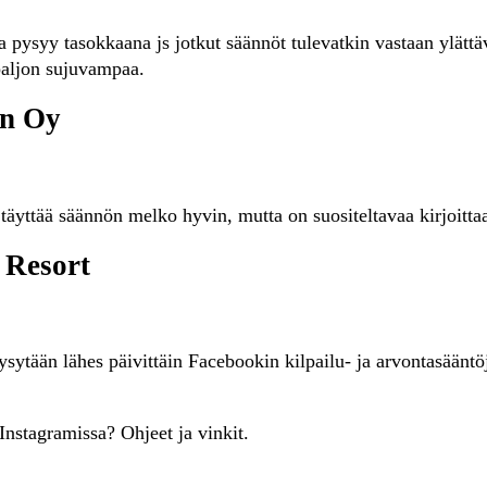
 pysyy tasokkaana js jotkut säännöt tulevatkin vastaan ylätt
paljon sujuvampaa.
an Oy
yttää säännön melko hyvin, mutta on suositeltavaa kirjoittaa
 Resort
sytään lähes päivittäin Facebookin kilpailu- ja arvontasääntö
 Instagramissa? Ohjeet ja vinkit.