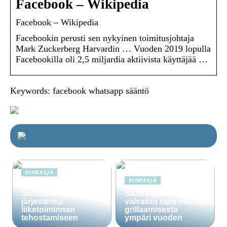
Facebook – Wikipedia
Facebook – Wikipedia
Facebookin perusti sen nykyinen toimitusjohtaja
Mark Zuckerberg Harvardin … Vuoden 2019 lopulla
Facebookilla oli 2,5 miljardia aktiivista käyttäjää …
Keywords: facebook whatsapp sääntö
VINKKEJÄ
VINKKEJÄ
Lime Technologies:
Suomalainen CRM-
Sähkögrilli on
järjestelmä
vaivaton tapa nauttia
liiketoiminnan
grillaamisesta
tehostamiseen
ympäri vuoden