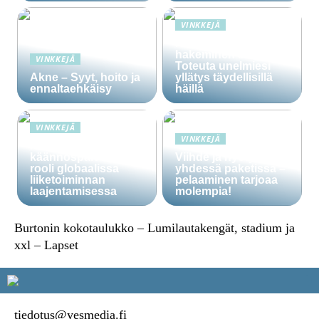
VINKKEJÄ
Häälainan
hakeminen salassa –
VINKKEJÄ
Toteuta unelmiesi
Akne – Syyt, hoito ja
yllätys täydellisillä
ennaltaehkäisy
häillä
VINKKEJÄ
VINKKEJÄ
Ammattitaitoisten
käännöspalvelujen
Viihde ja hyöty
rooli globaalissa
yhdessä paketissa –
liiketoiminnan
pelaaminen tarjoaa
laajentamisessa
molempia!
Burtonin kokotaulukko – Lumilautakengät, stadium ja
xxl – Lapset
tiedotus@yesmedia.fi