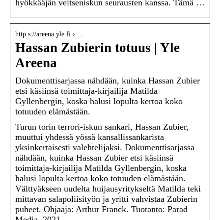
hyökkääjän veitseniskun seurausten kanssa. Tämä …
http s://areena.yle.fi › …
Hassan Zubierin totuus | Yle
Areena
Dokumenttisarjassa nähdään, kuinka Hassan Zubier
etsi käsiinsä toimittaja-kirjailija Matilda
Gyllenbergin, koska halusi lopulta kertoa koko
totuuden elämästään.
Turun torin terrori-iskun sankari, Hassan Zubier,
muuttui yhdessä yössä kansallissankarista
yksinkertaisesti valehtelijaksi. Dokumenttisarjassa
nähdään, kuinka Hassan Zubier etsi käsiinsä
toimittaja-kirjailija Matilda Gyllenbergin, koska
halusi lopulta kertoa koko totuuden elämästään.
Välttyäkseen uudelta huijausyritykseltä Matilda teki
mittavan salapoliisityön ja yritti vahvistaa Zubierin
puheet. Ohjaaja: Arthur Franck. Tuotanto: Parad
Media, 2021.