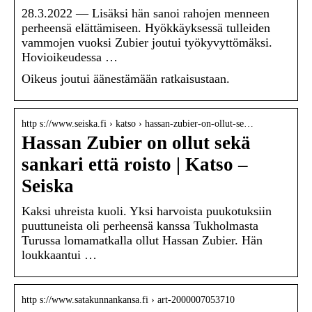
28.3.2022 — Lisäksi hän sanoi rahojen menneen
perheensä elättämiseen. Hyökkäyksessä tulleiden
vammojen vuoksi Zubier joutui työkyvyttömäksi.
Hovioikeudessa …
Oikeus joutui äänestämään ratkaisustaan.
http s://www.seiska.fi › katso › hassan-zubier-on-ollut-se…
Hassan Zubier on ollut sekä
sankari että roisto | Katso –
Seiska
Kaksi uhreista kuoli. Yksi harvoista puukotuksiin
puuttuneista oli perheensä kanssa Tukholmasta
Turussa lomamatkalla ollut Hassan Zubier. Hän
loukkaantui …
http s://www.satakunnankansa.fi › art-2000007053710