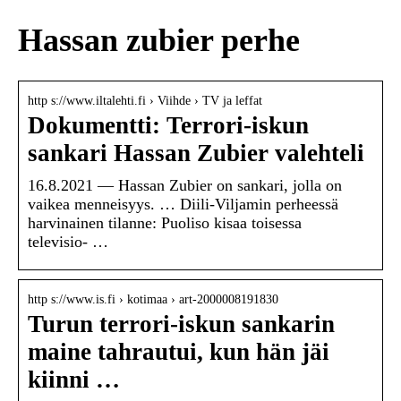
Hassan zubier perhe
http s://www.iltalehti.fi › Viihde › TV ja leffat
Dokumentti: Terrori-iskun
sankari Hassan Zubier valehteli
16.8.2021 — Hassan Zubier on sankari, jolla on
vaikea menneisyys. … Diili-Viljamin perheessä
harvinainen tilanne: Puoliso kisaa toisessa
televisio- …
http s://www.is.fi › kotimaa › art-2000008191830
Turun terrori-iskun sankarin
maine tahrautui, kun hän jäi
kiinni …