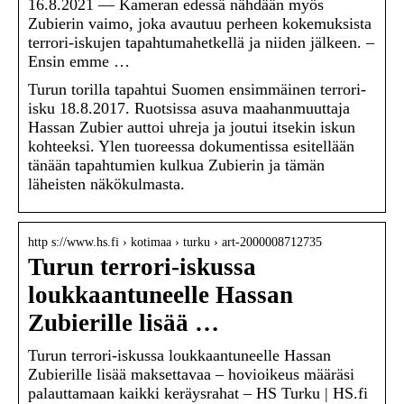
16.8.2021 — Kameran edessä nähdään myös
Zubierin vaimo, joka avautuu perheen kokemuksista
terrori-iskujen tapahtumahetkellä ja niiden jälkeen. –
Ensin emme …
Turun torilla tapahtui Suomen ensimmäinen terrori-
isku 18.8.2017. Ruotsissa asuva maahanmuuttaja
Hassan Zubier auttoi uhreja ja joutui itsekin iskun
kohteeksi. Ylen tuoreessa dokumentissa esitellään
tänään tapahtumien kulkua Zubierin ja tämän
läheisten näkökulmasta.
http s://www.hs.fi › kotimaa › turku › art-2000008712735
Turun terrori-iskussa
loukkaantuneelle Hassan
Zubierille lisää …
Turun terrori-iskussa loukkaantuneelle Hassan
Zubierille lisää maksettavaa – hovioikeus määräsi
palauttamaan kaikki keräysrahat – HS Turku | HS.fi