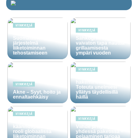
VINKKEJÄ
VINKKEJÄ
Lime Technologies:
Suomalainen CRM-
Sähkögrilli on
järjestelmä
vaivaton tapa nauttia
liiketoiminnan
grillaamisesta
tehostamiseen
ympäri vuoden
VINKKEJÄ
Häälainan
hakeminen salassa –
VINKKEJÄ
Toteuta unelmiesi
Akne – Syyt, hoito ja
yllätys täydellisillä
ennaltaehkäisy
häillä
VINKKEJÄ
VINKKEJÄ
Ammattitaitoisten
käännöspalvelujen
Viihde ja hyöty
rooli globaalissa
yhdessä paketissa –
liiketoiminnan
pelaaminen tarjoaa