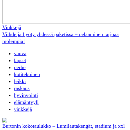
Vinkkejä
Viihde ja hyöty yhdessä paketissa – pelaaminen tarjoaa
molempia!
vauva
lapset
perhe
kotitekoinen
leikki
raskaus
hyvinvointi
elämäntyyli
vinkkejä
Burtonin kokotaulukko – Lumilautakengät, stadium ja xxl