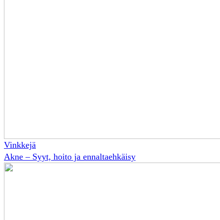
Vinkkejä
Akne – Syyt, hoito ja ennaltaehkäisy