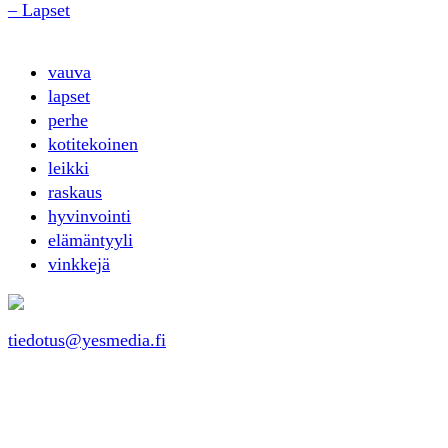
– Lapset
vauva
lapset
perhe
kotitekoinen
leikki
raskaus
hyvinvointi
elämäntyyli
vinkkejä
tiedotus@yesmedia.fi