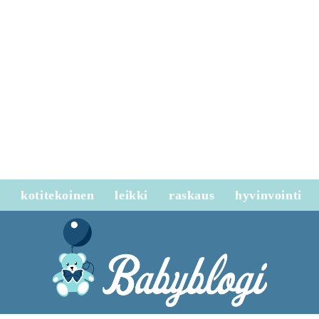
e
kotitekoinen
leikki
raskaus
hyvinvointi