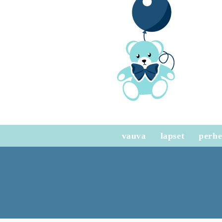
vauva
lapset
perh