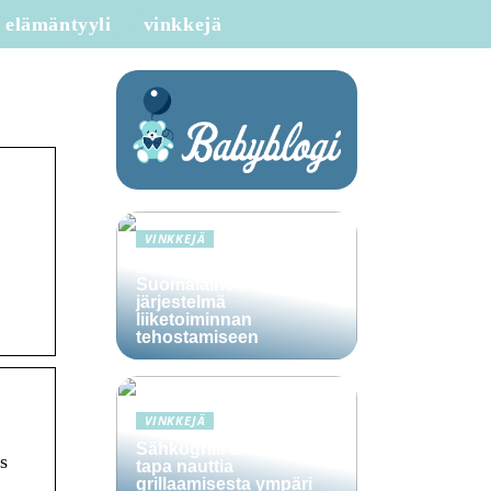
elämäntyyli
vinkkejä
VINKKEJÄ
Lime Technologies:
Suomalainen CRM-
järjestelmä
liiketoiminnan
tehostamiseen
VINKKEJÄ
Sähkögrilli on vaivaton
s
tapa nauttia
grillaamisesta ympäri