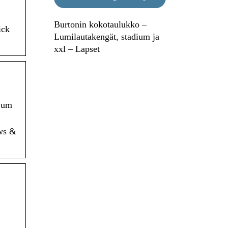
Burtonin kokotaulukko –
ick
Lumilautakengät, stadium ja
xxl – Lapset
d um
ws &