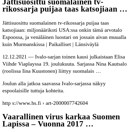
Jättisuosittu suomalainen tv-
rikossarja puijaa taas katsojiaan …
Jättisuosittu suomalainen tv-rikossarja puijaa taas
katsojiaan: miljonäärikoti USA:ssa onkin tämä arvotalo
Espoossa, ja venäläinen luostari on jossain aivan muualla
kuin Murmanskissa | Paikalliset | Länsiväylä
12.12.2021 — Ivalo-sarjan toinen kausi julkaistaan Elisa
Viihde Viaplayssa 19. joulukuuta. Sarjassa Nina Kautsalo
(roolissa Iina Kuustonen) liittyy suomalais …
Joulun alla jatkoa saavassa Ivalo-sarjassa näkyy
espoolaisille tuttuja kohteita.
http s://www.hs.fi › art-2000007742604
Vaarallinen virus karkaa Suomen
Lapissa – Vuonna 2017 …