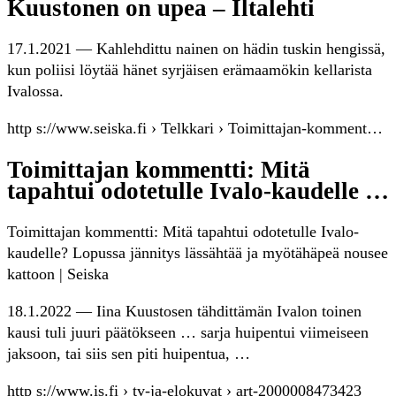
Kuustonen on upea – Iltalehti
17.1.2021 — Kahlehdittu nainen on hädin tuskin hengissä,
kun poliisi löytää hänet syrjäisen erämaamökin kellarista
Ivalossa.
http s://www.seiska.fi › Telkkari › Toimittajan-komment…
Toimittajan kommentti: Mitä
tapahtui odotetulle Ivalo-kaudelle …
Toimittajan kommentti: Mitä tapahtui odotetulle Ivalo-
kaudelle? Lopussa jännitys lässähtää ja myötähäpeä nousee
kattoon | Seiska
18.1.2022 — Iina Kuustosen tähdittämän Ivalon toinen
kausi tuli juuri päätökseen … sarja huipentui viimeiseen
jaksoon, tai siis sen piti huipentua, …
http s://www.is.fi › tv-ja-elokuvat › art-2000008473423