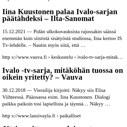
Iina Kuustonen palaa Ivalo-sarjan
päätähdeksi – Ilta-Sanomat
15.12.2021 — Pidän ulkokuvauksista rajussakin säässä
enemmän kuin siististä sisätyöstä studiossa, Iina kertoo IS
Tv-lehdelle. – Nautin myös siitä, että …
http s://www.vauva.fi › keskustelu › ivalo-tv-sarja-mitak…
Ivalo -tv-sarja, mitäköhän tuossa on
oikein yritetty? – Vauva
30.12.2018 — Vierailija kirjoitti: Näkyy siis Elisa
Viihteessä. Pääosassa esim. Iina Kuustonen. Dialogi
paikka paikoin tosi lapsellista ja täynnä… Näkyy …
http s://www.lansivayla.fi › paikalliset