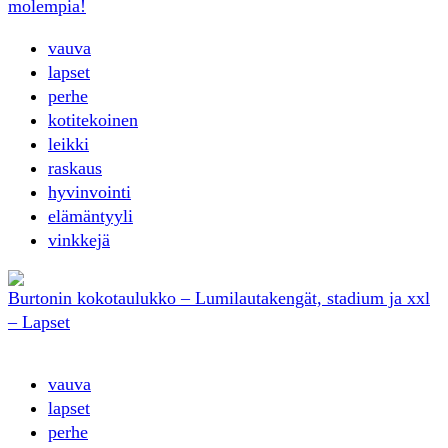
molempia!
vauva
lapset
perhe
kotitekoinen
leikki
raskaus
hyvinvointi
elämäntyyli
vinkkejä
Burtonin kokotaulukko – Lumilautakengät, stadium ja xxl
– Lapset
vauva
lapset
perhe