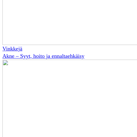
Vinkkejä
Akne – Syyt, hoito ja ennaltaehkäisy