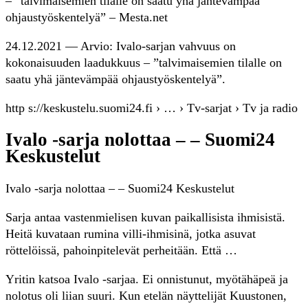
– ”talvimaisemien tilalle on saatu yhä jäntevämpää
ohjaustyöskentelyä” – Mesta.net
24.12.2021 — Arvio: Ivalo-sarjan vahvuus on
kokonaisuuden laadukkuus – ”talvimaisemien tilalle on
saatu yhä jäntevämpää ohjaustyöskentelyä”.
http s://keskustelu.suomi24.fi › … › Tv-sarjat › Tv ja radio
Ivalo -sarja nolottaa – – Suomi24
Keskustelut
Ivalo -sarja nolottaa – – Suomi24 Keskustelut
Sarja antaa vastenmielisen kuvan paikallisista ihmisistä.
Heitä kuvataan rumina villi-ihmisinä, jotka asuvat
röttelöissä, pahoinpitelevät perheitään. Että …
Yritin katsoa Ivalo -sarjaa. Ei onnistunut, myötähäpeä ja
nolotus oli liian suuri. Kun etelän näyttelijät Kuustonen,