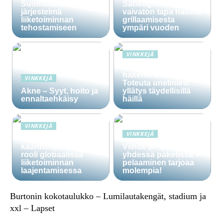
Suomalainen CRM-
Sähkögrilli on
järjestelmä
vaivaton tapa nauttia
liiketoiminnan
grillaamisesta
tehostamiseen
ympäri vuoden
VINKKEJÄ
Häälainan
hakeminen salassa –
VINKKEJÄ
Toteuta unelmiesi
Akne – Syyt, hoito ja
yllätys täydellisillä
ennaltaehkäisy
häillä
VINKKEJÄ
VINKKEJÄ
Ammattitaitoisten
käännöspalvelujen
Viihde ja hyöty
rooli globaalissa
yhdessä paketissa –
liiketoiminnan
pelaaminen tarjoaa
laajentamisessa
molempia!
Burtonin kokotaulukko – Lumilautakengät, stadium ja
xxl – Lapset