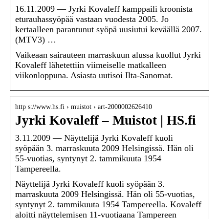
16.11.2009 — Jyrki Kovaleff kamppaili kroonista
eturauhassyöpää vastaan vuodesta 2005. Jo
kertaalleen parantunut syöpä uusiutui keväällä 2007.
(MTV3) …
Vaikeaan sairauteen marraskuun alussa kuollut Jyrki
Kovaleff lähetettiin viimeiselle matkalleen
viikonloppuna. Asiasta uutisoi Ilta-Sanomat.
http s://www.hs.fi › muistot › art-2000002626410
Jyrki Kovaleff – Muistot | HS.fi
3.11.2009 — Näyttelijä Jyrki Kovaleff kuoli
syöpään 3. marraskuuta 2009 Helsingissä. Hän oli
55-vuotias, syntynyt 2. tammikuuta 1954
Tampereella.
Näyttelijä Jyrki Kovaleff kuoli syöpään 3.
marraskuuta 2009 Helsingissä. Hän oli 55-vuotias,
syntynyt 2. tammikuuta 1954 Tampereella. Kovaleff
aloitti näyttelemisen 11-vuotiaana Tampereen