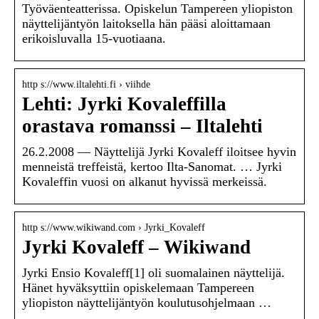
Työväenteatterissa. Opiskelun Tampereen yliopiston
näyttelijäntyön laitoksella hän pääsi aloittamaan
erikoisluvalla 15-vuotiaana.
http s://www.iltalehti.fi › viihde
Lehti: Jyrki Kovaleffilla
orastava romanssi – Iltalehti
26.2.2008 — Näyttelijä Jyrki Kovaleff iloitsee hyvin
menneistä treffeistä, kertoo Ilta-Sanomat. … Jyrki
Kovaleffin vuosi on alkanut hyvissä merkeissä.
http s://www.wikiwand.com › Jyrki_Kovaleff
Jyrki Kovaleff – Wikiwand
Jyrki Ensio Kovaleff[1] oli suomalainen näyttelijä.
Hänet hyväksyttiin opiskelemaan Tampereen
yliopiston näyttelijäntyön koulutusohjelmaan …