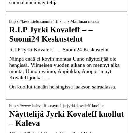
suomalainen näyttelijä
http s://keskustelu.suomi24.fi › … › Maailman menoa
R.I.P Jyrki Kovaleff – –
Suomi24 Keskustelut
R.I.P Jyrki Kovaleff – – Suomi24 Keskustelut
Niinpä enää ei kovin montaa Uuno näyttelijää ole
hengissä. Viimeisen vuoden aikana on mennyt aika
monta, Uunon vaimo, Appiukko, Anoppi ja nyt
Kovaleff jonka …
On kuollut tänään helsingissä laakson sairaalassa.
http s://www.kaleva.fi › nayttelija-jyrki-kovaleff-kuollut
Näyttelijä Jyrki Kovaleff kuollut
– Kaleva