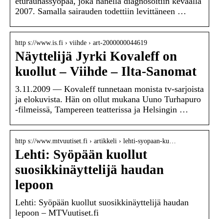
eturauhassyöpää, joka hänellä diagnosoitiin keväällä
2007. Samalla sairauden todettiin levittäneen …
http s://www.is.fi › viihde › art-2000000044619
Näyttelijä Jyrki Kovaleff on
kuollut – Viihde – Ilta-Sanomat
3.11.2009 — Kovaleff tunnetaan monista tv-sarjoista
ja elokuvista. Hän on ollut mukana Uuno Turhapuro
-filmeissä, Tampereen teatterissa ja Helsingin …
http s://www.mtvuutiset.fi › artikkeli › lehti-syopaan-ku…
Lehti: Syöpään kuollut
suosikkinäyttelijä haudan
lepoon
Lehti: Syöpään kuollut suosikkinäyttelijä haudan
lepoon – MTVuutiset.fi