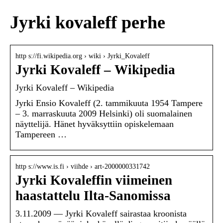
Jyrki kovaleff perhe
http s://fi.wikipedia.org › wiki › Jyrki_Kovaleff
Jyrki Kovaleff – Wikipedia
Jyrki Kovaleff – Wikipedia
Jyrki Ensio Kovaleff (2. tammikuuta 1954 Tampere
– 3. marraskuuta 2009 Helsinki) oli suomalainen
näyttelijä. Hänet hyväksyttiin opiskelemaan
Tampereen …
http s://www.is.fi › viihde › art-2000000331742
Jyrki Kovaleffin viimeinen
haastattelu Ilta-Sanomissa
3.11.2009 — Jyrki Kovaleff sairastaa kroonista