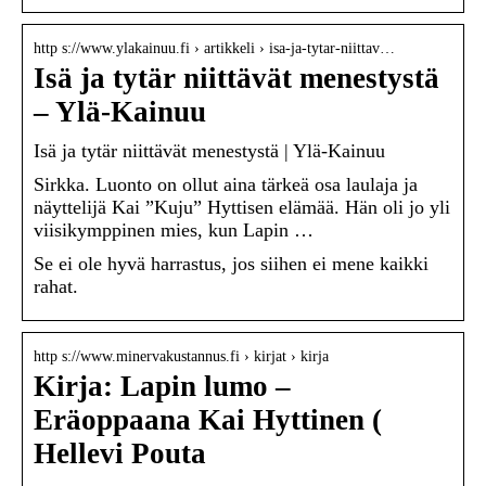
http s://www.ylakainuu.fi › artikkeli › isa-ja-tytar-niittav…
Isä ja tytär niittävät menestystä
– Ylä-Kainuu
Isä ja tytär niittävät menestystä | Ylä-Kainuu
Sirkka. Luonto on ollut aina tärkeä osa laulaja ja
näyttelijä Kai ”Kuju” Hyttisen elämää. Hän oli jo yli
viisikymppinen mies, kun Lapin …
Se ei ole hyvä harrastus, jos siihen ei mene kaikki
rahat.
http s://www.minervakustannus.fi › kirjat › kirja
Kirja: Lapin lumo –
Eräoppaana Kai Hyttinen (
Hellevi Pouta