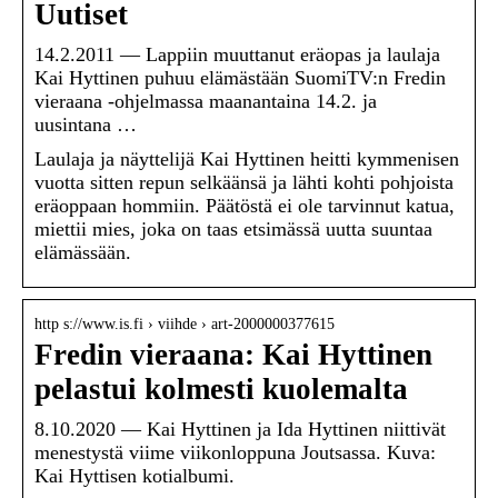
Uutiset
14.2.2011 — Lappiin muuttanut eräopas ja laulaja
Kai Hyttinen puhuu elämästään SuomiTV:n Fredin
vieraana -ohjelmassa maanantaina 14.2. ja
uusintana …
Laulaja ja näyttelijä Kai Hyttinen heitti kymmenisen
vuotta sitten repun selkäänsä ja lähti kohti pohjoista
eräoppaan hommiin. Päätöstä ei ole tarvinnut katua,
miettii mies, joka on taas etsimässä uutta suuntaa
elämässään.
http s://www.is.fi › viihde › art-2000000377615
Fredin vieraana: Kai Hyttinen
pelastui kolmesti kuolemalta
8.10.2020 — Kai Hyttinen ja Ida Hyttinen niittivät
menestystä viime viikonloppuna Joutsassa. Kuva:
Kai Hyttisen kotialbumi.