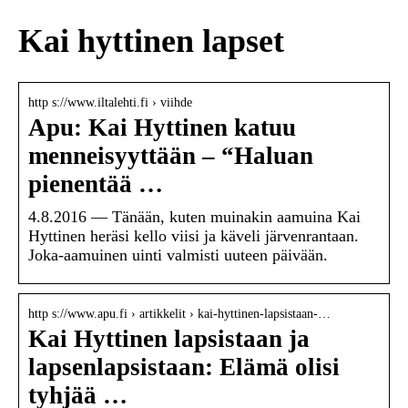
Kai hyttinen lapset
http s://www.iltalehti.fi › viihde
Apu: Kai Hyttinen katuu
menneisyyttään – “Haluan
pienentää …
4.8.2016 — Tänään, kuten muinakin aamuina Kai
Hyttinen heräsi kello viisi ja käveli järvenrantaan.
Joka-aamuinen uinti valmisti uuteen päivään.
http s://www.apu.fi › artikkelit › kai-hyttinen-lapsistaan-…
Kai Hyttinen lapsistaan ja
lapsenlapsistaan: Elämä olisi
tyhjää …