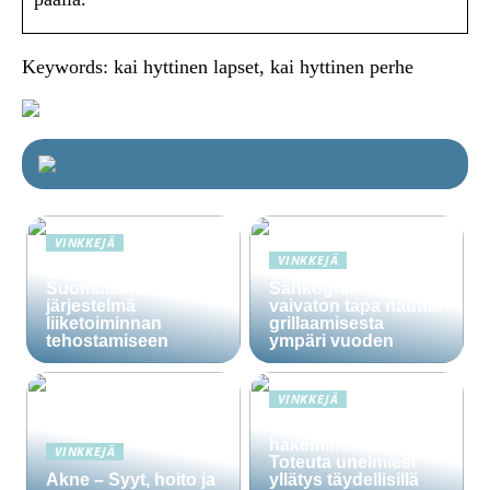
Keywords: kai hyttinen lapset, kai hyttinen perhe
VINKKEJÄ
VINKKEJÄ
Lime Technologies:
Suomalainen CRM-
Sähkögrilli on
järjestelmä
vaivaton tapa nauttia
liiketoiminnan
grillaamisesta
tehostamiseen
ympäri vuoden
VINKKEJÄ
Häälainan
hakeminen salassa –
VINKKEJÄ
Toteuta unelmiesi
Akne – Syyt, hoito ja
yllätys täydellisillä