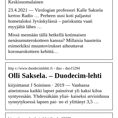
Keskisuomalainen
23.4.2021 — Virologian professori Kalle Saksela
kertoo Radio … Perheen uusi koti paljastui
hometaloksi Jyväskylässä – pariskunta vaati
myyjältä lähes …
Missä mennään tällä hetkellä kotimaisen
nenäsumuterokotteen kanssa? Millaisia haasteita
esimerkiksi muuntovirukset aiheuttavat
koronarokotteen kehittä…
http s://www.duodecimlehti.fi › duo › duo15294
Olli Saksela. – Duodecim-lehti
kirjoittanut J Soininen · 2019 — Vanhassa
aineistossa kaikki lapset painoivat yli kaksi kiloa
syntyessään. Yhdessäkään yliai- kaiseksi arvioidussa
synnytyksessä lapsen pai- no ei ylittänyt 3,5 …