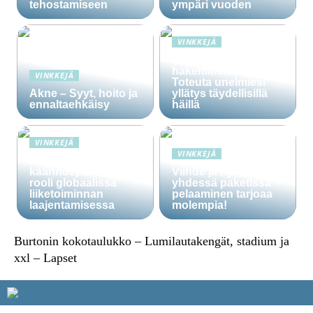
tehostamiseen
ympäri vuoden
VINKKEJÄ
Häälainan
hakeminen salassa –
VINKKEJÄ
Toteuta unelmiesi
Akne – Syyt, hoito ja
yllätys täydellisillä
ennaltaehkäisy
häillä
VINKKEJÄ
VINKKEJÄ
Ammattitaitoisten
käännöspalvelujen
Viihde ja hyöty
rooli globaalissa
yhdessä paketissa –
liiketoiminnan
pelaaminen tarjoaa
laajentamisessa
molempia!
Burtonin kokotaulukko – Lumilautakengät, stadium ja
xxl – Lapset