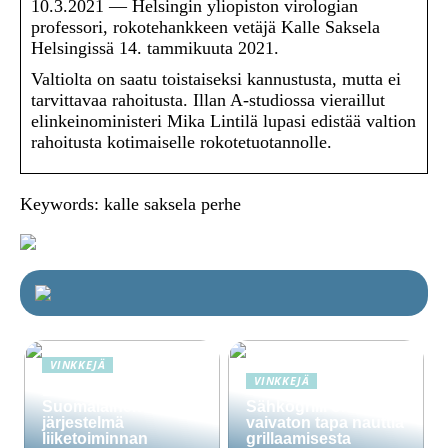
10.3.2021 — Helsingin yliopiston virologian
professori, rokotehankkeen vetäjä Kalle Saksela
Helsingissä 14. tammikuuta 2021.
Valtiolta on saatu toistaiseksi kannustusta, mutta ei
tarvittavaa rahoitusta. Illan A-studiossa vieraillut
elinkeinoministeri Mika Lintilä lupasi edistää valtion
rahoitusta kotimaiselle rokotetuotannolle.
Keywords: kalle saksela perhe
VINKKEJÄ
VINKKEJÄ
Lime Technologies:
Suomalainen CRM-
Sähkögrilli on
järjestelmä
vaivaton tapa nauttia
liiketoiminnan
grillaamisesta