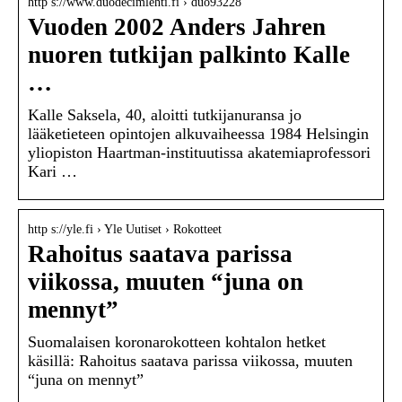
http s://www.duodecimlehti.fi › duo93228
Vuoden 2002 Anders Jahren
nuoren tutkijan palkinto Kalle
…
Kalle Saksela, 40, aloitti tutkijanuransa jo
lääketieteen opintojen alkuvaiheessa 1984 Helsingin
yliopiston Haartman-instituutissa akatemiaprofessori
Kari …
http s://yle.fi › Yle Uutiset › Rokotteet
Rahoitus saatava parissa
viikossa, muuten “juna on
mennyt”
Suomalaisen koronarokotteen kohtalon hetket
käsillä: Rahoitus saatava parissa viikossa, muuten
“juna on mennyt”