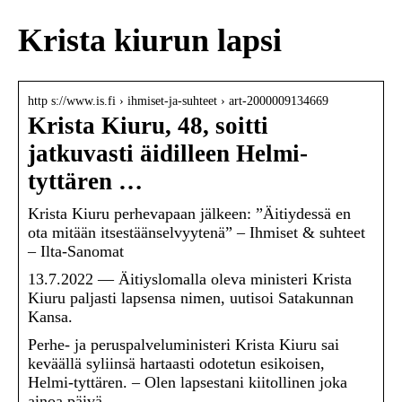
Krista kiurun lapsi
http s://www.is.fi › ihmiset-ja-suhteet › art-2000009134669
Krista Kiuru, 48, soitti
jatkuvasti äidilleen Helmi-
tyttären …
Krista Kiuru perhevapaan jälkeen: ”Äitiydessä en
ota mitään itsestäänselvyytenä” – Ihmiset & suhteet
– Ilta-Sanomat
13.7.2022 — Äitiyslomalla oleva ministeri Krista
Kiuru paljasti lapsensa nimen, uutisoi Satakunnan
Kansa.
Perhe- ja peruspalveluministeri Krista Kiuru sai
keväällä syliinsä hartaasti odotetun esikoisen,
Helmi-tyttären. – Olen lapsestani kiitollinen joka
ainoa päivä.