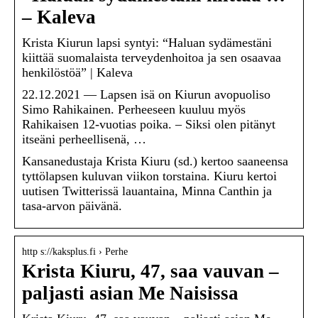
– Kaleva
Krista Kiurun lapsi syntyi: “Haluan sydämestäni
kiittää suomalaista terveydenhoitoa ja sen osaavaa
henkilöstöä” | Kaleva
22.12.2021 — Lapsen isä on Kiurun avopuoliso
Simo Rahikainen. Perheeseen kuuluu myös
Rahikaisen 12-vuotias poika. – Siksi olen pitänyt
itseäni perheellisenä, …
Kansanedustaja Krista Kiuru (sd.) kertoo saaneensa
tyttölapsen kuluvan viikon torstaina. Kiuru kertoi
uutisen Twitterissä lauantaina, Minna Canthin ja
tasa-arvon päivänä.
http s://kaksplus.fi › Perhe
Krista Kiuru, 47, saa vauvan –
paljasti asian Me Naisissa