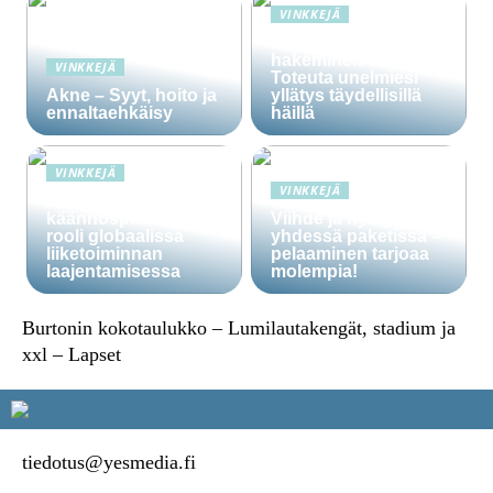
VINKKEJÄ
Häälainan
hakeminen salassa –
VINKKEJÄ
Toteuta unelmiesi
Akne – Syyt, hoito ja
yllätys täydellisillä
ennaltaehkäisy
häillä
VINKKEJÄ
VINKKEJÄ
Ammattitaitoisten
käännöspalvelujen
Viihde ja hyöty
rooli globaalissa
yhdessä paketissa –
liiketoiminnan
pelaaminen tarjoaa
laajentamisessa
molempia!
Burtonin kokotaulukko – Lumilautakengät, stadium ja
xxl – Lapset
tiedotus@yesmedia.fi