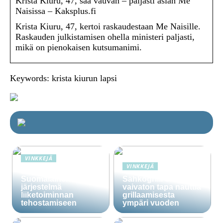
Krista Kiuru, 47, saa vauvan – paljasti asian Me
Naisissa – Kaksplus.fi
Krista Kiuru, 47, kertoi raskaudestaan Me Naisille.
Raskauden julkistamisen ohella ministeri paljasti,
mikä on pienokaisen kutsumanimi.
Keywords: krista kiurun lapsi
VINKKEJÄ
VINKKEJÄ
Lime Technologies:
Suomalainen CRM-
Sähkögrilli on
järjestelmä
vaivaton tapa nauttia
liiketoiminnan
grillaamisesta
tehostamiseen
ympäri vuoden