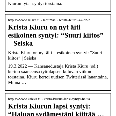
Kiurun tytär syntyi torstaina.
http s://www.seiska.fi › Kotimaa › Krista-Kiuru-47-on-n…
Krista Kiuru on nyt äiti –
esikoinen syntyi: “Suuri kiitos”
– Seiska
Krista Kiuru on nyt äiti – esikoinen syntyi: “Suuri
kiitos” | Seiska
19.3.2022 — Kansanedustaja Krista Kiuru (sd.)
kertoo saaneensa tyttölapsen kuluvan viikon
torstaina. Kiuru kertoi uutisen Twitterissä lauantaina,
Minna …
http s://www.kaleva.fi › krista-kiurun-lapsi-syntyi-halua…
Krista Kiurun lapsi syntyi:
“Haluan sydämestäni kiittää …