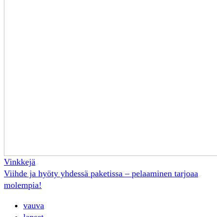
Vinkkejä
Viihde ja hyöty yhdessä paketissa – pelaaminen tarjoaa
molempia!
vauva
lapset