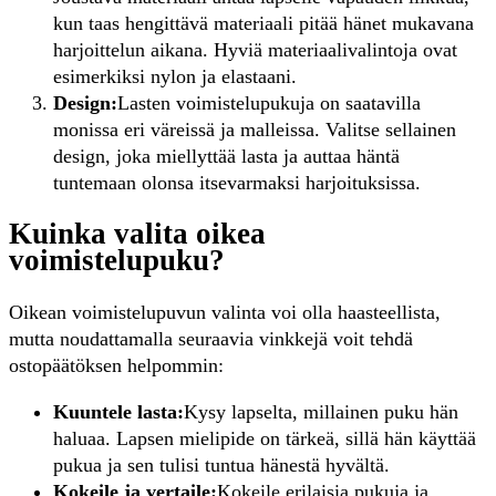
kun taas hengittävä materiaali pitää hänet mukavana
harjoittelun aikana. Hyviä materiaalivalintoja ovat
esimerkiksi nylon ja elastaani.
Design:
Lasten voimistelupukuja on saatavilla
monissa eri väreissä ja malleissa. Valitse sellainen
design, joka miellyttää lasta ja auttaa häntä
tuntemaan olonsa itsevarmaksi harjoituksissa.
Kuinka valita oikea
voimistelupuku?
Oikean voimistelupuvun valinta voi olla haasteellista,
mutta noudattamalla seuraavia vinkkejä voit tehdä
ostopäätöksen helpommin:
Kuuntele lasta:
Kysy lapselta, millainen puku hän
haluaa. Lapsen mielipide on tärkeä, sillä hän käyttää
pukua ja sen tulisi tuntua hänestä hyvältä.
Kokeile ja vertaile:
Kokeile erilaisia pukuja ja