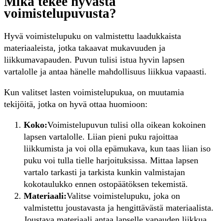
Mikä tekee hyvästä
voimistelupuvusta?
Hyvä voimistelupuku on valmistettu laadukkaista
materiaaleista, jotka takaavat mukavuuden ja
liikkumavapauden. Puvun tulisi istua hyvin lapsen
vartalolle ja antaa hänelle mahdollisuus liikkua vapaasti.
Kun valitset lasten voimistelupukua, on muutamia
tekijöitä, jotka on hyvä ottaa huomioon:
Koko:
Voimistelupuvun tulisi olla oikean kokoinen
lapsen vartalolle. Liian pieni puku rajoittaa
liikkumista ja voi olla epämukava, kun taas liian iso
puku voi tulla tielle harjoituksissa. Mittaa lapsen
vartalo tarkasti ja tarkista kunkin valmistajan
kokotaulukko ennen ostopäätöksen tekemistä.
Materiaali:
Valitse voimistelupuku, joka on
valmistettu joustavasta ja hengittävästä materiaalista.
Joustava materiaali antaa lapselle vapauden liikkua,