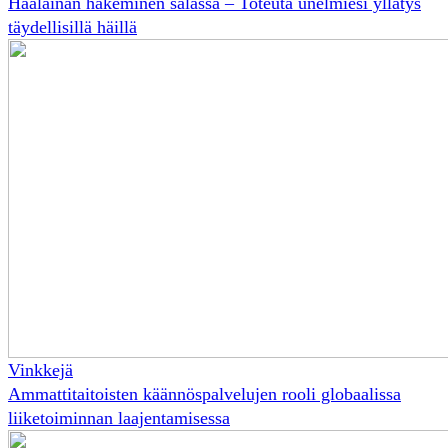
Häälainan hakeminen salassa – Toteuta unelmiesi yllätys
täydellisillä häillä
Vinkkejä
Ammattitaitoisten käännöspalvelujen rooli globaalissa
liiketoiminnan laajentamisessa