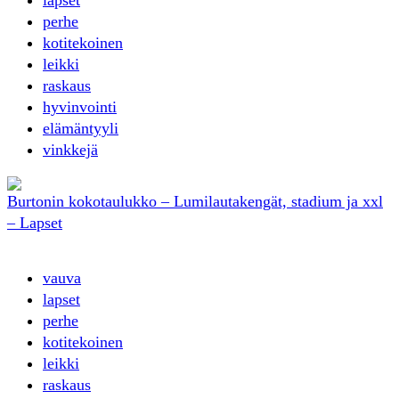
perhe
kotitekoinen
leikki
raskaus
hyvinvointi
elämäntyyli
vinkkejä
Burtonin kokotaulukko – Lumilautakengät, stadium ja xxl
– Lapset
vauva
lapset
perhe
kotitekoinen
leikki
raskaus