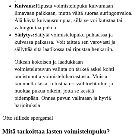
Kuivaus:
Ripusta voimistelupuku kuivumaan
ilmavaan paikkaan, mutta vältä suoraa auringonvaloa.
Älä käytä kuivausrumpua, sillä se voi kutistaa tai
vahingoittaa pukua.
Säilytys:
Säilytä voimistelupuku puhtaassa ja
kuivassa paikassa. Voit taittaa sen varovasti ja
säilyttää sitä laatikossa tai ripustaa henkariin.
Oikean kokoisen ja laadukkaan
voimistelupuvun valinta on tärkeä askel kohti
onnistunutta voimisteluharrastusta. Muista
kuunnella lasta, tutustua eri vaihtoehtoihin ja
huoltaa pukua oikein, jotta se kestää
pidempään. Onnea puvun valintaan ja hyviä
harjoituksia!
Ofte stillede spørgsmål
Mitä tarkoittaa lasten voimistelupuku?