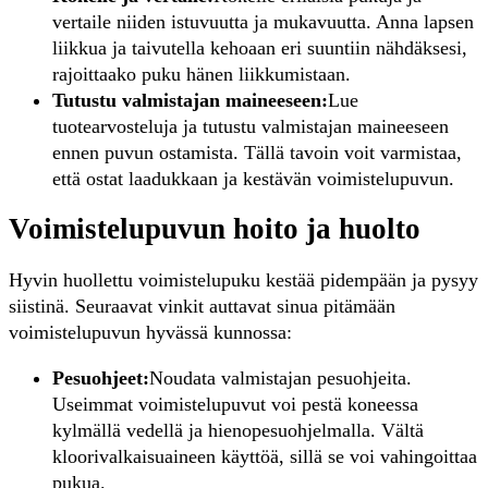
vertaile niiden istuvuutta ja mukavuutta. Anna lapsen
liikkua ja taivutella kehoaan eri suuntiin nähdäksesi,
rajoittaako puku hänen liikkumistaan.
Tutustu valmistajan maineeseen:
Lue
tuotearvosteluja ja tutustu valmistajan maineeseen
ennen puvun ostamista. Tällä tavoin voit varmistaa,
että ostat laadukkaan ja kestävän voimistelupuvun.
Voimistelupuvun hoito ja huolto
Hyvin huollettu voimistelupuku kestää pidempään ja pysyy
siistinä. Seuraavat vinkit auttavat sinua pitämään
voimistelupuvun hyvässä kunnossa:
Pesuohjeet:
Noudata valmistajan pesuohjeita.
Useimmat voimistelupuvut voi pestä koneessa
kylmällä vedellä ja hienopesuohjelmalla. Vältä
kloorivalkaisuaineen käyttöä, sillä se voi vahingoittaa
pukua.