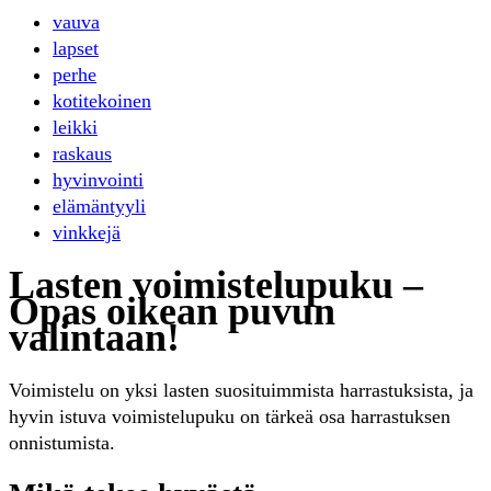
vauva
lapset
perhe
kotitekoinen
leikki
raskaus
hyvinvointi
elämäntyyli
vinkkejä
Lasten voimistelupuku –
Opas oikean puvun
valintaan!
Voimistelu on yksi lasten suosituimmista harrastuksista, ja
hyvin istuva voimistelupuku on tärkeä osa harrastuksen
onnistumista.