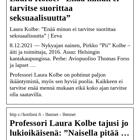
tarvitse suorittaa
seksuaalisuutta”
Laura Kolbe: ”Enää minun ei tarvitse suorittaa
seksuaalisuutta” | Eeva
8.12.2021 — Nykyajan nainen, Pirkko ”Pii” Kolbe –
äiti ja toimittaja, 2016. Asuu: Helsingin
kantakaupungissa. Perhe: Aviopuoliso Thomas Forss
ja lapset …
Professori Laura Kolbe on pohtinut paljon
ikääntymistä, myös sen hyviä puolia. Kaikkeen ei
tarvitse enää mennä mukaan eikä koko ajan tarvitse
olla saatavilla.
http s://kotiliesi.fi › Ihmiset › Ihmiset
Professori Laura Kolbe tajusi jo
lukioikäisenä: ”Naisella pitää …