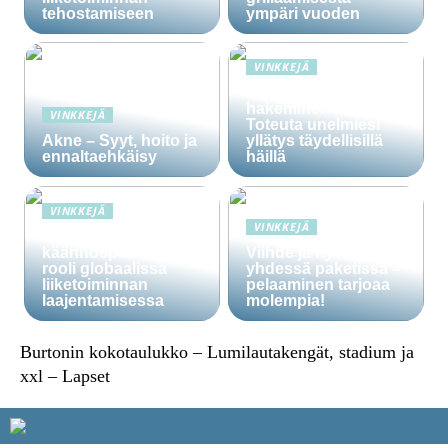
tehostamiseen
ympäri vuoden
VINKKEJÄ
Häälainan
hakeminen salassa –
VINKKEJÄ
Toteuta unelmiesi
Akne – Syyt, hoito ja
yllätys täydellisillä
ennaltaehkäisy
häillä
VINKKEJÄ
VINKKEJÄ
Ammattitaitoisten
käännöspalvelujen
Viihde ja hyöty
rooli globaalissa
yhdessä paketissa –
liiketoiminnan
pelaaminen tarjoaa
laajentamisessa
molempia!
Burtonin kokotaulukko – Lumilautakengät, stadium ja
xxl – Lapset