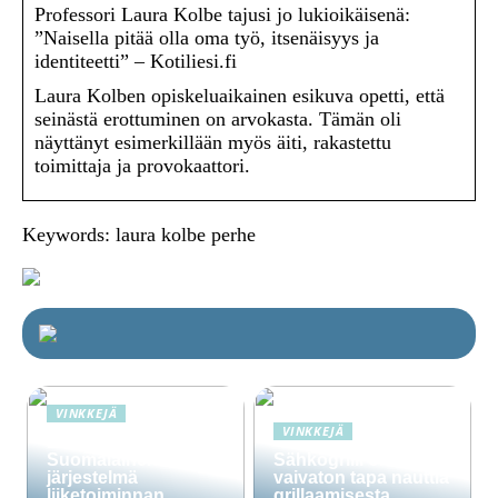
Professori Laura Kolbe tajusi jo lukioikäisenä:
”Naisella pitää olla oma työ, itsenäisyys ja
identiteetti” – Kotiliesi.fi
Laura Kolben opiskeluaikainen esikuva opetti, että
seinästä erottuminen on arvokasta. Tämän oli
näyttänyt esimerkillään myös äiti, rakastettu
toimittaja ja provokaattori.
Keywords: laura kolbe perhe
VINKKEJÄ
VINKKEJÄ
Lime Technologies:
Suomalainen CRM-
Sähkögrilli on
järjestelmä
vaivaton tapa nauttia
liiketoiminnan
grillaamisesta