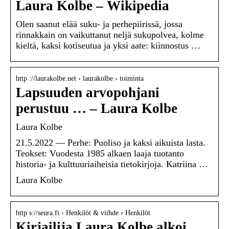
Laura Kolbe – Wikipedia
Olen saanut elää suku- ja perhepiirissä, jossa
rinnakkain on vaikuttanut neljä sukupolvea, kolme
kieltä, kaksi kotiseutua ja yksi aate: kiinnostus …
http ://laurakolbe.net › laurakolbe › toiminta
Lapsuuden arvopohjani
perustuu … – Laura Kolbe
Laura Kolbe
21.5.2022 — Perhe: Puoliso ja kaksi aikuista lasta.
Teokset: Vuodesta 1985 alkaen laaja tuotanto
historia- ja kulttuuriaiheisia tietokirjoja. Katriina …
Laura Kolbe
http s://seura.fi › Henkilöt & viihde › Henkilöt
Kirjailija Laura Kolbe alkoi