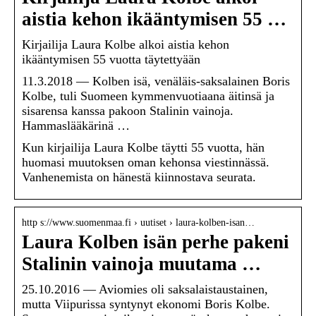
aistia kehon ikääntymisen 55 …
Kirjailija Laura Kolbe alkoi aistia kehon
ikääntymisen 55 vuotta täytettyään
11.3.2018 — Kolben isä, venäläis-saksalainen Boris
Kolbe, tuli Suomeen kymmenvuotiaana äitinsä ja
sisarensa kanssa pakoon Stalinin vainoja.
Hammaslääkärinä …
Kun kirjailija Laura Kolbe täytti 55 vuotta, hän
huomasi muutoksen oman kehonsa viestinnässä.
Vanhenemista on hänestä kiinnostava seurata.
http s://www.suomenmaa.fi › uutiset › laura-kolben-isan…
Laura Kolben isän perhe pakeni
Stalinin vainoja muutama …
25.10.2016 — Aviomies oli saksalaistaustainen,
mutta Viipurissa syntynyt ekonomi Boris Kolbe.