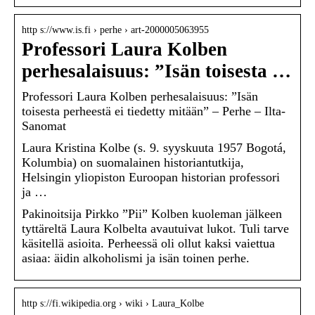
http s://www.is.fi › perhe › art-2000005063955
Professori Laura Kolben
perhesalaisuus: ”Isän toisesta …
Professori Laura Kolben perhesalaisuus: ”Isän
toisesta perheestä ei tiedetty mitään” – Perhe – Ilta-
Sanomat
Laura Kristina Kolbe (s. 9. syyskuuta 1957 Bogotá,
Kolumbia) on suomalainen historiantutkija,
Helsingin yliopiston Euroopan historian professori
ja …
Pakinoitsija Pirkko ”Pii” Kolben kuoleman jälkeen
tyttäreltä Laura Kolbelta avautuivat lukot. Tuli tarve
käsitellä asioita. Perheessä oli ollut kaksi vaiettua
asiaa: äidin alkoholismi ja isän toinen perhe.
http s://fi.wikipedia.org › wiki › Laura_Kolbe