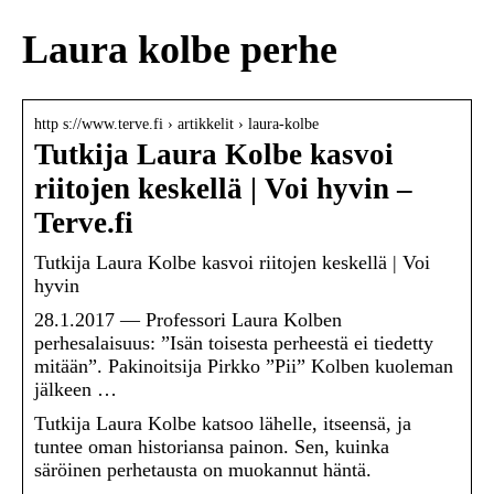
Laura kolbe perhe
http s://www.terve.fi › artikkelit › laura-kolbe
Tutkija Laura Kolbe kasvoi
riitojen keskellä | Voi hyvin –
Terve.fi
Tutkija Laura Kolbe kasvoi riitojen keskellä | Voi
hyvin
28.1.2017 — Professori Laura Kolben
perhesalaisuus: ”Isän toisesta perheestä ei tiedetty
mitään”. Pakinoitsija Pirkko ”Pii” Kolben kuoleman
jälkeen …
Tutkija Laura Kolbe katsoo lähelle, itseensä, ja
tuntee oman historiansa painon. Sen, kuinka
säröinen perhetausta on muokannut häntä.