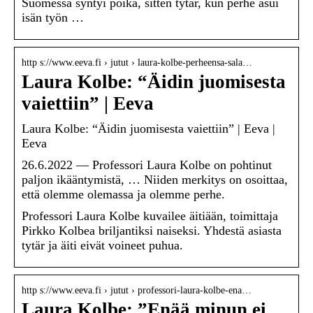
Suomessa syntyi poika, sitten tytär, kun perhe asui
isän työn …
http s://www.eeva.fi › jutut › laura-kolbe-perheensa-sala…
Laura Kolbe: “Äidin juomisesta
vaiettiin” | Eeva
Laura Kolbe: “Äidin juomisesta vaiettiin” | Eeva |
Eeva
26.6.2022 — Professori Laura Kolbe on pohtinut
paljon ikääntymistä, … Niiden merkitys on osoittaa,
että olemme olemassa ja olemme perhe.
Professori Laura Kolbe kuvailee äitiään, toimittaja
Pirkko Kolbea briljantiksi naiseksi. Yhdestä asiasta
tytär ja äiti eivät voineet puhua.
http s://www.eeva.fi › jutut › professori-laura-kolbe-ena…
Laura Kolbe: ”Enää minun ei