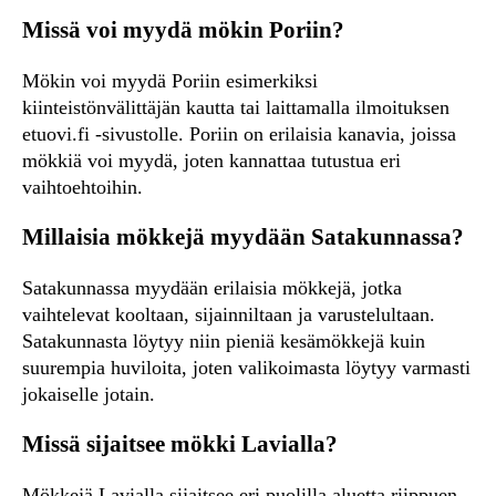
Missä voi myydä mökin Poriin?
Mökin voi myydä Poriin esimerkiksi
kiinteistönvälittäjän kautta tai laittamalla ilmoituksen
etuovi.fi -sivustolle. Poriin on erilaisia kanavia, joissa
mökkiä voi myydä, joten kannattaa tutustua eri
vaihtoehtoihin.
Millaisia mökkejä myydään Satakunnassa?
Satakunnassa myydään erilaisia mökkejä, jotka
vaihtelevat kooltaan, sijainniltaan ja varustelultaan.
Satakunnasta löytyy niin pieniä kesämökkejä kuin
suurempia huviloita, joten valikoimasta löytyy varmasti
jokaiselle jotain.
Missä sijaitsee mökki Lavialla?
Mökkejä Lavialla sijaitsee eri puolilla aluetta riippuen