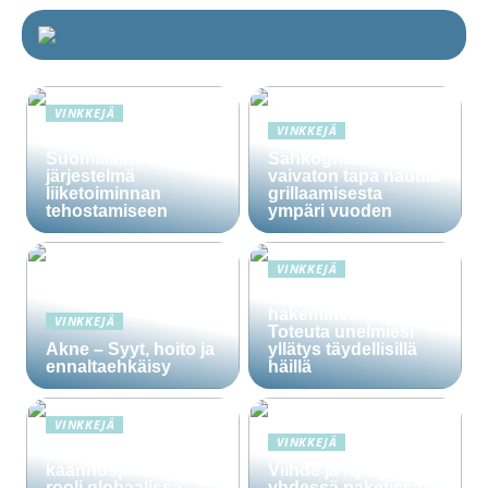
VINKKEJÄ
VINKKEJÄ
Lime Technologies:
Suomalainen CRM-
Sähkögrilli on
järjestelmä
vaivaton tapa nauttia
liiketoiminnan
grillaamisesta
tehostamiseen
ympäri vuoden
VINKKEJÄ
Häälainan
hakeminen salassa –
VINKKEJÄ
Toteuta unelmiesi
Akne – Syyt, hoito ja
yllätys täydellisillä
ennaltaehkäisy
häillä
VINKKEJÄ
VINKKEJÄ
Ammattitaitoisten
käännöspalvelujen
Viihde ja hyöty
rooli globaalissa
yhdessä paketissa –