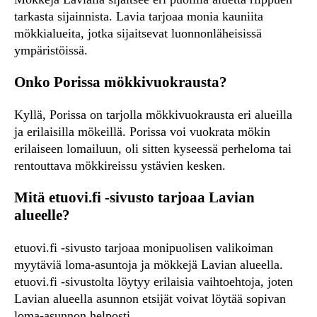
tarkasta sijainnista. Lavia tarjoaa monia kauniita
mökkialueita, jotka sijaitsevat luonnonläheisissä
ympäristöissä.
Onko Porissa mökkivuokrausta?
Kyllä, Porissa on tarjolla mökkivuokrausta eri alueilla
ja erilaisilla mökeillä. Porissa voi vuokrata mökin
erilaiseen lomailuun, oli sitten kyseessä perheloma tai
rentouttava mökkireissu ystävien kesken.
Mitä etuovi.fi -sivusto tarjoaa Lavian
alueelle?
etuovi.fi -sivusto tarjoaa monipuolisen valikoiman
myytäviä loma-asuntoja ja mökkejä Lavian alueella.
etuovi.fi -sivustolta löytyy erilaisia vaihtoehtoja, joten
Lavian alueella asunnon etsijät voivat löytää sopivan
loma-asunnon helposti.