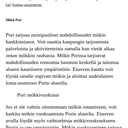
tai loma-asunnon.
Mökit Pori
Pori tarjoaa monipuoliset mahdollisuudet mökin
hankkimiseen. Voit nauttia kaupungin tarjoamista
palveluista ja aktiviteeteista samalla kun vietät aikaa
oman mökkisi rauhassa. Mökit Porissa tarjoavat
mahdollisuuden rentoutua luonnon keskellä ja tutustua
alueen kauniiseen ympäristöön. Etuoven kautta voit
löytää sinulle sopivan mökin ja aloittaa uudenlaisen
loma-asumisen Porin alueella.
Pori mökkivuokraus
Jos et ole valmis sitoutumaan mökin ostamiseen, voit
harkita mökin vuokraamista Porin alueelta. Etuoven
avulla löydät myös vaihtoehtoja mökkivuokraukseen
Poriin ja sen ympäristöön. Mökin vuokraaminen tarjoaa