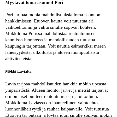
Myytävät loma-asunnot Pori
Pori tarjoaa monia mahdollisuuksia loma-asunnon
hankkimiseen. Etuoven kautta voit tutustua eri
vaihtoehtoihin ja valita sinulle sopivan kohteen.
Mökkiloma Porissa mahdollistaa rentoutumisen
kauniissa luonnossa ja mahdollisuuden tutustua
kaupungin tarjontaan. Voit nauttia esimerkiksi meren
läheisyydestä, ulkoilusta ja alueen monipuolisista
aktiviteeteista.
Mökki Lavialta
Lavia tarjoaa mahdollisuuden hankkia mökin upeasta
ympäristöstä. Alueen luonto, järvet ja metsät tarjoavat
erinomaiset puitteet rentoutumiseen ja ulkoiluun.
Mökkiloma Laviassa on ihanteellinen vaihtoehto
luonnonläheisyyttä ja rauhaa kaipaavalle. Voit tutustua
Etuoven tarjontaan ja löytää juuri sinulle sopivan mökin