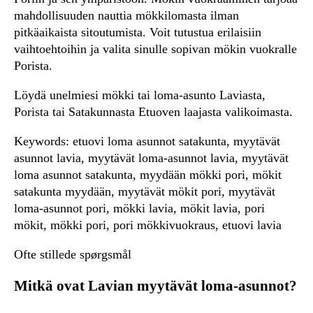
mahdollisuuden nauttia mökkilomasta ilman
pitkäaikaista sitoutumista. Voit tutustua erilaisiin
vaihtoehtoihin ja valita sinulle sopivan mökin vuokralle
Porista.
Löydä unelmiesi mökki tai loma-asunto Laviasta,
Porista tai Satakunnasta Etuoven laajasta valikoimasta.
Keywords: etuovi loma asunnot satakunta, myytävät
asunnot lavia, myytävät loma-asunnot lavia, myytävät
loma asunnot satakunta, myydään mökki pori, mökit
satakunta myydään, myytävät mökit pori, myytävät
loma-asunnot pori, mökki lavia, mökit lavia, pori
mökit, mökki pori, pori mökkivuokraus, etuovi lavia
Ofte stillede spørgsmål
Mitkä ovat Lavian myytävät loma-asunnot?