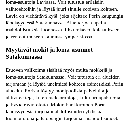
loma-asuntoja Laviassa. Voit tutustua erilaisiin
vaihtoehtoihin ja löytää juuri sinulle sopivan kohteen.
Lavia on viehättävä kylä, joka sijaitsee Porin kaupungin
läheisyydessä Satakunnassa. Alue tarjoaa upeita
mahdollisuuksia luonnossa liikkumiseen, kalastukseen
ja rentoutumiseen kauniissa ympäristössä.
Myytävät mökit ja loma-asunnot
Satakunnassa
Etuoven valikoima sisältää myös muita mökkejä ja
loma-asuntoja Satakunnassa. Voit tutustua eri alueiden
tarjontaan ja löytää unelmiesi kohteen esimerkiksi Porin
alueelta. Porista löytyy monipuolisia palveluita ja
aktiviteetteja, kuten hiekkarantoja, kulttuuritapahtumia
ja hyviä ravintoloita. Mökin hankkiminen Porin
läheisyydestä tarjoaa mahdollisuuden yhdistää
luonnonrauha ja kaupungin tarjoamat mahdollisuudet.