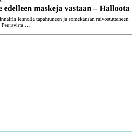
en…
e edelleen maskeja vastaan – Halloota
nairin lennolla tapahtuneen ja somekansan raivostuttaneen
” Peuravirta …