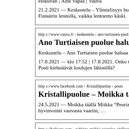
elokuvan | Aihe vapaa | Vauva
21.2.2021 — Keskustelu – Ylimielisyys hu
Finnairin lennolla, vaikka lentoemo käski.
http s://www.vauva.fi › keskustelu › ano-turtiaisen-pu
Ano Turtiaisen puolue hal
Keskustelu – Ano Turtiaisen puolue haluaa 
17.8.2021 — klo 17:52 | 17.8.2021. Onko t
Posti kiehnäävät koulujen lähistöllä?
http s://www.facebook.com › Kristallipuolue › posts
Kristallipuolue – Moikka 
24.5.2021 — Moikka täällä Miikka “Peuriz
hyvinvointi vauvasta vaariin, …