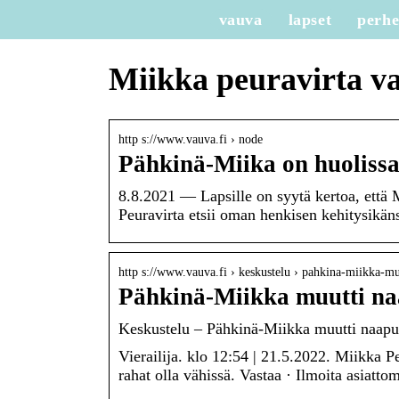
vauva
lapset
perh
Miikka peuravirta v
http s://www.vauva.fi › node
Pähkinä-Miika on huolissa
8.8.2021 — Lapsille on syytä kertoa, että 
Peuravirta etsii oman henkisen kehitysikä
http s://www.vauva.fi › keskustelu › pahkina-miikka-
Pähkinä-Miikka muutti naa
Keskustelu – Pähkinä-Miikka muutti naapur
Vierailija. klo 12:54 | 21.5.2022. Miikka 
rahat olla vähissä. Vastaa · Ilmoita asiatto