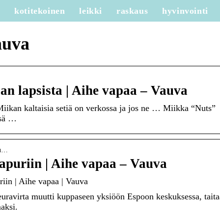
e
kotitekoinen
leikki
raskaus
hyvinvointi
auva
an lapsista | Aihe vapaa – Vauva
Miikan kaltaisia setiä on verkossa ja jos ne … Miikka “Nuts”
nsä …
mu…
puriin | Aihe vapaa – Vauva
iin | Aihe vapaa | Vauva
Peuravirta muutti kuppaseen yksiöön Espoon keskuksessa, taita
maksi.