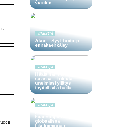
vuoden
ssa
VINKKEJÄ
Akne – Syyt, hoito ja
ennaltaehkäisy
VINKKEJÄ
Häälainan hakeminen
salassa – Toteuta
unelmiesi yllätys
täydellisillä häillä
VINKKEJÄ
Ammattitaitoisten
käännöspalvelujen rooli
globaalissa
uuden
liiketoiminnan