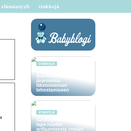
elämäntyyli
vinkkejä
VINKKEJÄ
Lime Technologies:
Suomalainen CRM-
järjestelmä
liiketoiminnan
tehostamiseen
VINKKEJÄ
a
Sähkögrilli on vaivaton
tapa nauttia
grillaamisesta ympäri