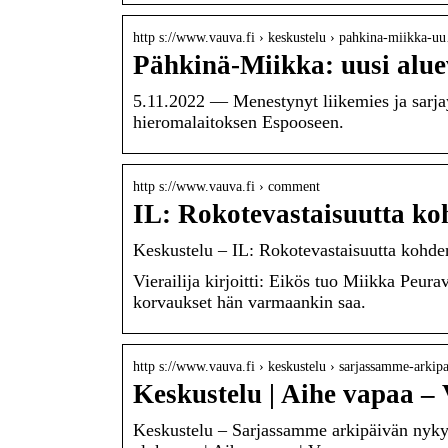
http s://www.vauva.fi › keskustelu › pahkina-miikka-
Pähkinä-Miikka: uusi alue
5.11.2022 — Menestynyt liikemies ja sarjay
hieromalaitoksen Espooseen.
http s://www.vauva.fi › comment
IL: Rokotevastaisuutta ko
Keskustelu – IL: Rokotevastaisuutta kohden
Vierailija kirjoitti: Eikös tuo Miikka Peura
korvaukset hän varmaankin saa.
http s://www.vauva.fi › keskustelu › sarjassamme-arki
Keskustelu | Aihe vapaa –
Keskustelu – Sarjassamme arkipäivän nykyk