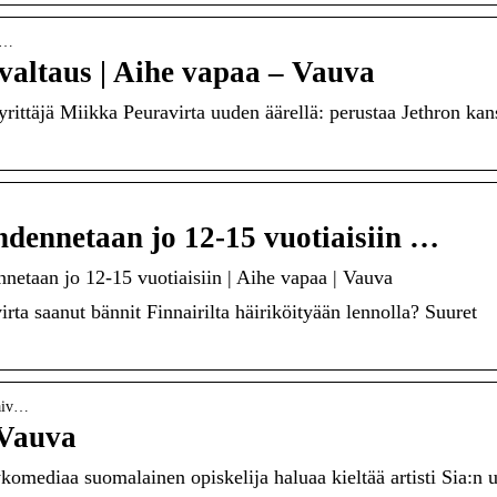
uu…
valtaus | Aihe vapaa – Vauva
rittäjä Miikka Peuravirta uuden äärellä: perustaa Jethron kan
hdennetaan jo 12-15 vuotiaisiin …
netaan jo 12-15 vuotiaisiin | Aihe vapaa | Vauva
virta saanut bännit Finnairilta häiriköityään lennolla? Suuret
paiv…
 Vauva
omediaa suomalainen opiskelija haluaa kieltää artisti Sia:n 