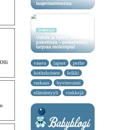
laajentamisessa
VINKKEJÄ
Viihde ja hyöty yhdessä
…
paketissa – pelaaminen
tarjoaa molempia!
Olli
vauva
lapset
perhe
kotitekoinen
leikki
raskaus
hyvinvointi
elämäntyyli
vinkkejä
en