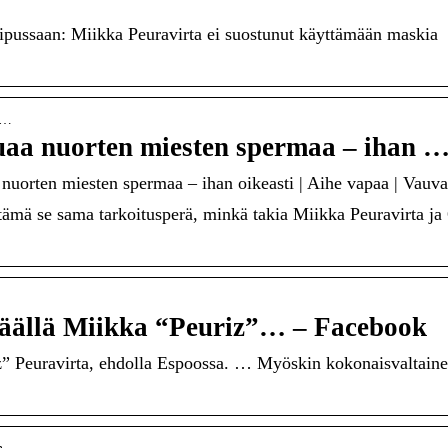
ipussaan: Miikka Peuravirta ei suostunut käyttämään maskia
ol…
uaa nuorten miesten spermaa – ihan 
nuorten miesten spermaa – ihan oikeasti | Aihe vapaa | Vauva
ämä se sama tarkoitusperä, minkä takia Miikka Peuravirta ja 
täällä Miikka “Peuriz”… – Facebook
” Peuravirta, ehdolla Espoossa. … Myöskin kokonaisvaltain