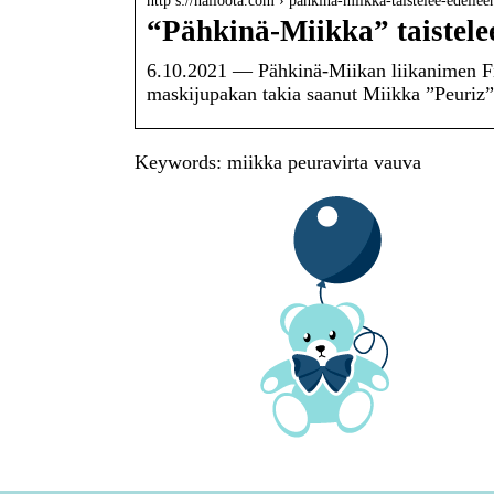
http s://halloota.com › pahkina-miikka-taistelee-edelle
“Pähkinä-Miikka” taistele
6.10.2021 — Pähkinä-Miikan liikanimen Fin
maskijupakan takia saanut Miikka ”Peuriz
Keywords: miikka peuravirta vauva