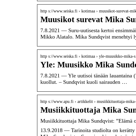
http s://www.seiska.fi › kotimaa › muusikot-surevat-m
Muusikot surevat Mika Su
7.8.2021 — Suru-uutisesta kertoi ensimmäi
Mikko Alatalo. Mika Sundqvist menehtyi 
http s://www.seiska.fi › kotimaa › yle-muusikko-mika
Yle: Muusikko Mika Sundqv
7.8.2021 — Yle uutisoi tänään lauantaina (
kuollut. – Sundqvist kuoli sairauden …
http s://www.apu.fi › artikkelit › musiikkituottaja-mik
Musiikkituottaja Mika Sun
Musiikkituottaja Mika Sundqvist: ”Elämä o
13.9.2018 — Tarinoita studiolta on kerätty