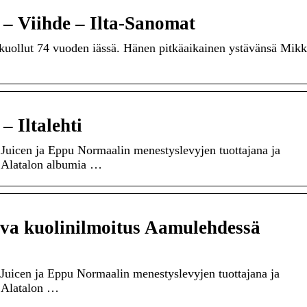
 – Viihde – Ilta-Sanomat
uollut 74 vuoden iässä. Hänen pitkäaikainen ystävänsä Mik
– Iltalehti
Juicen ja Eppu Normaalin menestyslevyjen tuottajana ja
o Alatalon albumia …
ava kuolinilmoitus Aamulehdessä
 Juicen ja Eppu Normaalin menestyslevyjen tuottajana ja
o Alatalon …