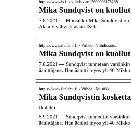
http s://www.is.fi › viihde › art-2000008178238
Mika Sundqvist on kuollut
7.8.2021 — Muusikko Mika Sundqvist on k
Alatalo vahvisti asian IS:lle.
http s://www.iltalehti.fi › Viihde › Viihdeuutiset
Mika Sundqvist on kuollut 
7.8.2021 — Sundqvist tunnetaan varsinkin 
äänittäjänä. Hän äänitti myös yli 40 Mikk
http s://www.iltalehti.fi › Viihde › Musiikki
Mika Sundqvistin koskett
Iltalehti
5.9.2021 — Sundqvist tunnettiin varsinkin
äänittäjänä. Hän äänitti myös yli 40 Mikk