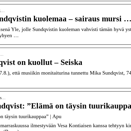
ik…
ndqvistin kuolemaa – sairaus mursi 
senä Yle, jolle Sundqvistin kuoleman vahvisti tämän hyvä ys
lyhyen …
-s…
ist on kuollut – Seiska
7.8.), että musiikin monitaiturina tunnettu Mika Sundqvist, 7
a-s…
dqvist: ”Elämä on täysin tuurikaupp
n täysin tuurikauppaa” | Apu
 marraskuussa ilmestyvään Vesa Kontiaisen kanssa tehtyyn ki