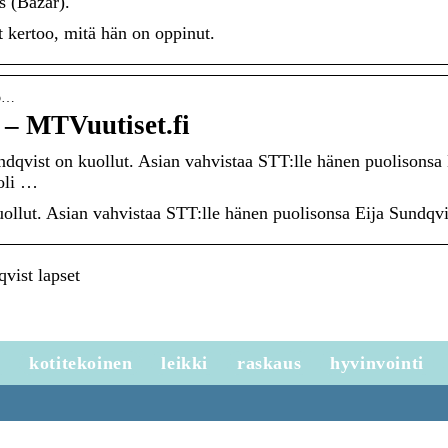
 (Bazar).
 kertoo, mitä hän on oppinut.
mo…
 – MTVuutiset.fi
qvist on kuollut. Asian vahvistaa STT:lle hänen puolisonsa 
oli …
ollut. Asian vahvistaa STT:lle hänen puolisonsa Eija Sundqvi
vist lapset
e
kotitekoinen
leikki
raskaus
hyvinvointi