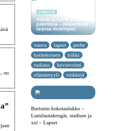
VINKKEJÄ
…
Viihde ja hyöty yhdessä
paketissa – pelaaminen
tarjoaa molempia!
tävä
vauva
lapset
perhe
kotitekoinen
leikki
raskaus
hyvinvointi
4, on
elämäntyyli
vinkkejä
aa”
Burtonin kokotaulukko –
Lumilautakengät, stadium ja
xxl – Lapset
rjaan