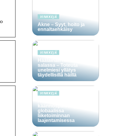
VINKKEJÄ
ko
Akne – Syyt, hoito ja
ennaltaehkäisy
VINKKEJÄ
Häälainan hakeminen
salassa – Toteuta
unelmiesi yllätys
täydellisillä häillä
VINKKEJÄ
Ammattitaitoisten
käännöspalvelujen rooli
globaalissa
liiketoiminnan
laajentamisessa