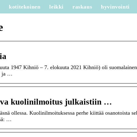
e
kotitekoinen
leikki
raskaus
hyvinvointi
e
ia
uuta 1947 Kihniö – 7. elokuuta 2021 Kihniö) oli suomalainen
ä ja …
va kuolinilmoitus julkaistiin …
äsnä ollessa. Kuolinilmoituksessa perhe kiittää osanotoista se
ää: …