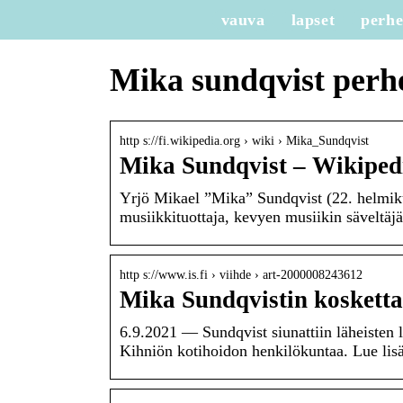
vauva
lapset
perh
Mika sundqvist perh
http s://fi.wikipedia.org › wiki › Mika_Sundqvist
Mika Sundqvist – Wikiped
Yrjö Mikael ”Mika” Sundqvist (22. helmik
musiikkituottaja, kevyen musiikin säveltäj
http s://www.is.fi › viihde › art-2000008243612
Mika Sundqvistin kosketta
6.9.2021 — Sundqvist siunattiin läheisten l
Kihniön kotihoidon henkilökuntaa. Lue lis