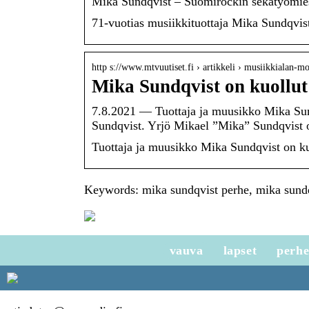
Mika Sundqvist – Suomirockin sekatyömies
71-vuotias musiikkituottaja Mika Sundqvist
http s://www.mtvuutiset.fi › artikkeli › musiikkialan-
Mika Sundqvist on kuollut
7.8.2021 — Tuottaja ja muusikko Mika Sund
Sundqvist. Yrjö Mikael ”Mika” Sundqvist 
Tuottaja ja muusikko Mika Sundqvist on ku
Keywords: mika sundqvist perhe, mika sundq
vauva
lapset
perh