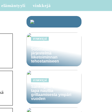
elämäntyyli
vinkkejä
VINKKEJÄ
Lime Technologies:
Suomalainen CRM-
järjestelmä
liiketoiminnan
tehostamiseen
VINKKEJÄ
Sähkögrilli on vaivaton
tapa nauttia
kä
grillaamisesta ympäri
vuoden