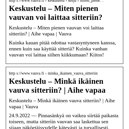
http s://www.vauva.fi › keskustelu › ketju › miten_piene…
Keskustelu – Miten pienen
vauvan voi laittaa sitteriin?
Keskustelu – Miten pienen vauvan voi laittaa
sitteriin? | Aihe vapaa | Vauva
Kuinka kauan pitää odottaa vastasyntyneen kanssa,
ennen kuin saa käyttää sitteriä? Kuinka vanhan
vauvan voi laittaa siihen kiikkumaan? Kiitos!
http s://www.vauva.fi › minka_ikainen_vauva_sitteriin
Keskustelu – Minkä ikäinen
vauva sitteriin? | Aihe vapaa
Keskustelu – Minkä ikäinen vauva sitteriin? | Aihe
vapaa | Vauva
24.9.2022 — Pinnasänkyä on vaikea siirtää paikasta
toiseen, mutta sitteriin vauvan saa laskettua sen
sijaan näköetäisyydelle kätevästi ja turvallisesti.