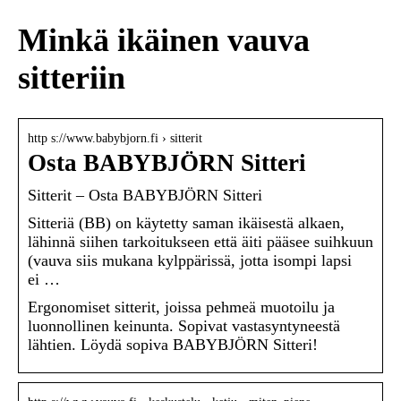
Minkä ikäinen vauva
sitteriin
http s://www.babybjorn.fi › sitterit
Osta BABYBJÖRN Sitteri
Sitterit – Osta BABYBJÖRN Sitteri
Sitteriä (BB) on käytetty saman ikäisestä alkaen,
lähinnä siihen tarkoitukseen että äiti pääsee suihkuun
(vauva siis mukana kylppärissä, jotta isompi lapsi
ei …
Ergonomiset sitterit, joissa pehmeä muotoilu ja
luonnollinen keinunta. Sopivat vastasyntyneestä
lähtien. Löydä sopiva BABYBJÖRN Sitteri!