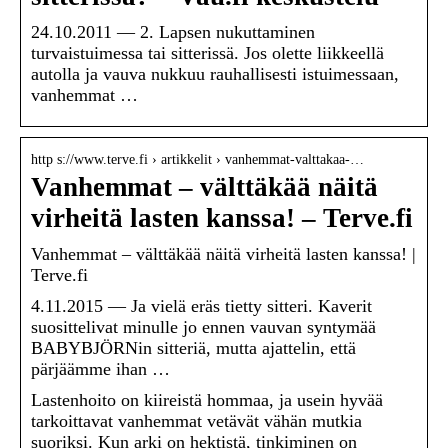
24.10.2011 — 2. Lapsen nukuttaminen
turvaistuimessa tai sitterissä. Jos olette liikkeellä
autolla ja vauva nukkuu rauhallisesti istuimessaan,
vanhemmat …
http s://www.terve.fi › artikkelit › vanhemmat-valttakaa-…
Vanhemmat – välttäkää näitä
virheitä lasten kanssa! – Terve.fi
Vanhemmat – välttäkää näitä virheitä lasten kanssa! |
Terve.fi
4.11.2015 — Ja vielä eräs tietty sitteri. Kaverit
suosittelivat minulle jo ennen vauvan syntymää
BABYBJÖRNin sitteriä, mutta ajattelin, että
pärjäämme ihan …
Lastenhoito on kiireistä hommaa, ja usein hyvää
tarkoittavat vanhemmat vetävät vähän mutkia
suoriksi. Kun arki on hektistä, tinkiminen on