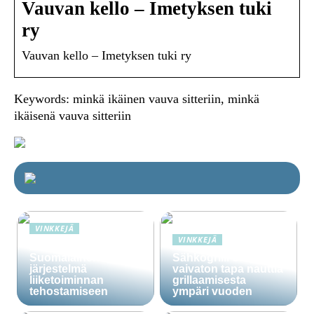
Vauvan kello – Imetyksen tuki
ry
Vauvan kello – Imetyksen tuki ry
Keywords: minkä ikäinen vauva sitteriin, minkä
ikäisenä vauva sitteriin
VINKKEJÄ
VINKKEJÄ
Lime Technologies:
Suomalainen CRM-
Sähkögrilli on
järjestelmä
vaivaton tapa nauttia
liiketoiminnan
grillaamisesta
tehostamiseen
ympäri vuoden