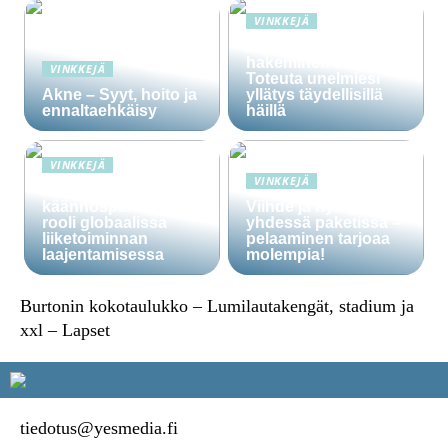
VINKKEJÄ
Häälainan
hakeminen salassa –
VINKKEJÄ
Toteuta unelmiesi
Akne – Syyt, hoito ja
yllätys täydellisillä
ennaltaehkäisy
häillä
VINKKEJÄ
VINKKEJÄ
Ammattitaitoisten
käännöspalvelujen
Viihde ja hyöty
rooli globaalissa
yhdessä paketissa –
liiketoiminnan
pelaaminen tarjoaa
laajentamisessa
molempia!
Burtonin kokotaulukko – Lumilautakengät, stadium ja
xxl – Lapset
tiedotus@yesmedia.fi