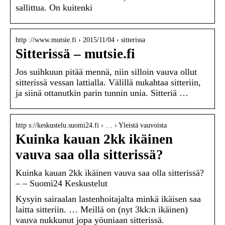
sallittua. On kuitenki
http ://www.mutsie.fi › 2015/11/04 › sitterissa
Sitterissä – mutsie.fi
Jos suihkuun pitää mennä, niin silloin vauva ollut
sitterissä vessan lattialla. Välillä nukahtaa sitteriin,
ja siinä ottanutkin parin tunnin unia. Sitteriä …
http s://keskustelu.suomi24.fi › … › Yleistä vauvoista
Kuinka kauan 2kk ikäinen
vauva saa olla sitterissä?
Kuinka kauan 2kk ikäinen vauva saa olla sitterissä?
– – Suomi24 Keskustelut
Kysyin sairaalan lastenhoitajalta minkä ikäisen saa
laitta sitteriin. … Meillä on (nyt 3kk:n ikäinen)
vauva nukkunut jopa yöuniaan sitterissä.