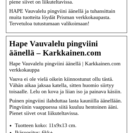
piene siivet on liikuteltavissa.
HAPE Vauvalelu pingviini äänellä ja tuhansittain
muita tuotteita löydät Prisman verkkokaupasta.
Tervetuloa tutustumaan valikoimaan!
Hape Vauvalelu pingviini
äänellä – Karkkainen.com
Hape Vauvalelu pingviini äänellä | Karkkainen.com
verkkokauppa
Vauva ei ole vielä oikein kiinnostunut ollu tästä.
Vähän aikaa jaksaa katella, sitten huomio siirtyy
toisaalle. Lelu on kova ja liian iso ja painava käsiin.
Puinen pingviini ilahduttaa lasta kauniilla äänellään.
Pingviinin vaappuessa siitä kuuluu hentoinen ääni.
Pienet siivet ovat liikuteltavissa.
Tuotteen koko: 11x9x13 cm.
Ikäsuositus: 6kk+.