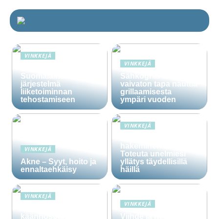
VINKKEJÄ
VINKKEJÄ
Lime Technologies:
Suomalainen CRM-
Sähkögrilli on
järjestelmä
vaivaton tapa nauttia
liiketoiminnan
grillaamisesta
tehostamiseen
ympäri vuoden
VINKKEJÄ
Häälainan
hakeminen salassa –
VINKKEJÄ
Toteuta unelmiesi
Akne – Syyt, hoito ja
yllätys täydellisillä
ennaltaehkäisy
häillä
VINKKEJÄ
VINKKEJÄ
Ammattitaitoisten
käännöspalvelujen
Viihde ja hyöty