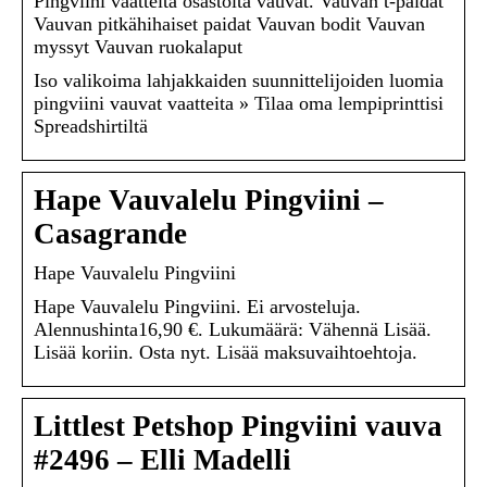
Pingviini vaatteita osastolta vauvat. Vauvan t-paidat
Vauvan pitkähihaiset paidat Vauvan bodit Vauvan
myssyt Vauvan ruokalaput
Iso valikoima lahjakkaiden suunnittelijoiden luomia
pingviini vauvat vaatteita » Tilaa oma lempiprinttisi
Spreadshirtiltä
Hape Vauvalelu Pingviini –
Casagrande
Hape Vauvalelu Pingviini
Hape Vauvalelu Pingviini. Ei arvosteluja.
Alennushinta16,90 €. Lukumäärä: Vähennä Lisää.
Lisää koriin. Osta nyt. Lisää maksuvaihtoehtoja.
Littlest Petshop Pingviini vauva
#2496 – Elli Madelli