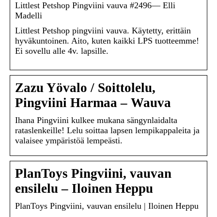
Littlest Petshop Pingviini vauva #2496— Elli
Madelli
Littlest Petshop pingviini vauva. Käytetty, erittäin
hyväkuntoinen. Aito, kuten kaikki LPS tuotteemme!
Ei sovellu alle 4v. lapsille.
Zazu Yövalo / Soittolelu,
Pingviini Harmaa – Wauva
Ihana Pingviini kulkee mukana sängynlaidalta
rataslenkeille! Lelu soittaa lapsen lempikappaleita ja
valaisee ympäristöä lempeästi.
PlanToys Pingviini, vauvan
ensilelu – Iloinen Heppu
PlanToys Pingviini, vauvan ensilelu | Iloinen Heppu