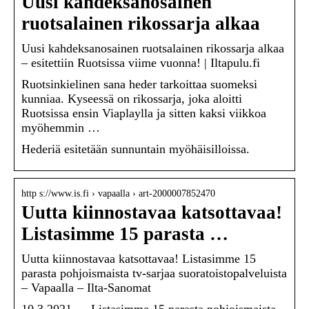
Uusi kahdeksanosainen
ruotsalainen rikossarja alkaa
Uusi kahdeksanosainen ruotsalainen rikossarja alkaa
– esitettiin Ruotsissa viime vuonna! | Iltapulu.fi
Ruotsinkielinen sana heder tarkoittaa suomeksi
kunniaa. Kyseessä on rikossarja, joka aloitti
Ruotsissa ensin Viaplaylla ja sitten kaksi viikkoa
myöhemmin …
Hederiä esitetään sunnuntain myöhäisilloissa.
http s://www.is.fi › vapaalla › art-2000007852470
Uutta kiinnostavaa katsottavaa!
Listasimme 15 parasta …
Uutta kiinnostavaa katsottavaa! Listasimme 15
parasta pohjoismaista tv-sarjaa suoratoistopalveluista
– Vapaalla – Ilta-Sanomat