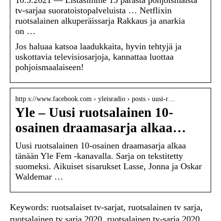
10.3.2021 — Listasimme 15 parasta pohjoismaista
tv-sarjaa suoratoistopalveluista … Netflixin
ruotsalainen alkuperäissarja Rakkaus ja anarkia
on …
Jos haluaa katsoa laadukkaita, hyvin tehtyjä ja
uskottavia televisiosarjoja, kannattaa luottaa
pohjoismaalaiseen!
http s://www.facebook.com › yleisradio › posts › uusi-r…
Yle – Uusi ruotsalainen 10-
osainen draamasarja alkaa…
Uusi ruotsalainen 10-osainen draamasarja alkaa
tänään Yle Fem -kanavalla. Sarja on tekstitetty
suomeksi. Aikuiset sisarukset Lasse, Jonna ja Oskar
Waldemar …
Keywords: ruotsalaiset tv-sarjat, ruotsalainen tv sarja,
ruotsalainen tv sarja 2020, ruotsalainen tv-sarja 2020,