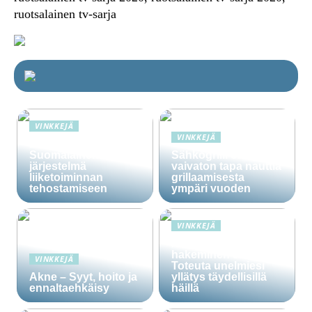
ruotsalainen tv-sarja
VINKKEJÄ
VINKKEJÄ
Lime Technologies:
Suomalainen CRM-
Sähkögrilli on
järjestelmä
vaivaton tapa nauttia
liiketoiminnan
grillaamisesta
tehostamiseen
ympäri vuoden
VINKKEJÄ
Häälainan
hakeminen salassa –
VINKKEJÄ
Toteuta unelmiesi
Akne – Syyt, hoito ja
yllätys täydellisillä
ennaltaehkäisy
häillä