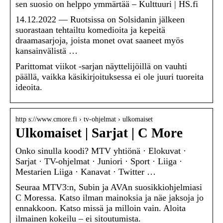
sen suosio on helppo ymmärtää – Kulttuuri | HS.fi
14.12.2022 — Ruotsissa on Solsidanin jälkeen
suorastaan tehtailtu komedioita ja kepeitä
draamasarjoja, joista monet ovat saaneet myös
kansainvälistä …
Parittomat viikot -sarjan näyttelijöillä on vauhti
päällä, vaikka käsikirjoituksessa ei ole juuri tuoreita
ideoita.
http s://www.cmore.fi › tv-ohjelmat › ulkomaiset
Ulkomaiset | Sarjat | C More
Onko sinulla koodi? MTV yhtiönä · Elokuvat ·
Sarjat · TV-ohjelmat · Juniori · Sport · Liiga ·
Mestarien Liiga · Kanavat · Twitter …
Seuraa MTV3:n, Subin ja AVAn suosikkiohjelmiasi
C Moressa. Katso ilman mainoksia ja näe jaksoja jo
ennakkoon. Katso missä ja milloin vain. Aloita
ilmainen kokeilu – ei sitoutumista.