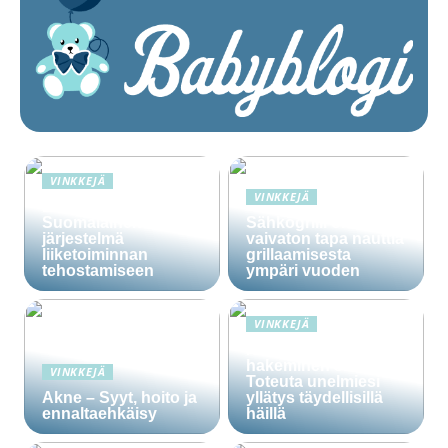
VINKKEJÄ
VINKKEJÄ
Lime Technologies:
Suomalainen CRM-
Sähkögrilli on
järjestelmä
vaivaton tapa nauttia
liiketoiminnan
grillaamisesta
tehostamiseen
ympäri vuoden
VINKKEJÄ
Häälainan
hakeminen salassa –
VINKKEJÄ
Toteuta unelmiesi
Akne – Syyt, hoito ja
yllätys täydellisillä
ennaltaehkäisy
häillä