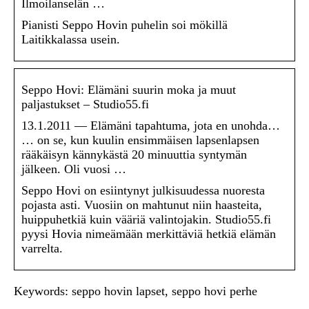
Ilmoilanselän …
Pianisti Seppo Hovin puhelin soi mökillä
Laitikkalassa usein.
Seppo Hovi: Elämäni suurin moka ja muut
paljastukset – Studio55.fi
13.1.2011 — Elämäni tapahtuma, jota en unohda…
… on se, kun kuulin ensimmäisen lapsenlapsen
rääkäisyn kännykästä 20 minuuttia syntymän
jälkeen. Oli vuosi …
Seppo Hovi on esiintynyt julkisuudessa nuoresta
pojasta asti. Vuosiin on mahtunut niin haasteita,
huippuhetkiä kuin vääriä valintojakin. Studio55.fi
pyysi Hovia nimeämään merkittäviä hetkiä elämän
varrelta.
Keywords: seppo hovin lapset, seppo hovi perhe