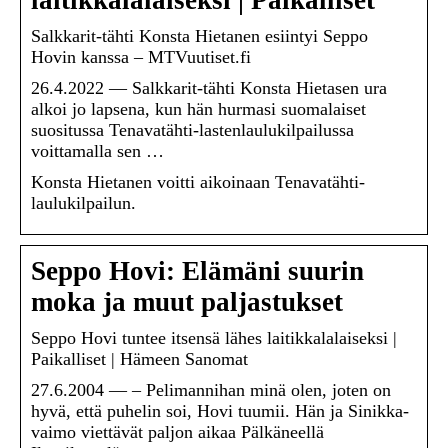
laitikkalalaiseksi | Paikalliset
Salkkarit-tähti Konsta Hietanen esiintyi Seppo
Hovin kanssa – MTVuutiset.fi
26.4.2022 — Salkkarit-tähti Konsta Hietasen ura
alkoi jo lapsena, kun hän hurmasi suomalaiset
suositussa Tenavatähti-lastenlaulukilpailussa
voittamalla sen …
Konsta Hietanen voitti aikoinaan Tenavatähti-
laulukilpailun.
Seppo Hovi: Elämäni suurin
moka ja muut paljastukset
Seppo Hovi tuntee itsensä lähes laitikkalalaiseksi |
Paikalliset | Hämeen Sanomat
27.6.2004 — – Pelimannihan minä olen, joten on
hyvä, että puhelin soi, Hovi tuumii. Hän ja Sinikka-
vaimo viettävät paljon aikaa Pälkäneellä