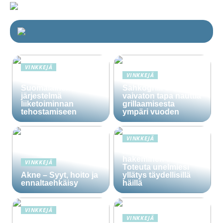
VINKKEJÄ
VINKKEJÄ
Lime Technologies:
Suomalainen CRM-
Sähkögrilli on
järjestelmä
vaivaton tapa nauttia
liiketoiminnan
grillaamisesta
tehostamiseen
ympäri vuoden
VINKKEJÄ
Häälainan
hakeminen salassa –
VINKKEJÄ
Toteuta unelmiesi
Akne – Syyt, hoito ja
yllätys täydellisillä
ennaltaehkäisy
häillä
VINKKEJÄ
VINKKEJÄ
Ammattitaitoisten