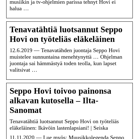
musiikin ja tv-ohjelmien parissa tehnyt Hovi ei
halua …
Tenavatähtiä luotsannut Seppo
Hovi on työteliäs eläkeläinen
12.6.2019 — Tenavatähden juontaja Seppo Hovi
muistelee sunnuntaina menehtynyttä … Ohjelman
juontaja sai hämmästyä toden teolla, kun lapset
valitsivat …
Seppo Hovi toivoo painonsa
alkavan kutosella – Ilta-
Sanomat
Tenavatähtiä luotsannut Seppo Hovi on työteliäs
eläkeläinen: Ikävöin lastenlapsiani! | Seiska
11.11.2020 — Lue myös: Muusikkolegenda Seppo