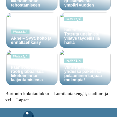
liiketoiminnan
grillaamisesta
tehostamiseen
ympäri vuoden
VINKKEJÄ
Häälainan
hakeminen salassa –
VINKKEJÄ
Toteuta unelmiesi
Akne – Syyt, hoito ja
yllätys täydellisillä
ennaltaehkäisy
häillä
VINKKEJÄ
VINKKEJÄ
Ammattitaitoisten
käännöspalvelujen
Viihde ja hyöty
rooli globaalissa
yhdessä paketissa –
liiketoiminnan
pelaaminen tarjoaa
laajentamisessa
molempia!
Burtonin kokotaulukko – Lumilautakengät, stadium ja
xxl – Lapset