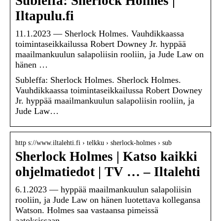
Subleffa: Sherlock Holmes |
Iltapulu.fi
11.1.2023 — Sherlock Holmes. Vauhdikkaassa
toimintaseikkailussa Robert Downey Jr. hyppää
maailmankuulun salapoliisin rooliin, ja Jude Law on
hänen …
Subleffa: Sherlock Holmes. Sherlock Holmes.
Vauhdikkaassa toimintaseikkailussa Robert Downey
Jr. hyppää maailmankuulun salapoliisin rooliin, ja
Jude Law…
http s://www.iltalehti.fi › telkku › sherlock-holmes › sub
Sherlock Holmes | Katso kaikki
ohjelmatiedot | TV … – Iltalehti
6.1.2023 — hyppää maailmankuulun salapoliisin
rooliin, ja Jude Law on hänen luotettava kollegansa
Watson. Holmes saa vastaansa pimeissä
aatoksissaan …