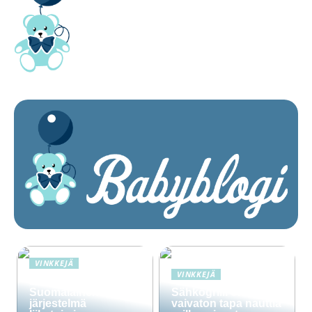
VINKKEJÄ
VINKKEJÄ
Lime Technologies:
Suomalainen CRM-
Sähkögrilli on
järjestelmä
vaivaton tapa nauttia