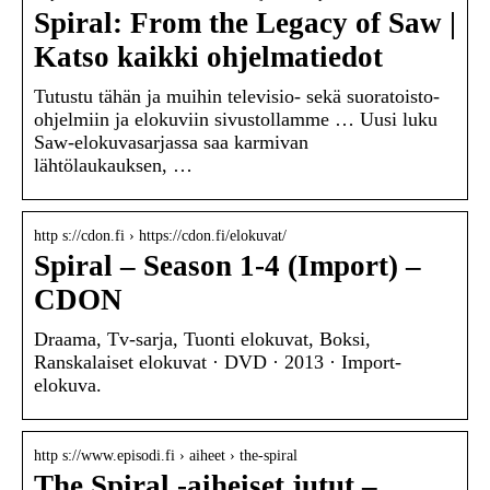
Spiral: From the Legacy of Saw |
Katso kaikki ohjelmatiedot
Tutustu tähän ja muihin televisio- sekä suoratoisto-
ohjelmiin ja elokuviin sivustollamme … Uusi luku
Saw-elokuvasarjassa saa karmivan
lähtölaukauksen, …
http s://cdon.fi › https://cdon.fi/elokuvat/
Spiral – Season 1-4 (Import) –
CDON
Draama, Tv-sarja, Tuonti elokuvat, Boksi,
Ranskalaiset elokuvat · DVD · 2013 · Import-
elokuva.
http s://www.episodi.fi › aiheet › the-spiral
The Spiral -aiheiset jutut –