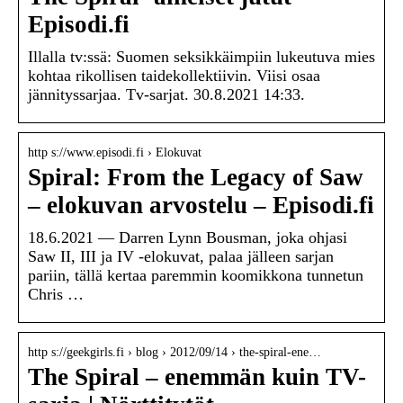
Episodi.fi
Illalla tv:ssä: Suomen seksikkäimpiin lukeutuva mies
kohtaa rikollisen taidekollektiivin. Viisi osaa
jännityssarjaa. Tv-sarjat. 30.8.2021 14:33.
http s://www.episodi.fi › Elokuvat
Spiral: From the Legacy of Saw
– elokuvan arvostelu – Episodi.fi
18.6.2021 — Darren Lynn Bousman, joka ohjasi
Saw II, III ja IV -elokuvat, palaa jälleen sarjan
pariin, tällä kertaa paremmin koomikkona tunnetun
Chris …
http s://geekgirls.fi › blog › 2012/09/14 › the-spiral-ene…
The Spiral – enemmän kuin TV-