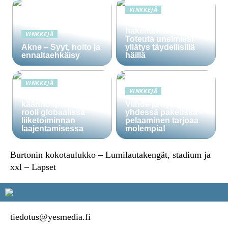
VINKKEJÄ
Häälainan
hakeminen salassa –
VINKKEJÄ
Toteuta unelmiesi
Akne – Syyt, hoito ja
yllätys täydellisillä
ennaltaehkäisy
häillä
VINKKEJÄ
VINKKEJÄ
Ammattitaitoisten
käännöspalvelujen
Viihde ja hyöty
rooli globaalissa
yhdessä paketissa –
liiketoiminnan
pelaaminen tarjoaa
laajentamisessa
molempia!
Burtonin kokotaulukko – Lumilautakengät, stadium ja
xxl – Lapset
tiedotus@yesmedia.fi