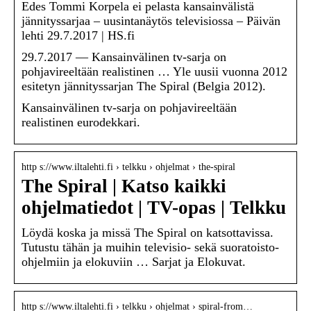
Edes Tommi Korpela ei pelasta kansainvälistä
jännityssarjaa – uusintanäytös televisiossa – Päivän
lehti 29.7.2017 | HS.fi
29.7.2017 — Kansainvälinen tv-sarja on
pohjavireeltään realistinen … Yle uusii vuonna 2012
esitetyn jännityssarjan The Spiral (Belgia 2012).
Kansainvälinen tv-sarja on pohjavireeltään
realistinen eurodekkari.
http s://www.iltalehti.fi › telkku › ohjelmat › the-spiral
The Spiral | Katso kaikki
ohjelmatiedot | TV-opas | Telkku
Löydä koska ja missä The Spiral on katsottavissa.
Tutustu tähän ja muihin televisio- sekä suoratoisto-
ohjelmiin ja elokuviin … Sarjat ja Elokuvat.
http s://www.iltalehti.fi › telkku › ohjelmat › spiral-from…