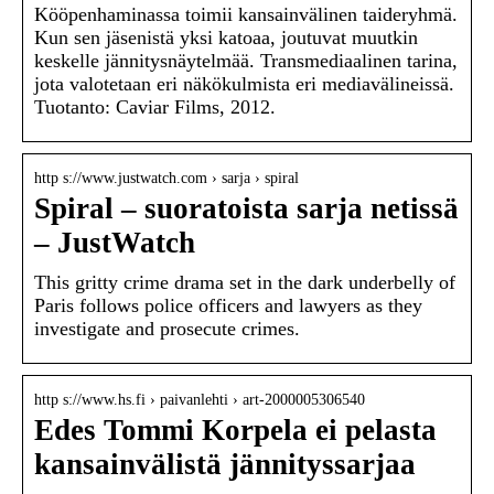
Kööpenhaminassa toimii kansainvälinen taideryhmä.
Kun sen jäsenistä yksi katoaa, joutuvat muutkin
keskelle jännitysnäytelmää. Transmediaalinen tarina,
jota valotetaan eri näkökulmista eri mediavälineissä.
Tuotanto: Caviar Films, 2012.
http s://www.justwatch.com › sarja › spiral
Spiral – suoratoista sarja netissä
– JustWatch
This gritty crime drama set in the dark underbelly of
Paris follows police officers and lawyers as they
investigate and prosecute crimes.
http s://www.hs.fi › paivanlehti › art-2000005306540
Edes Tommi Korpela ei pelasta
kansainvälistä jännityssarjaa