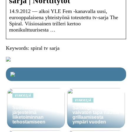
sarja | Nörttitytöt
14.9.2012 — alkoi YLE Fem -kanavalla uusi,
eurooppalaisena yhteistyönä toteutettu tv-sarja The
Spiral. Viisiosainen trilleri kertoo
monikulttuurisesta …
Keywords: spiral tv sarja
VINKKEJÄ
VINKKEJÄ
Lime Technologies:
Suomalainen CRM-
Sähkögrilli on
järjestelmä
vaivaton tapa nauttia
liiketoiminnan
grillaamisesta
tehostamiseen
ympäri vuoden