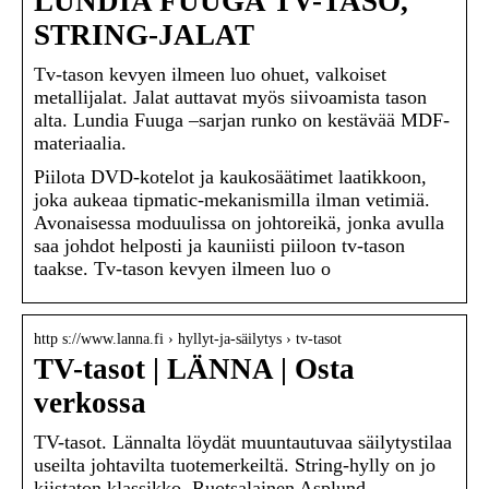
LUNDIA FUUGA TV-TASO,
STRING-JALAT
Tv-tason kevyen ilmeen luo ohuet, valkoiset
metallijalat. Jalat auttavat myös siivoamista tason
alta. Lundia Fuuga –sarjan runko on kestävää MDF-
materiaalia.
Piilota DVD-kotelot ja kaukosäätimet laatikkoon,
joka aukeaa tipmatic-mekanismilla ilman vetimiä.
Avonaisessa moduulissa on johtoreikä, jonka avulla
saa johdot helposti ja kauniisti piiloon tv-tason
taakse. Tv-tason kevyen ilmeen luo o
http s://www.lanna.fi › hyllyt-ja-säilytys › tv-tasot
TV-tasot | LÄNNA | Osta
verkossa
TV-tasot. Lännalta löydät muuntautuvaa säilytystilaa
useilta johtavilta tuotemerkeiltä. String-hylly on jo
kiistaton klassikko. Ruotsalainen Asplund