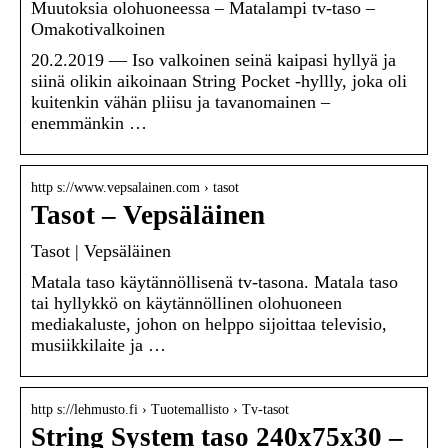
Muutoksia olohuoneessa – Matalampi tv-taso –
Omakotivalkoinen
20.2.2019 — Iso valkoinen seinä kaipasi hyllyä ja
siinä olikin aikoinaan String Pocket -hyllly, joka oli
kuitenkin vähän pliisu ja tavanomainen –
enemmänkin …
http s://www.vepsalainen.com › tasot
Tasot – Vepsäläinen
Tasot | Vepsäläinen
Matala taso käytännöllisenä tv-tasona. Matala taso
tai hyllykkö on käytännöllinen olohuoneen
mediakaluste, johon on helppo sijoittaa televisio,
musiikkilaite ja …
http s://lehmusto.fi › Tuotemallisto › Tv-tasot
String System taso 240x75x30 –