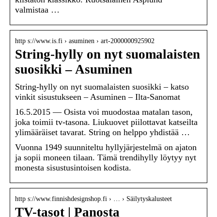
valmistaa …
http s://www.is.fi › asuminen › art-2000000925902
String-hylly on nyt suomalaisten
suosikki – Asuminen
String-hylly on nyt suomalaisten suosikki – katso
vinkit sisustukseen – Asuminen – Ilta-Sanomat
16.5.2015 — Osista voi muodostaa matalan tason,
joka toimii tv-tasona. Liukuovet piilottavat katseilta
ylimääräiset tavarat. String on helppo yhdistää …
Vuonna 1949 suunniteltu hyllyjärjestelmä on ajaton
ja sopii moneen tilaan. Tämä trendihylly löytyy nyt
monesta sisustusintoisen kodista.
http s://www.finnishdesignshop.fi › … › Säilytyskalusteet
TV-tasot | Panosta