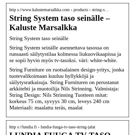
http s://www.kalustemarsalkka.com › products › string-s…
String System taso seinälle –
Kaluste Marsalkka
String System taso seinälle
String System seinälle asennettava tasossa on
runsaasti säilytystilaa kolmessa liukuovikaapissa ja
se sopii hyvin myös tv-tasoksi. väri: white-white.
String Furniture on ruotsalainen design-yritys, jonka
tuotevalikoimaan kuuluu hyllykköjä ja
säilytysratkaisuja. String Furnituren on perustanut
arkkitehti ja muotoilija Nils Strinning. Valmistaja:
String Design: Nils Strinning Tuotteen mitat:
korkeus 75 cm, syvyys 30 cm, leveys 240 cm
Materiaali: maalattu teräs, maalat
http s://lundia.fi › lundia-fuuga-tv-taso-string-jalat