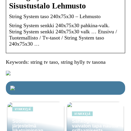
Sisustustalo Lehmusto
String System taso 240x75x30 – Lehmusto
String System senkki 240x75x30 pahkina-valk.
String System senkki 240x75x30 valk … Etusivu /
Tuotemallisto / Tv-tasot / String System taso
240x75x30 …
Keywords: string tv taso, string hylly tv tasona
VINKKEJÄ
VINKKEJÄ
Lime Technologies:
Suomalainen CRM-
Sähkögrilli on
järjestelmä
vaivaton tapa nauttia
liiketoiminnan
grillaamisesta