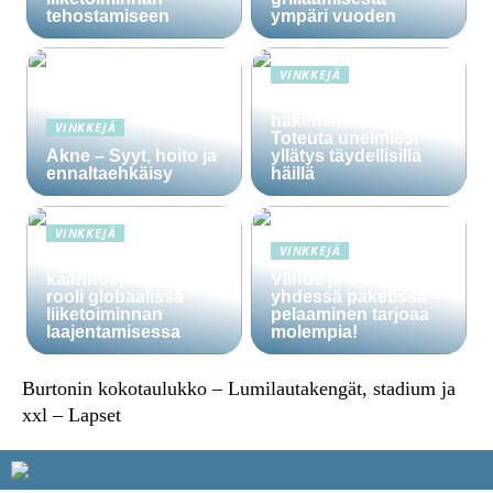
tehostamiseen
ympäri vuoden
VINKKEJÄ
Häälainan
hakeminen salassa –
VINKKEJÄ
Toteuta unelmiesi
Akne – Syyt, hoito ja
yllätys täydellisillä
ennaltaehkäisy
häillä
VINKKEJÄ
VINKKEJÄ
Ammattitaitoisten
käännöspalvelujen
Viihde ja hyöty
rooli globaalissa
yhdessä paketissa –
liiketoiminnan
pelaaminen tarjoaa
laajentamisessa
molempia!
Burtonin kokotaulukko – Lumilautakengät, stadium ja
xxl – Lapset