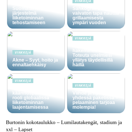
VINKKEJÄ
Lime Technologies:
Suomalainen CRM-
Sähkögrilli on
järjestelmä
vaivaton tapa nauttia
liiketoiminnan
grillaamisesta
tehostamiseen
ympäri vuoden
VINKKEJÄ
Häälainan
hakeminen salassa –
VINKKEJÄ
Toteuta unelmiesi
Akne – Syyt, hoito ja
yllätys täydellisillä
ennaltaehkäisy
häillä
VINKKEJÄ
VINKKEJÄ
Ammattitaitoisten
käännöspalvelujen
Viihde ja hyöty
rooli globaalissa
yhdessä paketissa –
liiketoiminnan
pelaaminen tarjoaa
laajentamisessa
molempia!
Burtonin kokotaulukko – Lumilautakengät, stadium ja
xxl – Lapset