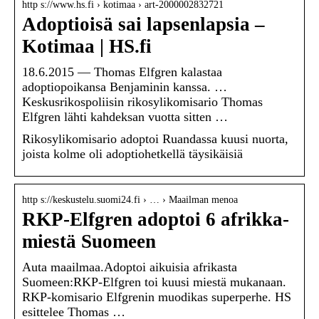
http s://www.hs.fi › kotimaa › art-2000002832721
Adoptioisä sai lapsenlapsia –
Kotimaa | HS.fi
18.6.2015 — Thomas Elfgren kalastaa
adoptiopoikansa Benjaminin kanssa. …
Keskusrikospoliisin rikosylikomisario Thomas
Elfgren lähti kahdeksan vuotta sitten …
Rikosylikomisario adoptoi Ruandassa kuusi nuorta,
joista kolme oli adoptiohetkellä täysikäisiä
http s://keskustelu.suomi24.fi › … › Maailman menoa
RKP-Elfgren adoptoi 6 afrikka-
miestä Suomeen
Auta maailmaa.Adoptoi aikuisia afrikasta
Suomeen:RKP-Elfgren toi kuusi miestä mukanaan.
RKP-komisario Elfgrenin muodikas superperhe. HS
esittelee Thomas …