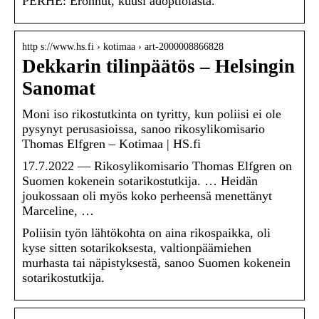
PERHE: Eronnut, kuusi adoptiolasta.
http s://www.hs.fi › kotimaa › art-2000008866828
Dekkarin tilinpäätös – Helsingin
Sanomat
Moni iso rikostutkinta on tyritty, kun poliisi ei ole
pysynyt perusasioissa, sanoo rikosylikomisario
Thomas Elfgren – Kotimaa | HS.fi
17.7.2022 — Rikosylikomisario Thomas Elfgren on
Suomen kokenein sotarikostutkija. … Heidän
joukossaan oli myös koko perheensä menettänyt
Marceline, …
Poliisin työn lähtökohta on aina rikospaikka, oli
kyse sitten sotarikoksesta, valtion­päämiehen
murhasta tai näpistyksestä, sanoo Suomen kokenein
sotarikos­tutkija.