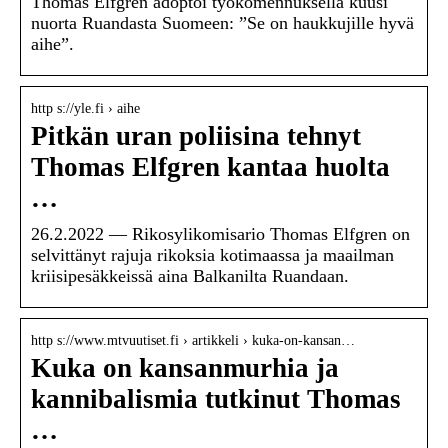
Thomas Elfgren adoptoi työkomennuksella kuusi
nuorta Ruandasta Suomeen: ”Se on haukkujille hyvä
aihe”.
http s://yle.fi › aihe
Pitkän uran poliisina tehnyt
Thomas Elfgren kantaa huolta
…
26.2.2022 — Rikosylikomisario Thomas Elfgren on
selvittänyt rajuja rikoksia kotimaassa ja maailman
kriisipesäkkeissä aina Balkanilta Ruandaan.
http s://www.mtvuutiset.fi › artikkeli › kuka-on-kansan…
Kuka on kansanmurhia ja
kannibalismia tutkinut Thomas
…