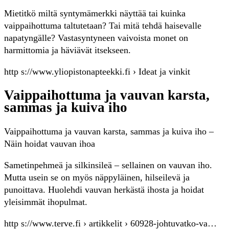
Mietitkö miltä syntymämerkki näyttää tai kuinka
vaippaihottuma taltutetaan? Tai mitä tehdä haisevalle
napatyngälle? Vastasyntyneen vaivoista monet on
harmittomia ja häviävät itsekseen.
http s://www.yliopistonapteekki.fi › Ideat ja vinkit
Vaippaihottuma ja vauvan karsta,
sammas ja kuiva iho
Vaippaihottuma ja vauvan karsta, sammas ja kuiva iho –
Näin hoidat vauvan ihoa
Sametinpehmeä ja silkinsileä – sellainen on vauvan iho.
Mutta usein se on myös näppyläinen, hilseilevä ja
punoittava. Huolehdi vauvan herkästä ihosta ja hoidat
yleisimmät ihopulmat.
http s://www.terve.fi › artikkelit › 60928-johtuvatko-va…