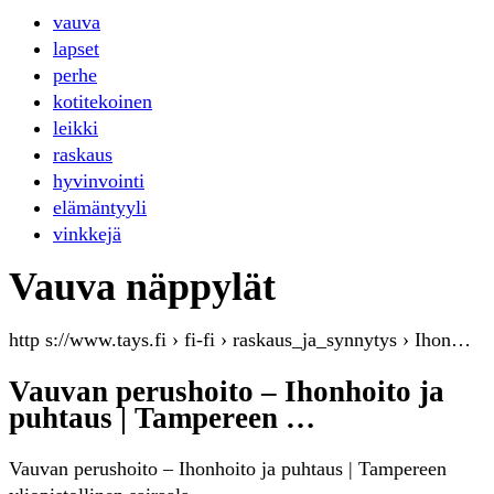
vauva
lapset
perhe
kotitekoinen
leikki
raskaus
hyvinvointi
elämäntyyli
vinkkejä
Vauva näppylät
http s://www.tays.fi › fi-fi › raskaus_ja_synnytys › Ihon…
Vauvan perushoito – Ihonhoito ja
puhtaus | Tampereen …
Vauvan perushoito – Ihonhoito ja puhtaus | Tampereen