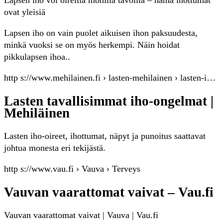
Lapsen iho voi oireilla monilla tavoilla – nämä ihottumat
ovat yleisiä
Lapsen iho on vain puolet aikuisen ihon paksuudesta,
minkä vuoksi se on myös herkempi. Näin hoidat
pikkulapsen ihoa..
http s://www.mehilainen.fi › lasten-mehilainen › lasten-i…
Lasten tavallisimmat iho-ongelmat |
Mehiläinen
Lasten iho-oireet, ihottumat, näpyt ja punoitus saattavat
johtua monesta eri tekijästä.
http s://www.vau.fi › Vauva › Terveys
Vauvan vaarattomat vaivat – Vau.fi
Vauvan vaarattomat vaivat | Vauva | Vau.fi