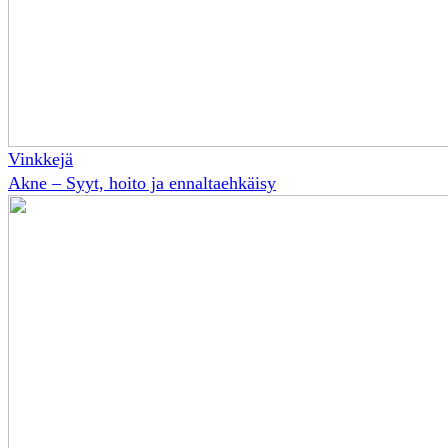
Vinkkejä
Akne – Syyt, hoito ja ennaltaehkäisy