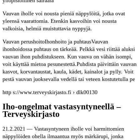
yliopistollinen sairaala
Vauvan iholle voi nousta pieniä näppylöitä, jotka ovat
yleensä vaarattomia. Etenkin kasvoihin voi nousta
valkoisia, helmiä muistuttavia nyppyjä.
Vauvan perushoitoIhonhoito ja puhtausVauvan
ihonhoidossa puhtaus on tärkeää. Pelkkä vesi riittää aluksi
vauvan ihon puhdistukseen. Kun vauva on vähän isompi,
voit käyttää mietoa pesunestettä.Puhdista päivittäin vauvan
kasvot, korvantaustat, kaula, kädet, kainalot ja pylly. Voit
pestä vauvan juoksevalla vedellä tai veteen kostutetulla pe
http s://www.terveyskirjasto.fi › dlk00130
Iho-ongelmat vastasyntyneellä –
Terveyskirjasto
21.2.2021 — Vastasyntyneen iholle voi harmittomien
näppylöiden ohella ilmaantua myös märkärupi, jonka