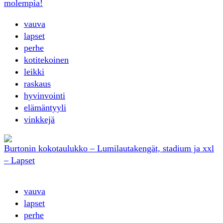
molempia!
vauva
lapset
perhe
kotitekoinen
leikki
raskaus
hyvinvointi
elämäntyyli
vinkkejä
Burtonin kokotaulukko – Lumilautakengät, stadium ja xxl
– Lapset
vauva
lapset
perhe