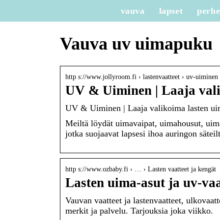
vauva
lapset
perh
Vauva uv uimapuku
http s://www.jollyroom.fi › lastenvaatteet › uv-uiminen
UV & Uiminen | Laaja vali
UV & Uiminen | Laaja valikoima lasten uim
Meiltä löydät uimavaipat, uimahousut, uim
jotka suojaavat lapsesi ihoa auringon säteilt
http s://www.ozbaby.fi › … › Lasten vaatteet ja kengät
Lasten uima-asut ja uv-vaa
Vauvan vaatteet ja lastenvaatteet, ulkovaat
merkit ja palvelu. Tarjouksia joka viikko.