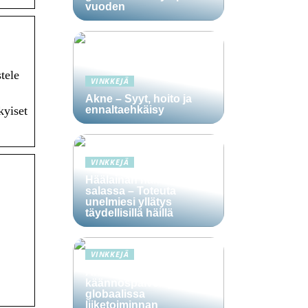
vuoden
tele
VINKKEJÄ
Akne – Syyt, hoito ja
ennaltaehkäisy
kyiset
VINKKEJÄ
Häälainan hakeminen
salassa – Toteuta
unelmiesi yllätys
täydellisillä häillä
VINKKEJÄ
Ammattitaitoisten
käännöspalvelujen rooli
globaalissa
liiketoiminnan