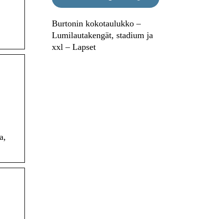
Burtonin kokotaulukko –
Lumilautakengät, stadium ja
xxl – Lapset
a,