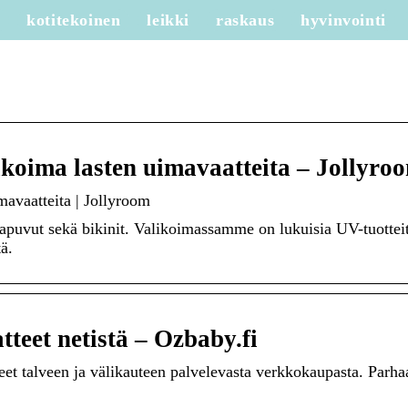
e
kotitekoinen
leikki
raskaus
hyvinvointi
koima lasten uimavaatteita – Jollyro
avaatteita | Jollyroom
apuvut sekä bikinit. Valikoimassamme on lukuisia UV-tuotteit
ä.
tteet netistä – Ozbaby.fi
teet talveen ja välikauteen palvelevasta verkkokaupasta. Parha