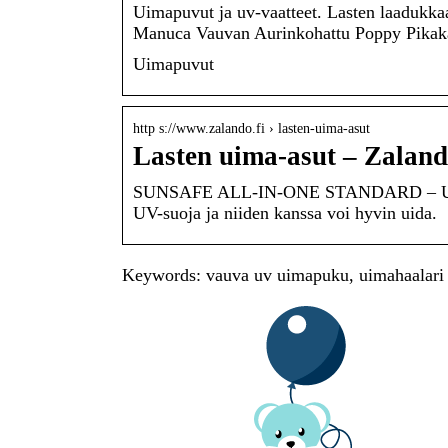
Uimapuvut ja uv-vaatteet. Lasten laadukk
Manuca Vauvan Aurinkohattu Poppy Pikak
Uimapuvut
http s://www.zalando.fi › lasten-uima-asut
Lasten uima-asut – Zalan
SUNSAFE ALL-IN-ONE STANDARD – Uimapuk
UV-suoja ja niiden kanssa voi hyvin uida.
Keywords: vauva uv uimapuku, uimahaalari