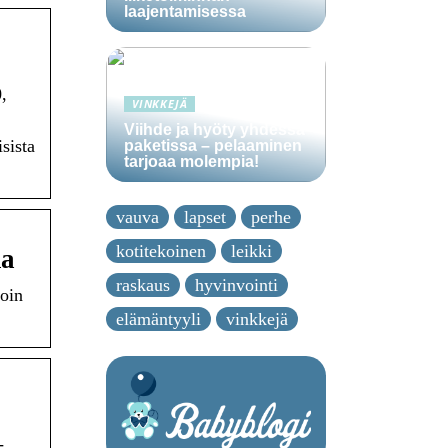
laajentamisessa
,
VINKKEJÄ
Viihde ja hyöty yhdessä
sista
paketissa – pelaaminen
tarjoaa molempia!
vauva
lapset
perhe
kotitekoinen
leikki
ma
raskaus
hyvinvointi
roin
elämäntyyli
vinkkejä
-