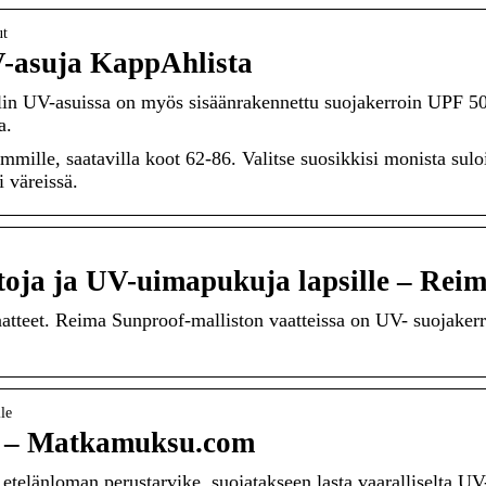
ut
V-asuja KappAhlista
hlin UV-asuissa on myös sisäänrakennettu suojakerroin UPF 50
a.
mille, saatavilla koot 62-86. Valitse suosikkisi monista suloi
 väreissä.
toja ja UV-uimapukuja lapsille – Rei
atteet. Reima Sunproof-malliston vaatteissa on UV- suojaker
le
e – Matkamuksu.com
etelänloman perustarvike, suojatakseen lasta vaaralliselta UV