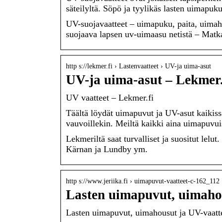
säteilyltä. Söpö ja tyylikäs lasten uimapu
UV-suojavaatteet – uimapuku, paita, uimahou
suojaava lapsen uv-uimaasu netistä – Ma
http s://lekmer.fi › Lastenvaatteet › UV-ja uima-asut
UV-ja uima-asut – Lekmer.
UV vaatteet – Lekmer.fi
Täältä löydät uimapuvut ja UV-asut kaikissa
vauvoillekin. Meiltä kaikki aina uimapuvu
Lekmeriltä saat turvalliset ja suositut lelut
Kärnan ja Lundby ym.
http s://www.jeriika.fi › uimapuvut-vaatteet-c-162_112
Lasten uimapuvut, uimahou
Lasten uimapuvut, uimahousut ja UV-vaatt