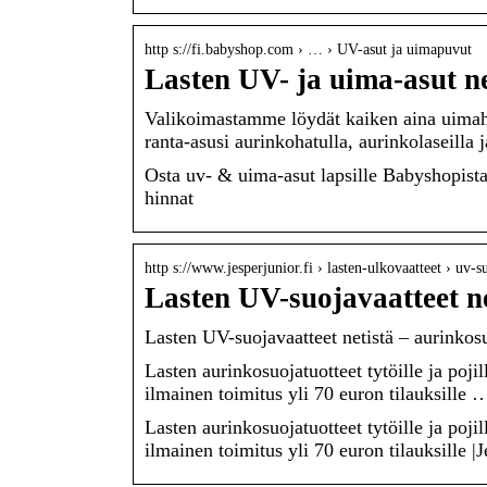
http s://fi.babyshop.com › … › UV-asut ja uimapuvut
Lasten UV- ja uima-asut n
Valikoimastamme löydät kaiken aina uimaho
ranta-asusi aurinkohatulla, aurinkolaseilla
Osta uv- & uima-asut lapsille Babyshopist
hinnat
http s://www.jesperjunior.fi › lasten-ulkovaatteet › uv-
Lasten UV-suojavaatteet ne
Lasten UV-suojavaatteet netistä – aurinkosuoj
Lasten aurinkosuojatuotteet tytöille ja pojil
ilmainen toimitus yli 70 euron tilauksille 
Lasten aurinkosuojatuotteet tytöille ja pojil
ilmainen toimitus yli 70 euron tilauksille |