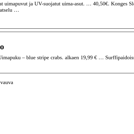
aat uimapuvut ja UV-suojatut uima-asut. … 40,50€. Konges Sl
atselu …
do
u – blue stripe crabs. alkaen 19,99 € … Surffipaidois
 vauva