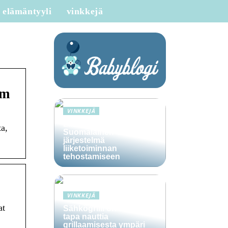
elämäntyyli
vinkkejä
om
VINKKEJÄ
Lime Technologies:
a,
Suomalainen CRM-
järjestelmä
liiketoiminnan
tehostamiseen
VINKKEJÄ
at
Sähkögrilli on vaivaton
tapa nauttia
grillaamisesta ympäri