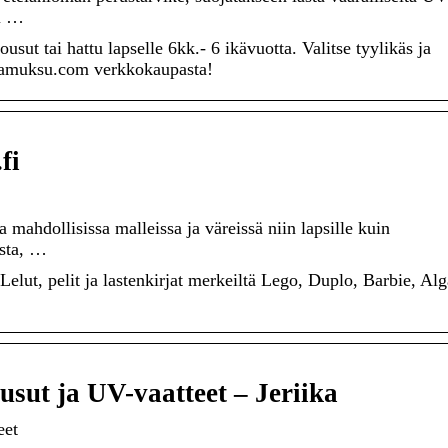
ku …
sut tai hattu lapselle 6kk.- 6 ikävuotta. Valitse tyylikäs ja
tkamuksu.com verkkokaupasta!
fi
 mahdollisissa malleissa ja väreissä niin lapsille kuin
ista, …
. Lelut, pelit ja lastenkirjat merkeiltä Lego, Duplo, Barbie, Alg
sut ja UV-vaatteet – Jeriika
eet