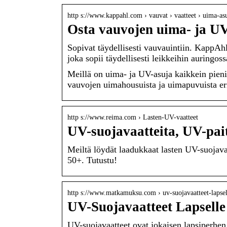
http s://www.kappahl.com › vauvat › vaatteet › uima-as
Osta vauvojen uima- ja U
Sopivat täydellisesti vauvauintiin. KappA
joka sopii täydellisesti leikkeihin auringoss
Meillä on uima- ja UV-asuja kaikkein pienim
vauvojen uimahousuista ja uimapuvuista eri
http s://www.reima.com › Lasten-UV-vaatteet
UV-suojavaatteita, UV-pai
Meiltä löydät laadukkaat lasten UV-suojava
50+. Tutustu!
http s://www.matkamuksu.com › uv-suojavaatteet-lapsel
UV-Suojavaatteet Lapsell
UV-suojavaatteet ovat jokaisen lapsiperhen 