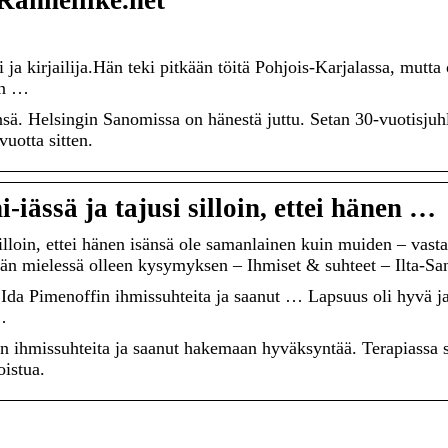
Ranneliike.net
a kirjailija.Hän teki pitkään töitä Pohjois-Karjalassa, mutta
an …
sä. Helsingin Sanomissa on hänestä juttu. Setan 30-vuotisjuh
uotta sitten.
i-iässä ja tajusi silloin, ettei hänen …
 silloin, ettei hänen isänsä ole samanlainen kuin muiden – vasta
än mielessä olleen kysymyksen – Ihmiset & suhteet – Ilta-S
Ida Pimenoffin ihmissuhteita ja saanut … Lapsuus oli hyvä j
…
in ihmissuhteita ja saanut hakemaan hyväksyntää. Terapiassa 
oistua.