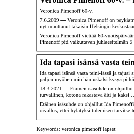
Veronica Pimenoff 60-v. – 
Veronica Pimenoff 60-v.
7.6.2009 — Veronica Pimenoff on psykiatri j
nyt muuttanut takaisin Helsingin keskusta
Veronica Pimenoff viettää 60-vuotispäivään
Pimenoff piti vaikuttavan juhlaesitelmän 5 v
Ida tapasi isänsä vasta tein
Ida tapasi isänsä vasta teini-iässä ja tajusi
paljon myöhemmin hän uskalsi kysyä pitkä
18.3.2021 — Etäinen isäsuhde on ohjaillut 
turvallinen, kotona rakastava äiti ja kaksi 
Etäinen isäsuhde on ohjaillut Ida Pimenoff
oivallus, ettei hylätyksi tulemisen tarvitse t
Keywords: veronica pimenoff lapset