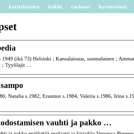
e
kotitekoinen
leikki
raskaus
hyvinvointi
pset
pedia
 1949 (ikä 73) Helsinki ; Kansalaisuus, suomalainen ; Ammat
i ; Tyylilajit …
jasampo
0, Natalia s.1982, Erasmus s.1984, Valeria s.1986, Irina s.1
uodostamisen vauhti ja pakko …
i ja pakko epäilyttää psykiatri ja kirjailija Veronica Pimeno