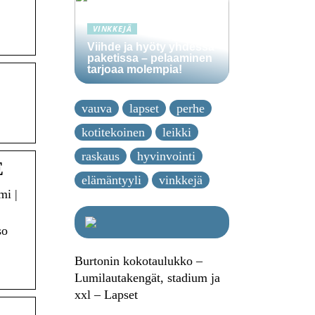
VINKKEJÄ
Viihde ja hyöty yhdessä
paketissa – pelaaminen
tarjoaa molempia!
vauva
lapset
perhe
kotitekoinen
leikki
raskaus
hyvinvointi
E
elämäntyyli
vinkkejä
mi |
so
Burtonin kokotaulukko –
Lumilautakengät, stadium ja
xxl – Lapset