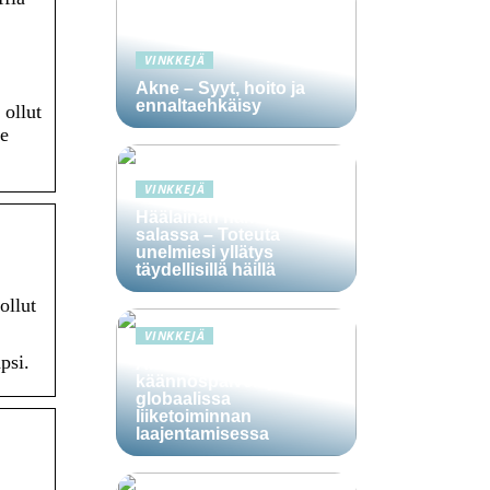
VINKKEJÄ
Akne – Syyt, hoito ja
ennaltaehkäisy
 ollut
le
VINKKEJÄ
Häälainan hakeminen
salassa – Toteuta
unelmiesi yllätys
täydellisillä häillä
ollut
VINKKEJÄ
psi.
Ammattitaitoisten
käännöspalvelujen rooli
globaalissa
liiketoiminnan
laajentamisessa