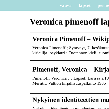
vauva
lapset
perh
Veronica pimenoff la
Veronica Pimenoff – Wiki
Veronica Pimenoff ; Syntynyt, 7. kesäkuuta
kirjailija, psykiatri ; Tuotannon kieli, suom
Pimenoff, Veronica – Kir
Pimenoff, Veronica … Lapset: Larissa s.198
Meriitit: Valtion kirjallisuuspalkinto 1985
Nykyinen identiteettien m
Nykyinen identiteettien muodostamisen vauht