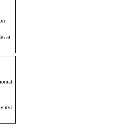
 on
lassa
anomat
a
syntyi