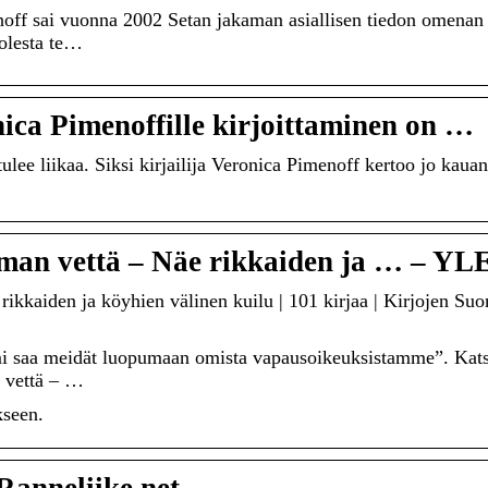
noff sai vuonna 2002 Setan jakaman asiallisen tiedon omenan
uolesta te…
nica Pimenoffille kirjoittaminen on …
tulee liikaa. Siksi kirjailija Veronica Pimenoff kertoo jo kauan
man vettä – Näe rikkaiden ja … – YL
ikkaiden ja köyhien välinen kuilu | 101 kirjaa | Kirjojen Suo
mi saa meidät luopumaan omista vapausoikeuksistamme”. Kat
n vettä – …
kseen.