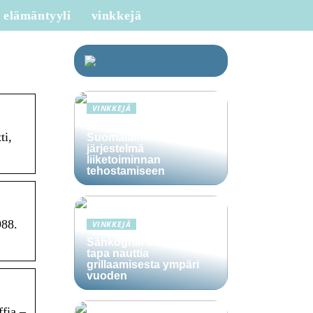
elämäntyyli
vinkkejä
VINKKEJÄ
Lime Technologies:
ti,
Suomalainen CRM-
järjestelmä
liiketoiminnan
tehostamiseen
988.
VINKKEJÄ
Sähkögrilli on vaivaton
tapa nauttia
grillaamisesta ympäri
vuoden
ffia –