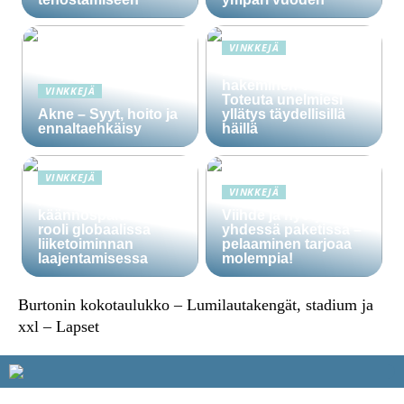
VINKKEJÄ
Häälainan
hakeminen salassa –
VINKKEJÄ
Toteuta unelmiesi
Akne – Syyt, hoito ja
yllätys täydellisillä
ennaltaehkäisy
häillä
VINKKEJÄ
VINKKEJÄ
Ammattitaitoisten
käännöspalvelujen
Viihde ja hyöty
rooli globaalissa
yhdessä paketissa –
liiketoiminnan
pelaaminen tarjoaa
laajentamisessa
molempia!
Burtonin kokotaulukko – Lumilautakengät, stadium ja
xxl – Lapset