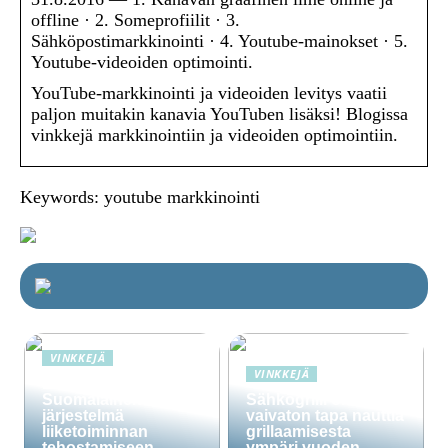
offline · 2. Someprofiilit · 3.
Sähköpostimarkkinointi · 4. Youtube-mainokset · 5.
Youtube-videoiden optimointi.
YouTube-markkinointi ja videoiden levitys vaatii
paljon muitakin kanavia YouTuben lisäksi! Blogissa
vinkkejä markkinointiin ja videoiden optimointiin.
Keywords: youtube markkinointi
VINKKEJÄ
VINKKEJÄ
Lime Technologies:
Suomalainen CRM-
Sähkögrilli on
järjestelmä
vaivaton tapa nauttia
liiketoiminnan
grillaamisesta
tehostamiseen
ympäri vuoden