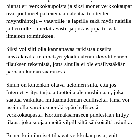
hinnat eri verkkokaupoista ja siksi monet verkkokaupat
ovat joutuneet pakenemaan alentaa tuotteiden
myyntihintoja – vauvoille ja lapsille sekä myös naisille
ja herroille – merkittävästi, ja joskus jopa turvata
ilmaisen toimituksen.
Siksi voi silti olla kannattavaa tarkistaa useilta
tanskalaisilta internet-yrityksiltä alennuskoodit ennen
tilauksen tekemistä, jotta sinulla ei ole epäilystäkään
parhaan hinnan saamisesta.
Sinun on kuitenkin oltava tietoinen siitä, että jos
Internet-yritys tarjoaa tuotteita alennushintaan, joka
saattaa vaikuttaa mittaamattoman edulliselta, tämä voi
usein olla varoitusmerkki epärehellisestä
verkkokaupasta. Korttimaksamiseen puolestaan liittyy
tilaus, joka suojaa meitä vilpillisiltä sähköisiltä asioilta.
Ennen kuin ihmiset tilaavat verkkokaupasta, voit