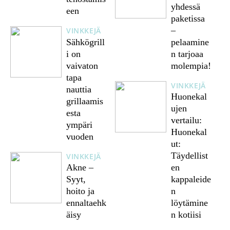
yhdessä
een
paketissa
–
VINKKEJÄ
Sähkögrill
pelaamine
i on
n tarjoaa
vaivaton
molempia!
tapa
VINKKEJÄ
nauttia
Huonekal
grillaamis
ujen
esta
vertailu:
ympäri
Huonekal
vuoden
ut:
Täydellist
VINKKEJÄ
Akne –
en
Syyt,
kappaleide
hoito ja
n
ennaltaehk
löytämine
äisy
n kotiisi