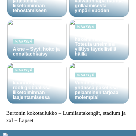
järjestelmä
vaivaton tapa nauttia
liiketoiminnan
grillaamisesta
tehostamiseen
ympäri vuoden
VINKKEJÄ
Häälainan
hakeminen salassa –
VINKKEJÄ
Toteuta unelmiesi
Akne – Syyt, hoito ja
yllätys täydellisillä
ennaltaehkäisy
häillä
VINKKEJÄ
VINKKEJÄ
Ammattitaitoisten
käännöspalvelujen
Viihde ja hyöty
rooli globaalissa
yhdessä paketissa –
liiketoiminnan
pelaaminen tarjoaa
laajentamisessa
molempia!
Burtonin kokotaulukko – Lumilautakengät, stadium ja
xxl – Lapset