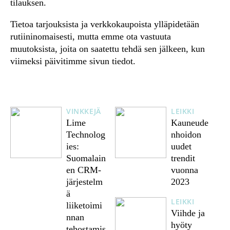
tilauksen.
Tietoa tarjouksista ja verkkokaupoista ylläpidetään
rutiininomaisesti, mutta emme ota vastuuta
muutoksista, joita on saatettu tehdä sen jälkeen, kun
viimeksi päivitimme sivun tiedot.
VINKKEJÄ
LEIKKI
Lime
Kauneude
Technolog
nhoidon
ies:
uudet
Suomalain
trendit
en CRM-
vuonna
järjestelm
2023
ä
LEIKKI
liiketoimi
Viihde ja
nnan
hyöty
tehostamis