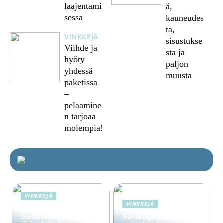
laajentami
ä,
sessa
kauneudes
ta,
VINKKEJÄ
sisustukse
Viihde ja
sta ja
hyöty
paljon
yhdessä
muusta
paketissa
–
pelaamine
n tarjoaa
molempia!
VINKKEJÄ
VINKKEJÄ
Lime Technologies:
Suomalainen CRM-
Sähkögrilli on