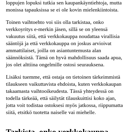
loppujen lopuksi tutkia sen kaupankäyntiehtoja, mutta
monissa tapauksissa se ei ole kovin mielenkiintoista.
Toinen vaihtoehto voi siis olla tarkistaa, onko
verkkoyritys e-merkin jäsen, sillä se on yleensä
vakuutus siitä, että verkkokauppa noudattaa virallisia
sääntöjä ja että verkkokauppa on joskus arvioivat
ammattilaiset, joilla on asiantuntemusta alan
säännöksistä. Tämä on hyvä mahdollisuus saada apua,
jos olet alttiina ongelmille ostosi seurauksena.
Lisäksi tuemme, että ostaja on tietoinen tärkeimmistä
tilaukseen vaikuttavista ehdoista, kuten verkkokaupan
takaamasta vaihtooikeudesta. Tässä yhteydessä on
todella tärkeää, että säilytät tilauskuittisi koko ajan,
jotta voit todistaa ostoksesi myös jatkossa, riippumatta
siitä, etsitkö tuotetta naiselle vai miehelle.
Tarkista, onko verkkokauppa