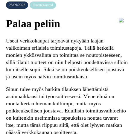
25/09/2022
Uncategorized
Palaa peliin
Useat verkkokaupat tarjoavat nykyään laajan
valikoiman erilaisia toimitustapoja. Tällä hetkellä
monien ykkösvalinta on toimittaa se noutopisteeseen,
sillä tilatut tuotteet on niin helposti noudettavissa silloin
kun itselle sopii. Siksi se on poikkeuksellisen joustava
ja usein myös halvin toimitusratkaisu.
Sinun tulee myös harkita tilauksen lähettämistä
asuinpaikkaasi tai työosoitteeseesi. Menetelmä on
monta kertaa hieman kalliimpi, mutta myös
poikkeuksellisen joustava. Edullisin toimitusvaihtoehto
on kuitenkin useimmissa tapauksissa noutaa tavarat
itse, mutta tämä riippuu siitä, että olet lyhyen matkan
päässä verkkokaupan osoitteesta.