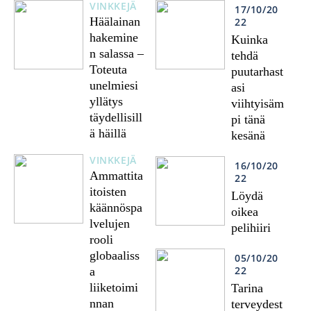
VINKKEJÄ
17/10/20
Häälainan
22
hakemine
Kuinka
n salassa –
tehdä
Toteuta
puutarhast
unelmiesi
asi
yllätys
viihtyisäm
täydellisill
pi tänä
ä häillä
kesänä
VINKKEJÄ
16/10/20
Ammattita
22
itoisten
Löydä
käännöspa
oikea
lvelujen
pelihiiri
rooli
globaaliss
05/10/20
22
a
liiketoimi
Tarina
nnan
terveydest