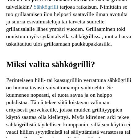
talvellakin?
Sähkögrilli
tarjoaa ratkaisun. Nimittäin se
tuo grillaamisen ilon helposti saataville ilman avotulta
ja suuria esivalmisteluja tai tarvetta suurelle
grillausalalle lähes ympäri vuoden. Grillaaminen toki
onnistuu myös sydäntalvella sähkögrillissä, mutta harva
uskaltautuu ulos grillaamaan paukkupakkasilla.
Miksi valita sähkögrilli?
Perinteiseen hiili- tai kaasugrilliin verrattuna sähkögrilli
on huomattavasti vaivattomampi vaihtoehto. Se
kuumenee nopeasti, ei tuota savua ja on helppo
puhdistaa. Tämä tekee siitä loistavan valinnan
erityisesti parvekkeille, joissa muiden grillityyppien
käyttö saattaa olla kiellettyä. Myös kiireinen arki tekee
sähkögrillistä täydellisen kumppanin, sillä sen käyttö ei
vaadi hiilien sytyttämistä tai säilyttämistä varastossa tai