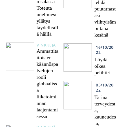
n salassa –
tehdä
Toteuta
puutarhast
unelmiesi
asi
yllätys
viihtyisäm
täydellisill
pi tänä
ä häillä
kesänä
VINKKEJÄ
16/10/20
Ammattita
22
itoisten
Löydä
käännöspa
oikea
lvelujen
pelihiiri
rooli
globaaliss
05/10/20
22
a
liiketoimi
Tarina
nnan
terveydest
laajentami
ä,
sessa
kauneudes
ta,