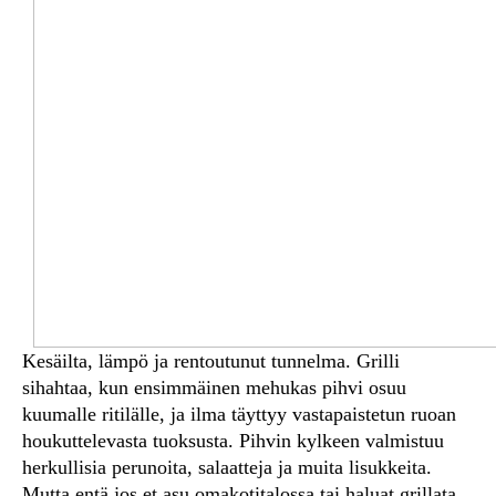
Kesäilta, lämpö ja rentoutunut tunnelma. Grilli
sihahtaa, kun ensimmäinen mehukas pihvi osuu
kuumalle ritilälle, ja ilma täyttyy vastapaistetun ruoan
houkuttelevasta tuoksusta. Pihvin kylkeen valmistuu
herkullisia perunoita, salaatteja ja muita lisukkeita.
Mutta entä jos et asu omakotitalossa tai haluat grillata