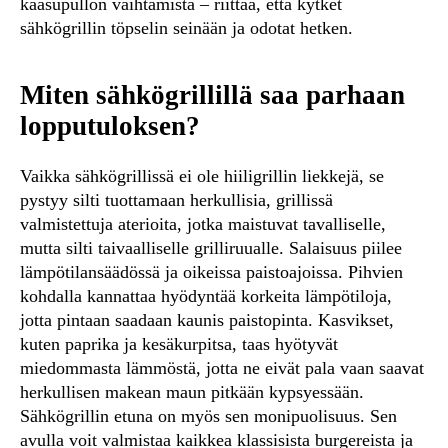
kaasupullon vaihtamista – riittää, että kytket
sähkögrillin töpselin seinään ja odotat hetken.
Miten sähkögrillillä saa parhaan
lopputuloksen?
Vaikka sähkögrillissä ei ole hiiligrillin liekkejä, se
pystyy silti tuottamaan herkullisia, grillissä
valmistettuja aterioita, jotka maistuvat tavalliselle,
mutta silti taivaalliselle grilliruualle. Salaisuus piilee
lämpötilansäädössä ja oikeissa paistoajoissa. Pihvien
kohdalla kannattaa hyödyntää korkeita lämpötiloja,
jotta pintaan saadaan kaunis paistopinta. Kasvikset,
kuten paprika ja kesäkurpitsa, taas hyötyvät
miedommasta lämmöstä, jotta ne eivät pala vaan saavat
herkullisen makean maun pitkään kypsyessään.
Sähkögrillin etuna on myös sen monipuolisuus. Sen
avulla voit valmistaa kaikkea klassisista burgereista ja