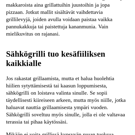
makkaroista aina grillattuihin juustoihin ja jopa
pizzaan. Jotkut mallit sisältävät vaihdettavia
grillilevyjä, joiden avulla voidaan paistaa vaikka
pannukakkuja tai paistettuja kananmunia. Vain
mielikuvitus on rajanasi.
Sähkögrilli tuo kesäfiiliksen
kaikkialle
Jos rakastat grillaamista, mutta et halua huolehtia
hiilien sytyttämisestä tai kaasun loppumisesta,
sähkögrilli on loistava valinta sinulle. Se sopii
täydellisesti kiireiseen arkeen, mutta myös niille, jotka
haluavat nauttia grillaamisesta ympäri vuoden.
Sähkögrilli soveltuu myös sinulle, jolla ei ole valtavaa
terassia tai pihaa käytössäsi.
Mikään ei voita grillissä kypsyvän ruuan tuoksua