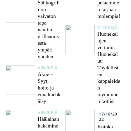
Sähkögrill
pelaamine
i on
n tarjoaa
vaivaton
molempia!
tapa
VINKKEJÄ
nauttia
Huonekal
grillaamis
ujen
esta
vertailu:
ympäri
Huonekal
vuoden
ut:
Täydellist
VINKKEJÄ
Akne –
en
Syyt,
kappaleide
hoito ja
n
ennaltaehk
löytämine
äisy
n kotiisi
VINKKEJÄ
17/10/20
Häälainan
22
hakemine
Kuinka