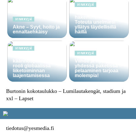
VINKKEJÄ
Häälainan
hakeminen salassa –
VINKKEJÄ
Toteuta unelmiesi
Akne – Syyt, hoito ja
yllätys täydellisillä
ennaltaehkäisy
häillä
VINKKEJÄ
VINKKEJÄ
Ammattitaitoisten
käännöspalvelujen
Viihde ja hyöty
rooli globaalissa
yhdessä paketissa –
liiketoiminnan
pelaaminen tarjoaa
laajentamisessa
molempia!
Burtonin kokotaulukko – Lumilautakengät, stadium ja
xxl – Lapset
tiedotus@yesmedia.fi