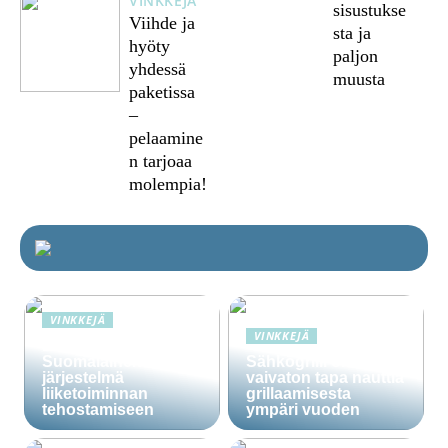
VINKKEJÄ
sisustukse
Viihde ja
sta ja
hyöty
paljon
yhdessä
muusta
paketissa
–
pelaamine
n tarjoaa
molempia!
VINKKEJÄ
VINKKEJÄ
Lime Technologies:
Suomalainen CRM-
Sähkögrilli on
järjestelmä
vaivaton tapa nauttia
liiketoiminnan
grillaamisesta
tehostamiseen
ympäri vuoden