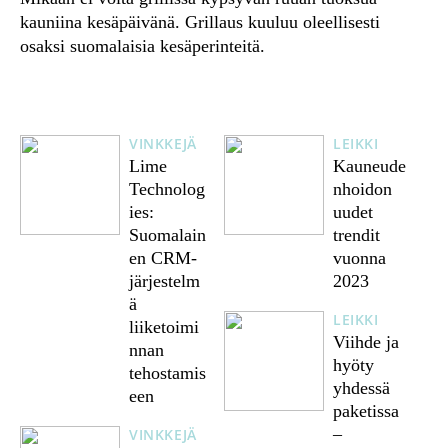
kauniina kesäpäivänä. Grillaus kuuluu oleellisesti
osaksi suomalaisia kesäperinteitä.
VINKKEJÄ
LEIKKI
Lime
Kauneude
Technolog
nhoidon
ies:
uudet
Suomalain
trendit
en CRM-
vuonna
järjestelm
2023
ä
LEIKKI
liiketoimi
Viihde ja
nnan
hyöty
tehostamis
yhdessä
een
paketissa
–
VINKKEJÄ