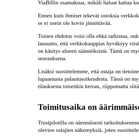
ViaBillin osamaksua, mikäli haluat kattaa ku
Ennen kuin ihmiset tekevät ostoksia verkkoka
se ei usein ole kovin jännittävää.
Toinen ehdotus voisi olla ehkä tarkistaa, onko
lausunto, että verkkokauppias hyväksyy virall
on käsitys alueen säännöksistä. Tämä on myös
seurauksena.
Lisäksi suosittelemme, että ostaja on tietoi
lupaamasta palautusoikeudesta. Tässä on myös o
tilauksesta toisenkin kerran, riippumatta siitä
Toimitusaika on äärimmäis
Trustpilotilla on näennäisesti tarkoituksen
olevien ostajien näkemyksiä, joten suosittel