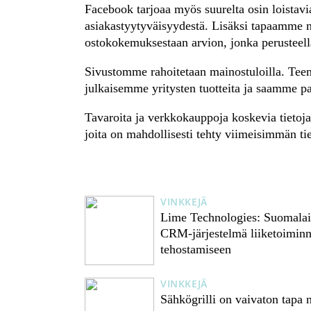
Facebook tarjoaa myös suurelta osin loistav
asiakastyytyväisyydestä. Lisäksi tapaamme m
ostokokemuksestaan arvion, jonka perusteel
Sivustomme rahoitetaan mainostuloilla. Teem
julkaisemme yritysten tuotteita ja saamme p
Tavaroita ja verkkokauppoja koskevia tietoja 
joita on mahdollisesti tehty viimeisimmän t
VINKKEJÄ
Lime Technologies: Suomala
CRM-järjestelmä liiketoimin
tehostamiseen
VINKKEJÄ
Sähkögrilli on vaivaton tapa n