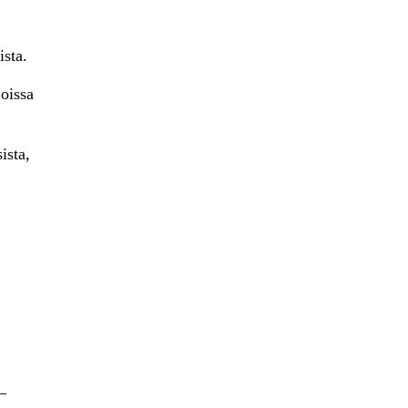
sta.
oissa
ista,
–