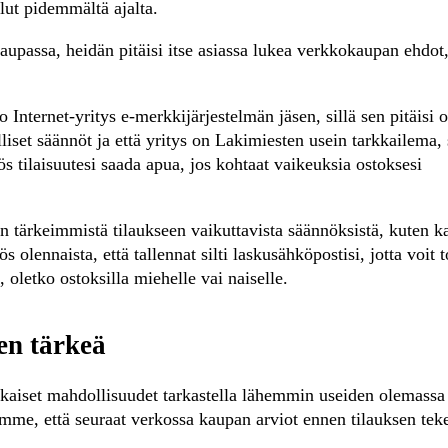
lut pidemmältä ajalta.
upassa, heidän pitäisi itse asiassa lukea verkkokaupan ehdot
 Internet-yritys e-merkkijärjestelmän jäsen, sillä sen pitäisi o
iset säännöt ja että yritys on Lakimiesten usein tarkkailema, 
 tilaisuutesi saada apua, jos kohtaat vaikeuksia ostoksesi
nen tärkeimmistä tilaukseen vaikuttavista säännöksistä, kuten 
lennaista, että tallennat silti laskusähköpostisi, jotta voit t
, oletko ostoksilla miehelle vai naiselle.
en tärkeä
mukaiset mahdollisuudet tarkastella lähemmin useiden olemassa
emme, että seuraat verkossa kaupan arviot ennen tilauksen tek