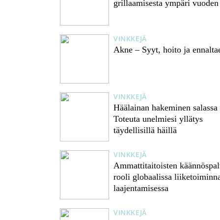
grillaamisesta ympäri vuoden
VINKKEJÄ
Akne – Syyt, hoito ja ennalta
VINKKEJÄ
Häälainan hakeminen salassa
Toteuta unelmiesi yllätys
täydellisillä häillä
VINKKEJÄ
Ammattitaitoisten käännöspal
rooli globaalissa liiketoiminn
laajentamisessa
VINKKEJÄ