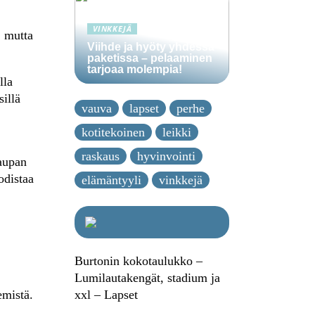
VINKKEJÄ
, mutta
Viihde ja hyöty yhdessä
paketissa – pelaaminen
tarjoaa molempia!
lla
sillä
vauva
lapset
perhe
kotitekoinen
leikki
raskaus
hyvinvointi
kaupan
odistaa
elämäntyyli
vinkkejä
Burtonin kokotaulukko –
Lumilautakengät, stadium ja
xxl – Lapset
emistä.