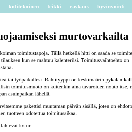
e
kotitekoinen
leikki
raskaus
hyvinvointi
suojaamiseksi murtovarkailta
oiman toimitustapoja. Tällä hetkellä hitti on saada se toimit
a tilauksen kun se mahtuu kalenteriisi. Toimitusvaihtoehto on
ustapa.
iisi tai työpaikallesi. Rahtityyppi on keskimäärin pykälän kall
lisin toimitusmuoto on kuitenkin aina tavaroiden nouto itse, 
pan asuinpaikan lähellä.
 tarvitsemme pakettisi muutaman päivän sisällä, joten on ehdot
en tuotteen odotettua toimitusaikaa.
 lähtevät kotiin.