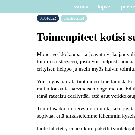
vauva
lapset
perh
08/04/2022
Uncategorized
Toimenpiteet kotisi 
Monet verkkokaupat tarjoavat nyt laajan valik
toimituspisteeseen, josta voit helposti nouta
erityisen helppo ja usein myös halvin toimit
Voit myös harkita tuotteiden lähettämistä kot
mutta toisaalta harvinaisen ongelmaton. Edul
tämä ratkaisu edellyttää, että asut verkkokau
Toimitusaika on tietysti erittäin tärkeä, jos
sopivaa, että tarkastelemme lähemmin kyseis
tuote lähetetty ennen kuin paketti työntekijät