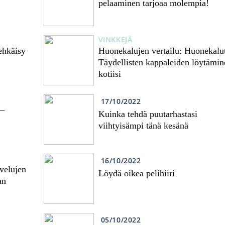
pelaaminen tarjoaa molempia!
VINKKEJÄ
ehkäisy
Huonekalujen vertailu: Huonekalut
Täydellisten kappaleiden löytämin
kotiisi
17/10/2022
 –
Kuinka tehdä puutarhastasi
viihtyisämpi tänä kesänä
16/10/2022
velujen
Löydä oikea pelihiiri
an
05/10/2022