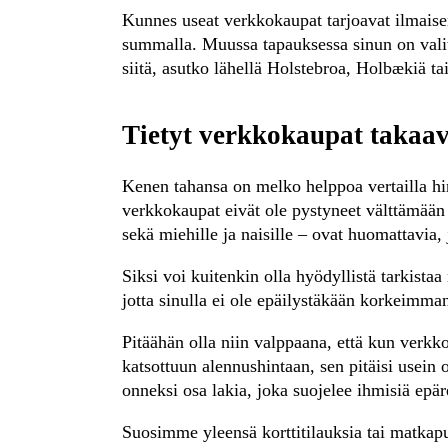
Kunnes useat verkkokaupat tarjoavat ilmaisen
summalla. Muussa tapauksessa sinun on valit
siitä, asutko lähellä Holstebroa, Holbækiä t
Tietyt verkkokaupat takaav
Kenen tahansa on melko helppoa vertailla hi
verkkokaupat eivät ole pystyneet välttämään h
sekä miehille ja naisille – ovat huomattavia,
Siksi voi kuitenkin olla hyödyllistä tarkist
jotta sinulla ei ole epäilystäkään korkeimma
Pitäähän olla niin valppaana, että kun verkk
katsottuun alennushintaan, sen pitäisi usein
onneksi osa lakia, joka suojelee ihmisiä epär
Suosimme yleensä korttitilauksia tai matkap