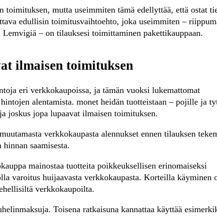
 toimituksen, mutta useimmiten tämä edellyttää, että ostat tie
tava edullisin toimitusvaihtoehto, joka useimmiten – riippum
ai Lemvigiä – on tilauksesi toimittaminen pakettikauppaan.
at ilmaisen toimituksen
ntoja eri verkkokaupoissa, ja tämän vuoksi lukemattomat
intojen alentamista. monet heidän tuotteistaan – pojille ja tyt
 ja joskus jopa lupaavat ilmaisen toimituksen.
aa muutamasta verkkokaupasta alennukset ennen tilauksen tekem
n hinnan saamisesta.
okauppa mainostaa tuotteita poikkeuksellisen erinomaiseksi
 olla varoitus huijaavasta verkkokaupasta. Korteilla käyminen 
ehellisiltä verkkokaupoilta.
uhelinmaksuja. Toisena ratkaisuna kannattaa käyttää esimerki